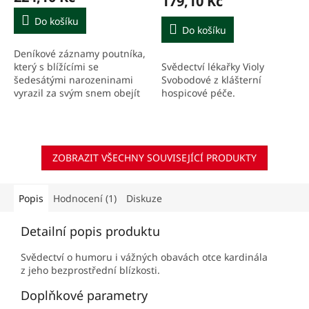
179,10 Kč
Do košíku
Do košíku
Deníkové záznamy poutníka,
Svědectví lékařky Violy
který s blížícími se
Svobodové z klášterní
šedesátými narozeninami
hospicové péče.
vyrazil za svým snem obejít
Českou republiku. Publikace
přináší i různé praktické tipy
pro ty, kdo by se...
ZOBRAZIT VŠECHNY SOUVISEJÍCÍ PRODUKTY
Popis
Hodnocení (1)
Diskuze
Detailní popis produktu
Svědectví o humoru i vážných obavách otce kardinála
z jeho bezprostřední blízkosti.
Doplňkové parametry