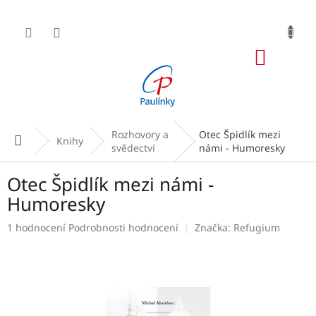
Přejít
na
obsah
NÁKUP
KOŠÍK
Rozhovory a
Otec Špidlík mezi
Domů
Knihy
svědectví
námi - Humoresky
Otec Špidlík mezi námi -
Humoresky
Průměrné
1 hodnocení
Podrobnosti hodnocení
Značka:
Refugium
hodnocení
produktu
je
5,0
z
5