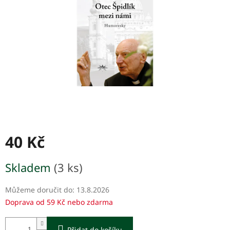
hvězdiček.
40 Kč
Měrná
Skladem
(3 ks)
cena:
Můžeme doručit do:
13.8.2026
Doprava od 59 Kč nebo zdarma
Přidat do košíku