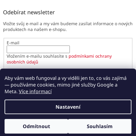
Odebírat newsletter
Vložte svůj e-mail a my vám budeme zasílat informace o nových
produktech na našem e-shopu.
E-mail
Vložením e-mailu souhlasíte s
podmínkami ochrany
osobních údajů
PŘIHLÁSIT SE
Aby vám web fungoval a vy viděli jen to, co vás zajímá
— používáme cookies, mimo jiné služby Google a
Meta.
Více informací
Vytvořil Shoptet
Nastavení
Copyright 2026
Paulínky.cz
. Všechna práva vyhrazena.
Odmítnout
Souhlasím
Upravit nastavení cookies
Odběr novinek