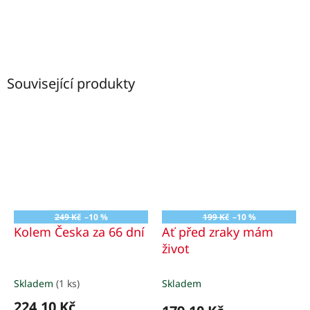
Související produkty
249 Kč
–10 %
199 Kč
–10 %
Kolem Česka za 66 dní
Ať před zraky mám
život
Skladem
(1 ks)
Skladem
224,10 Kč