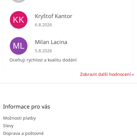
Kryštof Kantor
KK
Hodnocení obchodu je 5 z 5 hvězdiček.
6.8.2026
Milan Lacina
ML
Hodnocení obchodu je 5 z 5 hvězdiček.
5.8.2026
Oceňuji rychlost a kvalitu dodání
Zobrazit další hodnocení
Z
á
p
a
Informace pro vás
t
Možnosti platby
í
Slevy
Doprava a poštovné