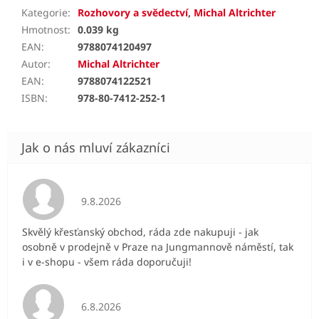
Kategorie
:
Rozhovory a svědectví
,
Michal Altrichter
Hmotnost
:
0.039 kg
EAN
:
9788074120497
Autor
:
Michal Altrichter
EAN
:
9788074122521
ISBN
:
978-80-7412-252-1
Hodnocení obchodu je 5 z 5 hvězdiček.
9.8.2026
Skvělý křesťanský obchod, ráda zde nakupuji - jak
osobně v prodejně v Praze na Jungmannově náměstí, tak
i v e-shopu - všem ráda doporučuji!
Hodnocení obchodu je 5 z 5 hvězdiček.
6.8.2026