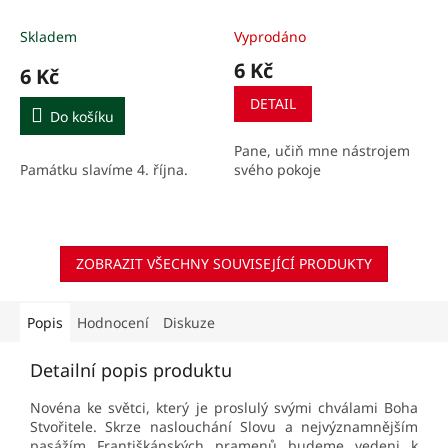
Skladem
Vyprodáno
6 Kč
6 Kč
DETAIL
Do košíku
Pane, učiň mne nástrojem
Památku slavíme 4. října.
svého pokoje
ZOBRAZIT VŠECHNY SOUVISEJÍCÍ PRODUKTY
Popis
Hodnocení
Diskuze
Detailní popis produktu
Novéna ke světci, který je proslulý svými chválami Boha
Stvořitele. Skrze naslouchání Slovu a nejvýznamnějším
pasážím Františkánských pramenů budeme vedeni k