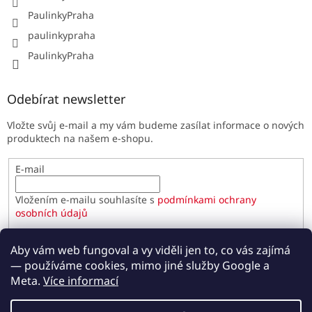
PaulinkyPraha
paulinkypraha
PaulinkyPraha
Odebírat newsletter
Vložte svůj e-mail a my vám budeme zasílat informace o nových
produktech na našem e-shopu.
E-mail
Vložením e-mailu souhlasíte s
podmínkami ochrany
osobních údajů
PŘIHLÁSIT SE
Aby vám web fungoval a vy viděli jen to, co vás zajímá
— používáme cookies, mimo jiné služby Google a
Meta.
Více informací
Vytvořil Shoptet