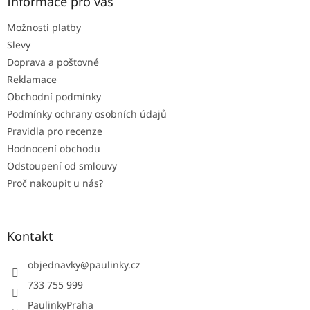
a
Informace pro vás
t
Možnosti platby
í
Slevy
Doprava a poštovné
Reklamace
Obchodní podmínky
Podmínky ochrany osobních údajů
Pravidla pro recenze
Hodnocení obchodu
Odstoupení od smlouvy
Proč nakoupit u nás?
Kontakt
objednavky
@
paulinky.cz
733 755 999
PaulinkyPraha