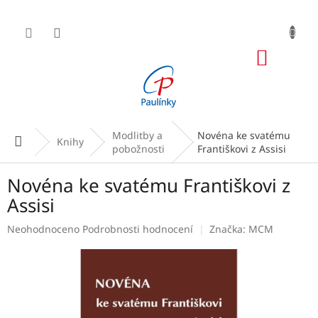
Přejít
na
obsah
NÁKUP
KOŠÍK
Modlitby a
Novéna ke svatému
Domů
Knihy
pobožnosti
Františkovi z Assisi
Novéna ke svatému Františkovi z
Assisi
Průměrné
Neohodnoceno
Podrobnosti hodnocení
Značka:
MCM
hodnocení
produktu
je
0,0
z
5