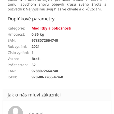
tomu, abychom znovu objevili krásu svého života a
pozvedli k Nejvyššímu svůj hlas ve chvále a díkůvzdání.
Doplňkové parametry
Kategorie
:
Modlitby a pobožnosti
Hmotnost
:
0.36 kg
EAN
:
9788072664740
Rok vydání
:
2021
Číslo vydání
:
1
Vazba
:
Brož.
Počet stran
:
32
EAN
:
9788072664740
ISBN
:
978-80-7266-474-0
Hodnocení obchodu je 5 z 5 hvězdiček.
6.8.2026