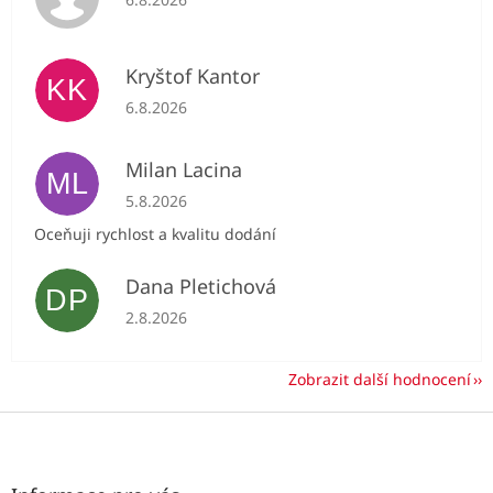
Kryštof Kantor
KK
Hodnocení obchodu je 5 z 5 hvězdiček.
6.8.2026
Milan Lacina
ML
Hodnocení obchodu je 5 z 5 hvězdiček.
5.8.2026
Oceňuji rychlost a kvalitu dodání
Dana Pletichová
DP
Hodnocení obchodu je 5 z 5 hvězdiček.
2.8.2026
Zobrazit další hodnocení
Z
á
p