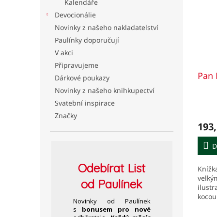
Kalendáře
Devocionálie
Novinky z našeho nakladatelství
Paulínky doporučují
V akci
Připravujeme
Pan 
Dárkové poukazy
Novinky z našeho knihkupectví
Svatební inspirace
Značky
193,
D
Odebírat
List
Knížk
velký
od Paulínek
ilust
kocou
Novinky od Paulínek
legrac
s
bonusem pro nové
Baf, 