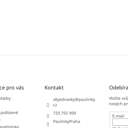
ce pro vás
Kontakt
Odebíra
platby
Vložte sv
objednavky
@
paulinky.
nových p
cz
 poštovné
733 755 999
E-mail
e
PaulinkyPraha
 podmínky