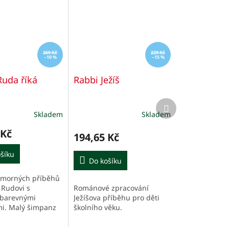
269 Kč
229 Kč
–10 %
–15 %
Ruda říká
Rabbi Ježíš
Další
produkt
Skladem
Skladem
Průměrné
hodnocení
 Kč
produktu
194,65 Kč
je
šíku
5,0
Do košíku
z
5
umorných příběhů
hvězdiček.
Románové zpracování
 Rudovi s
Ježíšova příběhu pro děti
 barevnými
školního věku.
mi. Malý šimpanz
át naučí, že co je
 být i tvoje.