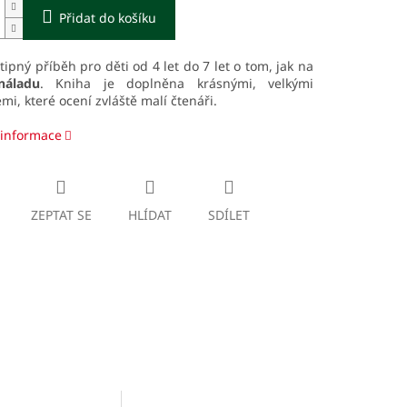
Přidat do košíku
vtipný příběh pro děti od 4 let do 7 let o tom, jak na
náladu
. Kniha je doplněna krásnými, velkými
emi, které ocení zvláště malí čtenáři.
 informace
ZEPTAT SE
HLÍDAT
SDÍLET