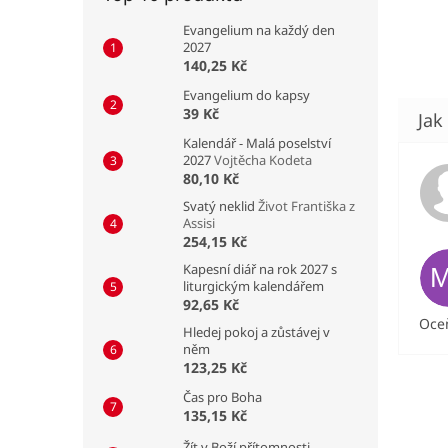
Evangelium na každý den
2027
140,25 Kč
Evangelium do kapsy
39 Kč
Kalendář - Malá poselství
2027
Vojtěcha Kodeta
80,10 Kč
Svatý neklid
Život Františka z
Assisi
254,15 Kč
Kapesní diář na rok 2027 s
liturgickým kalendářem
92,65 Kč
Oceň
Hledej pokoj a zůstávej v
něm
123,25 Kč
Čas pro Boha
135,15 Kč
Žít v Boží přítomnosti