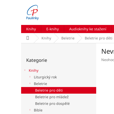
Přejít
na
obsah
Knihy
E-knihy
Audioknihy ke stažení
Domů
Knihy
Beletrie
Beletrie pro děti
P
Nev
o
Přeskočit
s
Kategorie
Průmě
Neoho
kategorie
t
hodnoc
r
produk
Knihy
a
je
Liturgický rok
n
0,0
Beletrie
z
n
5
í
Beletrie pro děti
hvězdič
p
Beletrie pro mládež
a
Beletrie pro dospělé
n
Bible
e