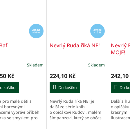
215 Kč
249 Kč
–10 %
–10 %
Baf
Nevrlý Ruda říká NE!
Nevrlý 
MOJE!
Skladem
Skladem
50 Kč
224,10 Kč
242,10
o košíku
Do košíku
Do ko
a pro malé děti s
Nevrlý Ruda říká NE! je
Další z h
mi barevnými
další ze série knih
o opičáku
racemi vypráví příběh
o opičákovi Rudovi, malém
krásnými
rka se smyslem pro
šimpanzovi, který se občas
ilustrace
i, kterému říkali pan
špatně vyspí a nemá úplně
se tentokr
protože bafání na
nejlepší náladu. Knihu
moje, může