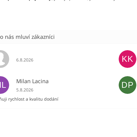
KK
Hodnocení obchodu je 5 z 5 hvězdiček.
6.8.2026
Milan Lacina
ML
DP
Hodnocení obchodu je 5 z 5 hvězdiček.
5.8.2026
uji rychlost a kvalitu dodání