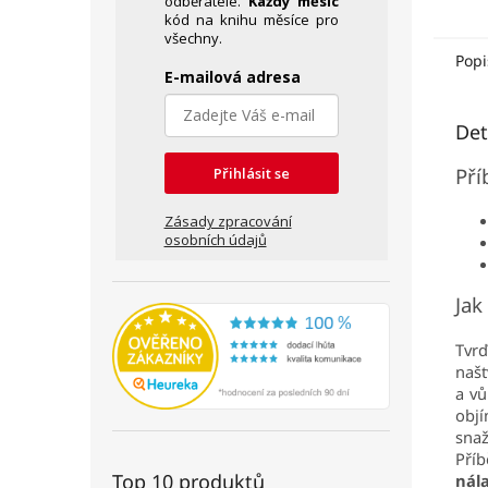
odběratele.
Každý měsíc
ostat
kód na knihu měsíce pro
zábav
všechny.
Popi
E-mailová adresa
Det
Pří
Přihlásit se
Zásady zpracování
osobních údajů
Jak
Tvr
našt
a vů
objí
snaž
Příb
Top 10 produktů
nála