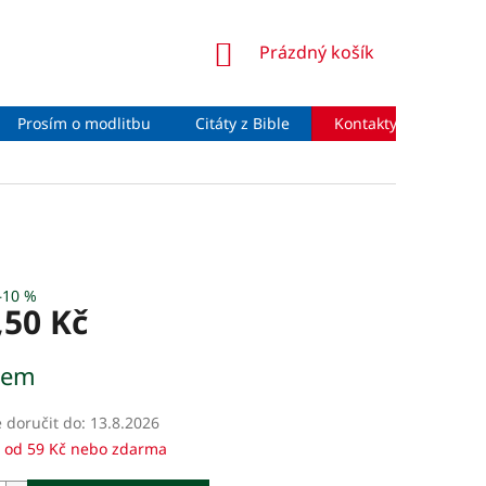
NÁKUPNÍ
Prázdný košík
KOŠÍK
Prosím o modlitbu
Citáty z Bible
Kontakty
Moje 
–10 %
,50 Kč
dem
doručit do:
13.8.2026
 od 59 Kč nebo zdarma