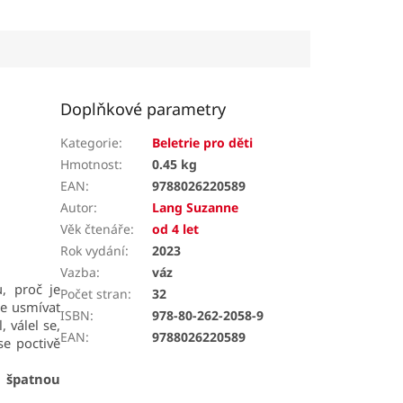
Doplňkové parametry
Kategorie
:
Beletrie pro děti
Hmotnost
:
0.45 kg
EAN
:
9788026220589
Autor
:
Lang Suzanne
Věk čtenáře
:
od 4 let
Rok vydání
:
2023
Vazba
:
váz
, proč je
Počet stran
:
32
se usmívat
ISBN
:
978-80-262-2058-9
, válel se,
EAN
:
9788026220589
se poctivě
u špatnou