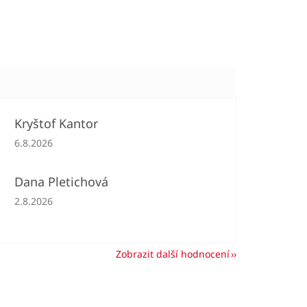
Kryštof Kantor
Hodnocení obchodu je 5 z 5 hvězdiček.
6.8.2026
Dana Pletichová
Hodnocení obchodu je 5 z 5 hvězdiček.
2.8.2026
Zobrazit další hodnocení