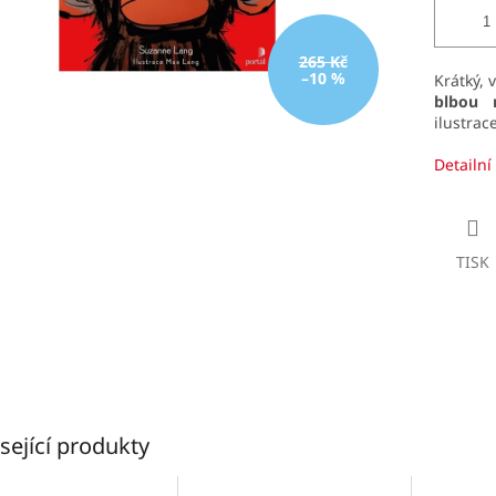
265 Kč
–10 %
Krátký, 
blbou 
ilustrac
Detailní
TISK
sející produkty