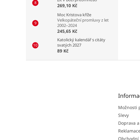
269,10 Kč
Moc Kristova kříže
Velkopáteční promluvy z let
2002–2024
245,65 Kč
Katolický kalendář s citáty
svatých 2027
89 Kč
Z
á
p
a
t
Informa
í
Možnosti 
Slevy
Doprava a
Reklamac
Obchodní