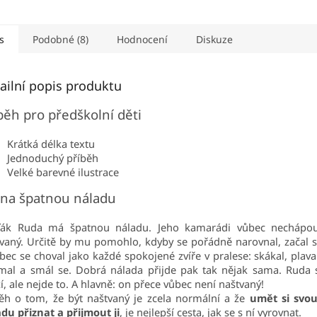
ní bylo jeho oblíbenou
s typickými...
ou.
s
Podobné (8)
Hodnocení
Diskuze
ailní popis produktu
běh pro předškolní děti
Krátká délka textu
Jednoduchý příběh
Velké barevné ilustrace
 na špatnou náladu
ďák Ruda má špatnou náladu. Jeho kamarádi vůbec nechápou
vaný. Určitě by mu pomohlo, kdyby se pořádně narovnal, začal 
bec se choval jako každé spokojené zvíře v pralese: skákal, plaval
mal a smál se. Dobrá nálada přijde pak tak nějak sama. Ruda 
í, ale nejde to. A hlavně: on přece vůbec není naštvaný!
ěh o tom, že být naštvaný je zcela normální a že
umět si svo
du přiznat a přijmout ji
, je nejlepší cesta, jak se s ní vyrovnat.