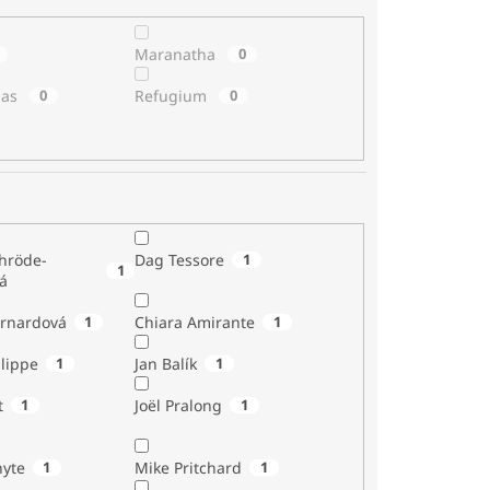
Maranatha
0
las
0
Refugium
0
hröde-
Dag Tessore
1
1
á
rnardová
1
Chiara Amirante
1
lippe
1
Jan Balík
1
t
1
Joël Pralong
1
yte
1
Mike Pritchard
1