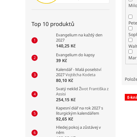
Mil
Pete
Top 10 produktů
Sop
Evangelium na každý den
2027
140,25 Kč
Evangelium do kapsy
Mar
39 Kč
Kalendář - Malá poselství
2027
Vojtěcha Kodeta
Polož
80,10 Kč
Svatý neklid
Život Františka z
V
Assisi
E-kn
ý
254,15 Kč
p
Kapesní diář na rok 2027 s
i
liturgickým kalendářem
92,65 Kč
s
p
Hledej pokoj a zůstávej v
něm
r