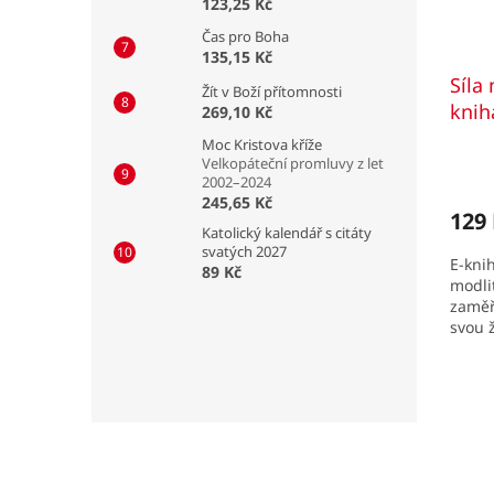
123,25 Kč
o
d
Čas pro Boha
135,15 Kč
u
Síla
k
Žít v Boží přítomnosti
t
knih
269,10 Kč
ů
Moc Kristova kříže
Velkopáteční promluvy z let
2002–2024
245,65 Kč
129
Katolický kalendář s citáty
svatých 2027
E-kni
89 Kč
modlit
zaměř
svou 