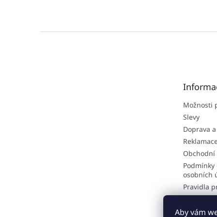
Z
á
p
a
t
Informa
í
Možnosti 
Slevy
Doprava a
Reklamac
Obchodní
Podmínky 
osobních 
Pravidla p
Hodnocen
Odstoupen
Aby vám web