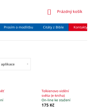
NÁKUPNÍ
Prázdný košík
KOŠÍK
Prosím o modlitbu
Citáty z Bible
Kontakty
Moje 
 aplikace
věť
Tolkienovo vidění
světa (e-kniha)
ení
On-line ke stažení
175 Kč