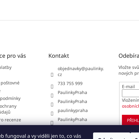
a
c
í
p
r
v
k
y
v
ce pro vás
Kontakt
Odebíra
ý
p
i
platby
Vložte sv
objednavky
@
paulinky.
s
nových p
cz
u
 poštovné
733 755 999
E-mail
e
PaulinkyPraha
 podmínky
Vložení
PaulinkyPraha
ochrany
osobníc
paulinkypraha
údajů
PaulinkyPraha
ro recenze
PŘIHL
í obchodu
í od smlouvy
 fungoval a vy viděli jen to, co vás