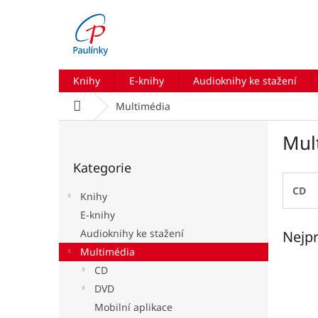
Přejít
na
obsah
Knihy
E-knihy
Audioknihy ke stažení
Domů
Multimédia
P
Mul
o
Přeskočit
s
Kategorie
kategorie
t
r
CD
Knihy
a
E-knihy
n
Audioknihy ke stažení
Nejpr
n
í
Multimédia
p
CD
a
DVD
n
Mobilní aplikace
e