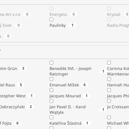
a Art s.r.o
0
Energeia
0
Krystal
0
ý život
0
Paulínky
1
Radio Prog
a
0
r
elm Grün
3
Benedikt XVI. - Joseph
Corinna Ko
1
Ratzinger
Warnkenov
iel Raus
5
Emanuel Míšek
6
Hannah Hu
istopher West
1
Jacques Mourad
1
Jacques Phi
 Dobraczyński
2
Jan Pavel II. - Karol
Jo Croissan
1
Wojtyła
f Fojta
6
Kateřina Šťastná
1
Michael Wh