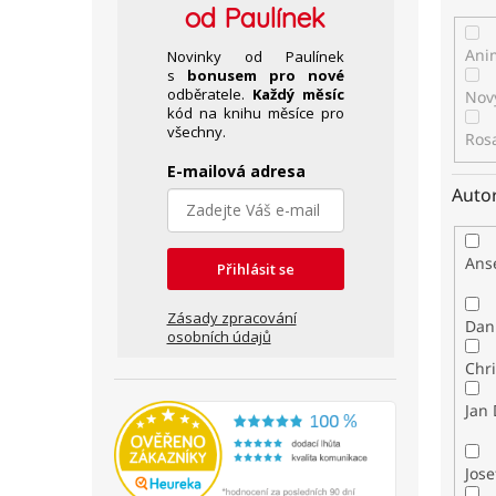
od Paulínek
Anim
Novinky od Paulínek
s
bonusem pro nové
odběratele.
Každý měsíc
Nov
kód na knihu měsíce pro
všechny.
Ros
E-mailová adresa
Auto
Ans
Přihlásit se
Zásady zpracování
Dan
osobních údajů
Chr
Jan
Jose