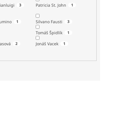
quale Gianluigi
3
Patricia St. John
1
Tumino
1
Silvano Fausti
3
Tomáš Špidlík
1
asová
2
Jonáš Vacek
1