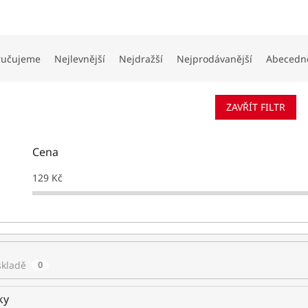
ručujeme
Nejlevnější
Nejdražší
Nejprodávanější
Abecedn
ZAVŘÍT FILTR
Cena
129
Kč
skladě
0
ky