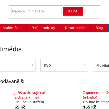
HLEDAT
Multimédia
Další produkty
Devocionálie
Blog
timédia
DVD
Mobilní
odávanější
Ježíš uzdravuje tvé
Zapomenutá zá
srdce (e-kniha)
(e-kniha)
On-line ke stažení
On-line ke staž
65 Kč
165 Kč