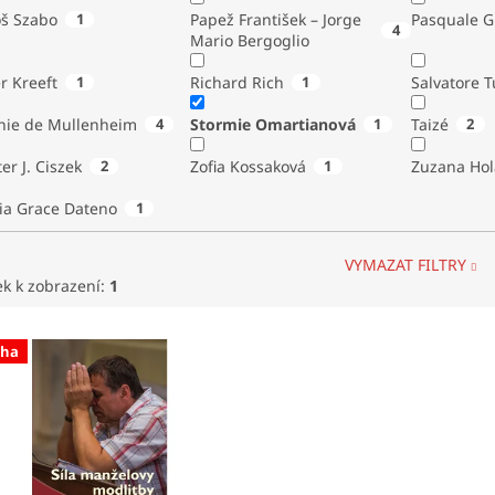
oš Szabo
1
Papež František – Jorge
Pas
4
Mario Bergoglio
r Kreeft
1
Richard Rich
1
Salvatore 
hie de Mullenheim
4
Stormie Omartianová
1
Taizé
2
Walter J. Ciszek
2
Zofia Kossaková
1
Zuzana Hol
ia Grace Dateno
1
VYMAZAT FILTRY
ek k zobrazení:
1
iha