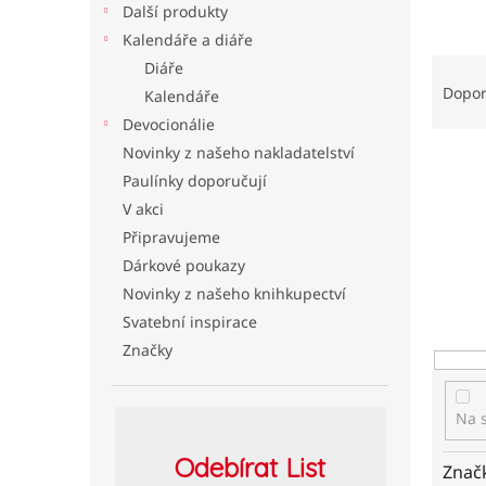
Další produkty
l
Kalendáře a diáře
Ř
Diáře
a
Dopo
Kalendáře
z
Devocionálie
e
Novinky z našeho nakladatelství
n
Paulínky doporučují
í
p
V akci
r
Připravujeme
o
Dárkové poukazy
d
Novinky z našeho knihkupectví
u
Svatební inspirace
k
t
Značky
ů
Na 
Odebírat
List
Znač