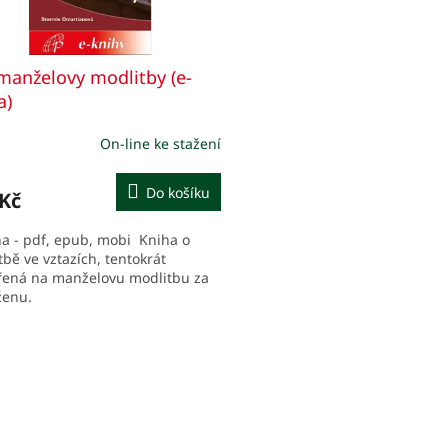
 manželovy modlitby (e-
a)
On-line ke stažení
Do košíku
 Kč
ha - pdf, epub, mobi Kniha o
bě ve vztazích, tentokrát
ená na manželovu modlitbu za
ženu.
O
v
l
á
d