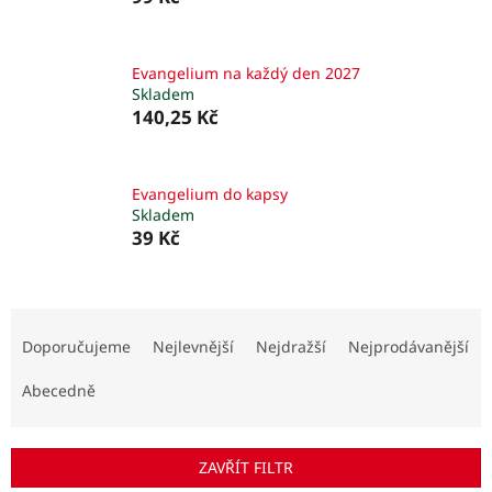
Evangelium na každý den 2027
Skladem
140,25 Kč
Evangelium do kapsy
Skladem
39 Kč
Ř
a
Doporučujeme
Nejlevnější
Nejdražší
Nejprodávanější
z
e
Abecedně
n
í
p
ZAVŘÍT FILTR
r