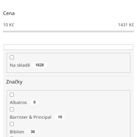
o
d
Cena
u
k
10
Kč
1431
Kč
t
ů
Na skladě
1828
Značky
Albatros
9
Barrister & Principal
10
Biblion
36