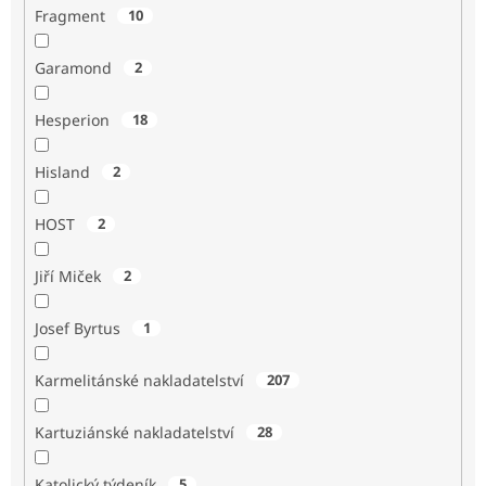
Fragment
10
Garamond
2
Hesperion
18
Hisland
2
HOST
2
Jiří Miček
2
Josef Byrtus
1
Karmelitánské nakladatelství
207
Kartuziánské nakladatelství
28
Katolický týdeník
5