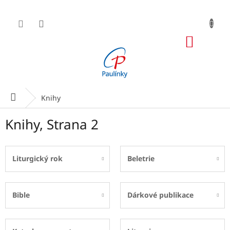
Přejít
na
obsah
NÁKUP
KOŠÍK
Domů
Knihy
Knihy
, Strana 2
Liturgický rok
Beletrie
Bible
Dárkové publikace