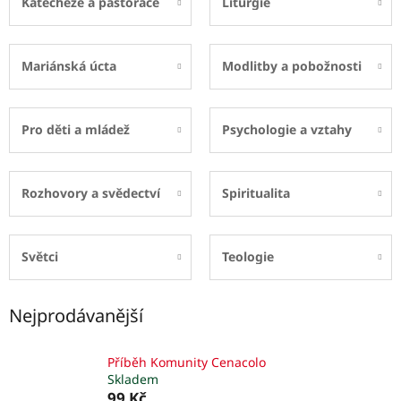
Katecheze a pastorace
Liturgie
Mariánská úcta
Modlitby a pobožnosti
Pro děti a mládež
Psychologie a vztahy
Rozhovory a svědectví
Spiritualita
Světci
Teologie
Nejprodávanější
Příběh Komunity Cenacolo
Skladem
99 Kč