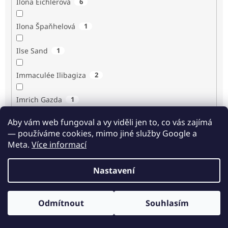
Ilona Eichlerová
6
Ilona Špaňhelová
1
Ilse Sand
1
Immaculée Ilibagiza
2
Imrich Gazda
1
Aby vám web fungoval a vy viděli jen to, co vás zajímá
Ingrid Biermann
1
— používáme cookies, mimo jiné služby Google a
Meta.
Více informací
Irvin D. Yalom
3
Nastavení
Isabelle Laurent
1
Iva Fukalová
3
Odmítnout
Souhlasím
Odběr novinek
Iva Gecková
1