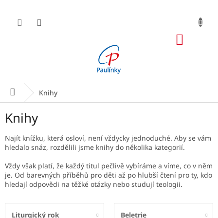
Přejít
na
obsah
NÁKUP
KOŠÍK
Domů
Knihy
Knihy
Najít knížku, která osloví, není vždycky jednoduché. Aby se vám
hledalo snáz, rozdělili jsme knihy do několika kategorií.
Vždy však platí, že každý titul pečlivě vybíráme a víme, co v něm
je. Od barevných příběhů pro děti až po hlubší čtení pro ty, kdo
hledají odpovědi na těžké otázky nebo studují teologii.
Liturgický rok
Beletrie