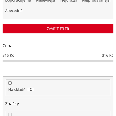
Doporučujeme
Nejlevnější
Nejdražší
Nejprodávanější
z
e
Abecedně
n
í
p
ZAVŘÍT FILTR
r
o
d
Cena
u
k
315
Kč
316
Kč
t
ů
Na skladě
2
Značky