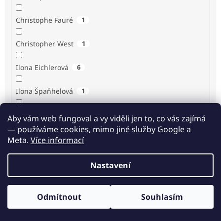
Christophe Fauré
1
Christopher West
1
Ilona Eichlerová
6
Ilona Špaňhelová
1
Ilse Sand
1
Aby vám web fungoval a vy viděli jen to, co vás zajímá
— používáme cookies, mimo jiné služby Google a
Immaculée Ilibagiza
2
Meta.
Více informací
Imrich Gazda
1
Nastavení
Ingrid Biermann
1
Odmítnout
Souhlasím
Irvin D. Yalom
3
Odběr novinek