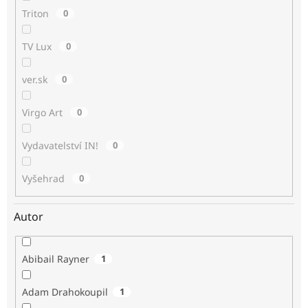
Triton
0
TV Lux
0
ver.sk
0
Virgo Art
0
Vydavatelství IN!
0
Vyšehrad
0
Autor
Abibail Rayner
1
Adam Drahokoupil
1