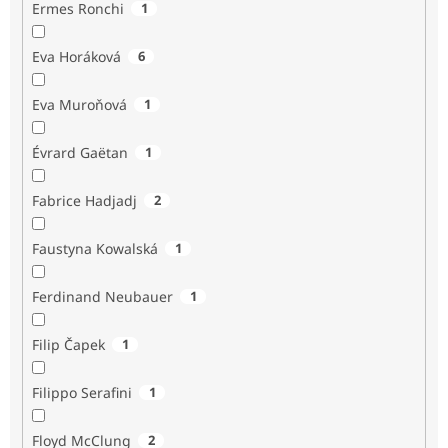
Ermes Ronchi
1
Eva Horáková
6
Eva Muroňová
1
Évrard Gaëtan
1
Fabrice Hadjadj
2
Faustyna Kowalská
1
Ferdinand Neubauer
1
Filip Čapek
1
Filippo Serafini
1
Floyd McClung
2