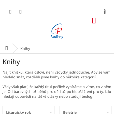
Přejít
na
obsah
NÁKUP
KOŠÍK
Domů
Knihy
Knihy
Najít knížku, která osloví, není vždycky jednoduché. Aby se vám
hledalo snáz, rozdělili jsme knihy do několika kategorií.
Vždy však platí, že každý titul pečlivě vybíráme a víme, co v něm
je. Od barevných příběhů pro děti až po hlubší čtení pro ty, kdo
hledají odpovědi na těžké otázky nebo studují teologii.
Liturgický rok
Beletrie