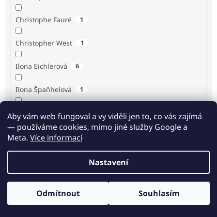
Christophe Fauré
1
Christopher West
1
Ilona Eichlerová
6
Ilona Špaňhelová
1
Ilse Sand
1
Aby vám web fungoval a vy viděli jen to, co vás zajímá
— používáme cookies, mimo jiné služby Google a
Immaculée Ilibagiza
2
Meta.
Více informací
Imrich Gazda
1
Nastavení
Ingrid Biermann
1
Odmítnout
Souhlasím
Irvin D. Yalom
3
Odběr novinek