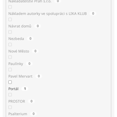
Nakladatelství Práh s.r.o.
0
Nákladem autorky ve spolupráci s LIKA KLUB
0
Návrat domů
0
Nezbeda
0
Nové Město
0
Paulínky
0
Pavel Mervart
0
Portál
1
PROSTOR
0
Psalterium
0