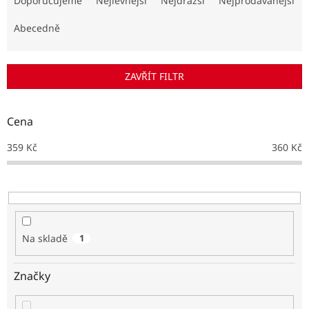
Doporučujeme
Nejlevnější
Nejdražší
Nejprodávanější
z
e
Abecedně
n
í
p
ZAVŘÍT FILTR
r
o
d
Cena
u
k
359
Kč
360
Kč
t
ů
Na skladě
1
Značky