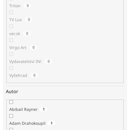
Triton
0
TV Lux
0
ver.sk
0
Virgo Art
0
Vydavatelství IN!
0
Vyšehrad
0
Autor
Abibail Rayner
1
Adam Drahokoupil
1