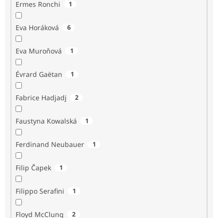
Ermes Ronchi
1
Eva Horáková
6
Eva Muroňová
1
Évrard Gaëtan
1
Fabrice Hadjadj
2
Faustyna Kowalská
1
Ferdinand Neubauer
1
Filip Čapek
1
Filippo Serafini
1
Floyd McClung
2