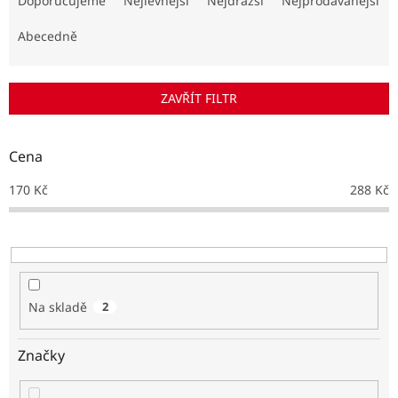
Doporučujeme
Nejlevnější
Nejdražší
Nejprodávanější
z
e
Abecedně
n
í
p
ZAVŘÍT FILTR
r
o
d
Cena
u
k
170
Kč
288
Kč
t
ů
Na skladě
2
Značky