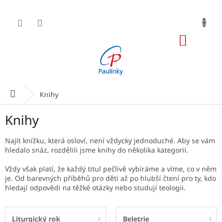
Přejít
na
obsah
NÁKUP
KOŠÍK
Domů
Knihy
Knihy
Najít knížku, která osloví, není vždycky jednoduché. Aby se vám
hledalo snáz, rozdělili jsme knihy do několika kategorií.
Vždy však platí, že každý titul pečlivě vybíráme a víme, co v něm
je. Od barevných příběhů pro děti až po hlubší čtení pro ty, kdo
hledají odpovědi na těžké otázky nebo studují teologii.
Liturgický rok
Beletrie