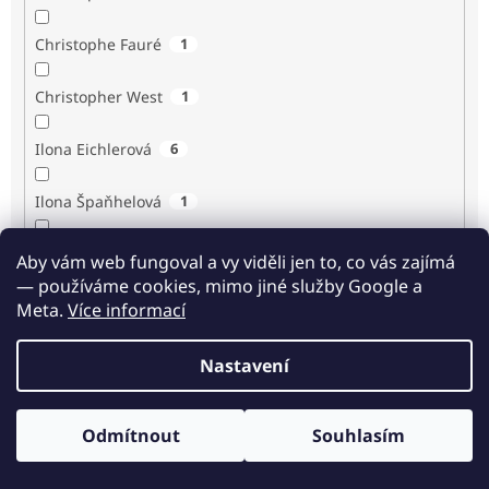
Christophe Fauré
1
Christopher West
1
Ilona Eichlerová
6
Ilona Špaňhelová
1
Ilse Sand
1
Aby vám web fungoval a vy viděli jen to, co vás zajímá
— používáme cookies, mimo jiné služby Google a
Immaculée Ilibagiza
2
Meta.
Více informací
Imrich Gazda
1
Nastavení
Ingrid Biermann
1
Odmítnout
Souhlasím
Irvin D. Yalom
3
Odběr novinek