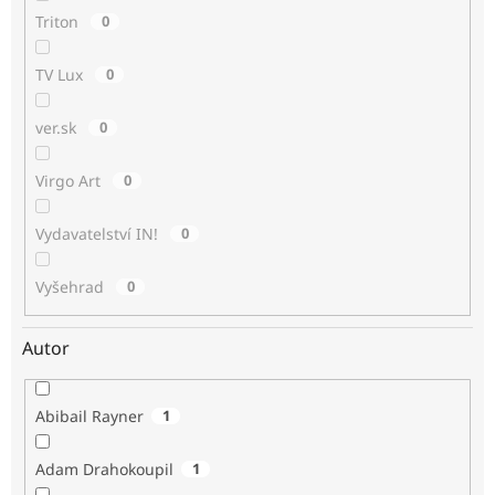
Triton
0
TV Lux
0
ver.sk
0
Virgo Art
0
Vydavatelství IN!
0
Vyšehrad
0
Autor
Abibail Rayner
1
Adam Drahokoupil
1