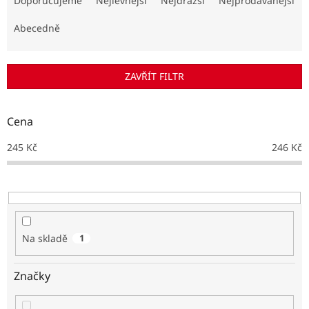
Doporučujeme
Nejlevnější
Nejdražší
Nejprodávanější
z
e
Abecedně
n
í
p
ZAVŘÍT FILTR
r
o
d
Cena
u
k
245
Kč
246
Kč
t
ů
Na skladě
1
Značky