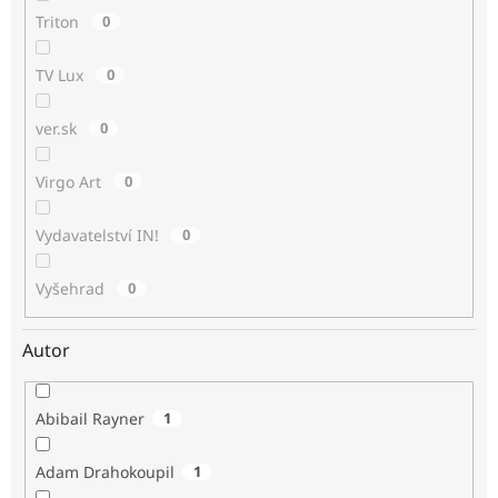
Triton
0
TV Lux
0
ver.sk
0
Virgo Art
0
Vydavatelství IN!
0
Vyšehrad
0
Autor
Abibail Rayner
1
Adam Drahokoupil
1