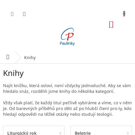
Přejít
na
obsah
NÁKUP
KOŠÍK
Domů
Knihy
Knihy
Najít knížku, která osloví, není vždycky jednoduché. Aby se vám
hledalo snáz, rozdělili jsme knihy do několika kategorií.
Vždy však platí, že každý titul pečlivě vybíráme a víme, co v něm
je. Od barevných příběhů pro děti až po hlubší čtení pro ty, kdo
hledají odpovědi na těžké otázky nebo studují teologii.
Liturgický rok
Beletrie