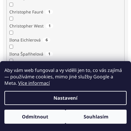
Christophe Fauré
1
Christopher West
1
Ilona Eichlerová
6
Ilona Špaňhelová
1
Ilse Sand
1
Aby vám web fungoval a vy viděli jen to, co vás zajímá
— používáme cookies, mimo jiné služby Google a
Immaculée Ilibagiza
2
Meta.
Více informací
Imrich Gazda
1
Nastavení
Ingrid Biermann
1
Odmítnout
Souhlasím
Irvin D. Yalom
3
Odběr novinek