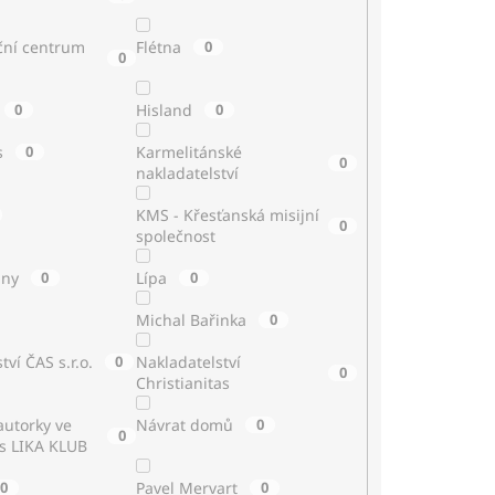
ční centrum
Flétna
0
0
0
Hisland
0
s
0
Karmelitánské
0
nakladatelství
KMS - Křesťanská misijní
0
společnost
iny
0
Lípa
0
Michal Bařinka
0
tví ČAS s.r.o.
0
Nakladatelství
0
Christianitas
utorky ve
Návrat domů
0
0
 s LIKA KLUB
0
Pavel Mervart
0