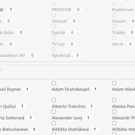
tál
1
PROSTOR
0
Psalterium
a
0
Samuel
0
Slovart
0
á škola
0
Sypták
0
Triáda
0
ton
0
TV Lux
0
ver.sk
0
vatelství IN!
0
Vyšehrad
0
r
ail Rayner
1
Adam Drahokoupil
1
Adam Mack
n Quilici
1
Alberto Tronchin
1
Alenka Pan
ha Solterová
1
Alexander Levy
1
Alexandr Fl
e Bohuslavová
3
Alžběta Dvořáková
1
Alžběta Vo