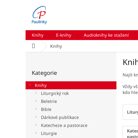
Přejít
na
obsah
Knihy
E-knihy
Audioknihy ke stažení
Domů
Knihy
P
Kni
o
Přeskočit
s
Kategorie
kategorie
t
Najít k
r
Knihy
Vždy vš
a
kdo hle
Liturgický rok
n
Beletrie
n
í
Bible
Litur
p
Dárkové publikace
a
Katecheze a pastorace
n
Kate
Liturgie
e
past