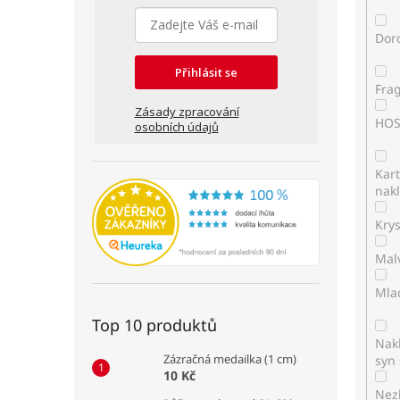
Dor
Přihlásit se
Fra
Zásady zpracování
HO
osobních údajů
Kar
nakl
Kry
Mal
Mla
Top 10 produktů
Nakl
Zázračná medailka (1 cm)
syn 
10 Kč
Nez