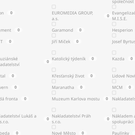
společnost
on
0
EUROMEDIA GROUP,
Evangeliza
0
a.s.
M.I.S.E.
gment
0
Garamond
0
Hesperion
ST
0
Jiří Miček
0
Josef Byrtu
tuziánské
Katolický týdeník
0
Kazda
0
0
adatelství
stal
0
Křesťanský život
0
Lidové Nov
vern
0
Maranatha
0
MCM
0
dá fronta
0
Muzeum Karlova mostu
0
Nakladatels
adatelství Lukáš a
Nakladatelství Práh
Nákladem a
0
0
s.r.o.
s.r.o.
spolupráci
beda
0
Nové Město
0
Paulínky