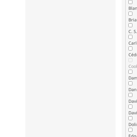
Bla
Bria
C. S
Carl
Céd
Coo
Dam
Dani
Dav
Davi
Dol
Edg