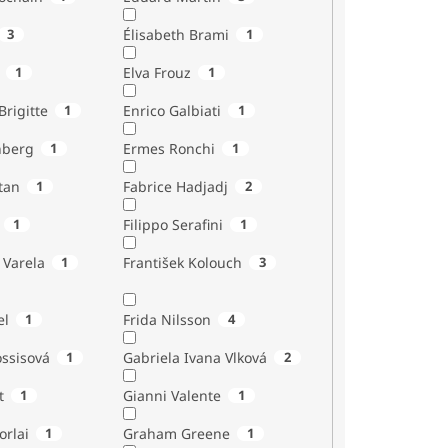
3
Élisabeth Brami
1
1
Elva Frouz
1
rigitte
1
Enrico Galbiati
1
nberg
1
Ermes Ronchi
1
tan
1
Fabrice Hadjadj
2
1
Filippo Serafini
1
 Varela
1
František Kolouch
3
el
1
Frida Nilsson
4
ossisová
1
Gabriela Ivana Vlková
2
t
1
Gianni Valente
1
orlai
1
Graham Greene
1