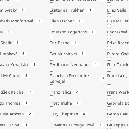
ém Syrský
1
Ekaterina Trukhan
1
Elias Vella
zabeth Monfortová
1
Ellen Fischer
1
Else Müller
ne
0
Emerson Eggerichs
1
Endresová B
 Shalit
1
Eric Berne
1
Erika Rose
 Horáková
6
Eva Muroňová
1
Évrard Gaë
styna Kowalská
1
Ferdinand Neubauer
1
Filip Čapek
yd McClung
2
Francisco Fernández-
Francisco J.
7
Carvajal
tišek Reichel
1
Franz Jalics
2
Franz Werf
ngs Thomas
1
Frost Trisha
1
Gabriela B
riele Amorth
2
Gary Chapman
8
Gerda Raid
ert Garibal
1
Giovanna Fumagalliová
1
Giuseppe F