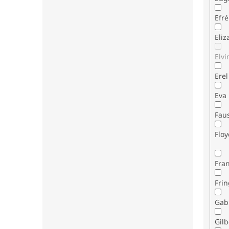
Efr
Eli
Elvi
Erel
Eva
Fau
Flo
Fran
Fri
Gab
Gilb