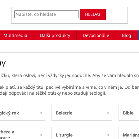
HLEDAT
Multimédia
Další produkty
Devocionálie
Blog
hy
nížku, která osloví, není vždycky jednoduché. Aby se vám hledalo sná
ak platí, že každý titul pečlivě vybíráme a víme, co v něm je. Od ba
dají odpovědi na těžké otázky nebo studují teologii.
gický rok
Beletrie
Bible
cheze a
Liturgie
Marián
orace