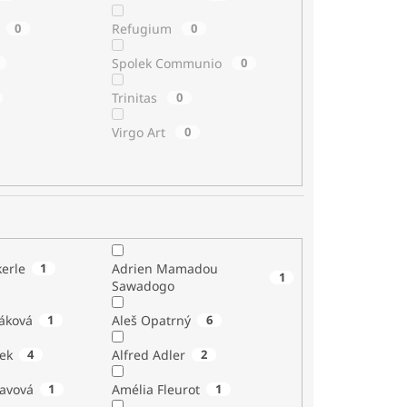
0
Refugium
0
Spolek Communio
0
Trinitas
0
Virgo Art
0
erle
1
Adrien Mamadou
1
Sawadogo
áková
1
Aleš Opatrný
6
ek
4
Alfred Adler
2
tavová
1
Amélia Fleurot
1