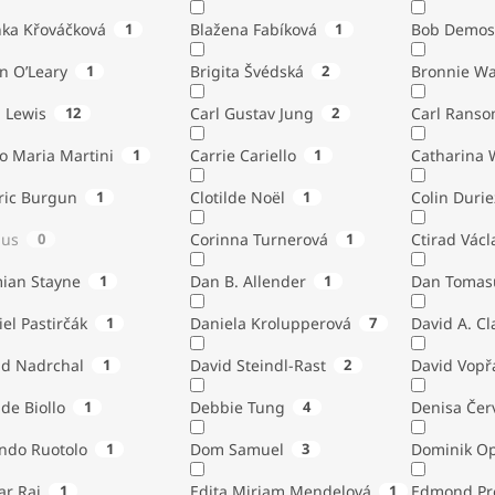
nka Křováčková
1
Blažena Fabíková
1
Bob Demos
n O’Leary
1
Brigita Švédská
2
Bronnie W
. Lewis
12
Carl Gustav Jung
2
Carl Ranso
o Maria Martini
1
Carrie Cariello
1
Catharina 
ric Burgun
1
Clotilde Noël
1
Colin Durie
lus
0
Corinna Turnerová
1
Ctirad Václ
ian Stayne
1
Dan B. Allender
1
Dan Tomas
el Pastirčák
1
Daniela Krolupperová
7
David A. Cl
id Nadrchal
1
David Steindl-Rast
2
David Vopř
de Biollo
1
Debbie Tung
4
Denisa Čer
indo Ruotolo
1
Dom Samuel
3
Dominik Op
ar Rai
1
Edita Miriam Mendelová
1
Edmond Pr