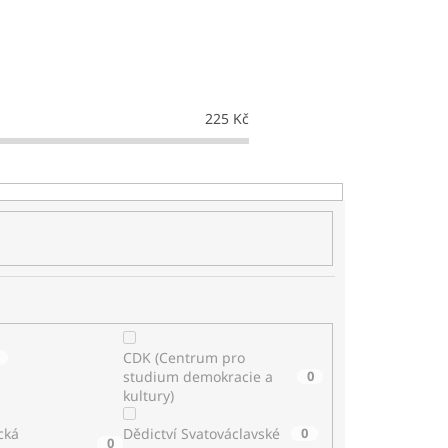
225
Kč
CDK (Centrum pro
studium demokracie a
0
kultury)
cká
Dědictví Svatováclavské
0
0