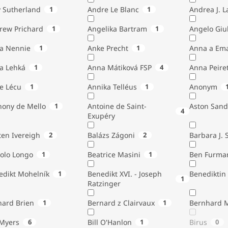
 Sutherland
1
Andre Le Blanc
1
Andrea J. 
rew Prichard
1
Angelika Bartram
1
Angelo 
ta Nennie
1
Anke Precht
1
Anna a Em
a Lehká
1
Anna Mátiková FSP
4
Anna Peiret
e Lécu
1
Annika Telléus
1
Anonym
hony de Mello
1
Antoine de Saint-
Aston Sand
4
Exupéry
Austen Ivereigh
2
Balázs Zágoni
2
Barbara J. 
tolo Longo
1
Beatrice Masini
1
Ben Furma
edikt Mohelník
1
Benedikt XVI. - Joseph
Benediktin
1
Ratzinger
nard Brien
1
Bernard z Clairvaux
1
Bernhard 
Bill Myers
6
Bill O'Hanlon
1
Birus
0