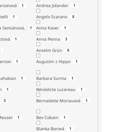
Larsonová
1
Andrea Jolander
1
Giubelli
1
Angelo Scarano
8
a Semiánová,
1
Anna Kaver
1
tiová
1
Anna Penna
3
1
Anselm Grün
6
erson
1
Augustin z Hippo
1
Sahakian
1
Barbara Surma
1
n
1
Bénédicte Lucereau
1
3
Bernadette Moriauová
1
Meuser
1
Bev Cobain
1
Blanka Borová
1