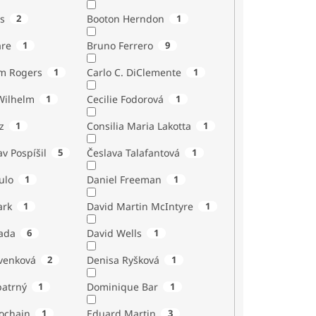
s
2
Booton Herndon
1
are
1
Bruno Ferrero
9
m Rogers
1
Carlo C. DiClemente
1
Wilhelm
1
Cecilie Fodorová
1
z
1
Consilia Maria Lakotta
1
av Pospíšil
5
Česlava Talafantová
1
ulo
1
Daniel Freeman
1
ark
1
David Martin McIntyre
1
ada
6
David Wells
1
venková
2
Denisa Ryšková
1
atrný
1
Dominique Bar
1
ochain
1
Eduard Martin
3