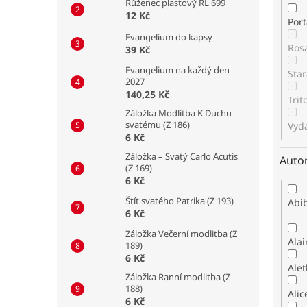
Růženec plastový RL 699
12 Kč
Por
Evangelium do kapsy
Ros
39 Kč
Evangelium na každý den
Star
2027
140,25 Kč
Tri
Záložka Modlitba K Duchu
svatému (Z 186)
Vyda
6 Kč
Záložka – Svatý Carlo Acutis
Auto
(Z 169)
6 Kč
Štít svatého Patrika (Z 193)
Abib
6 Kč
Záložka Večerní modlitba (Z
Alai
189)
6 Kč
Alet
Záložka Ranní modlitba (Z
188)
Alic
6 Kč