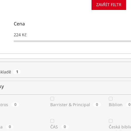
ZAVŘÍT FILTR
Cena
224
Kč
skladě
1
ky
atros
0
Barrister & Principal
0
Biblion
0
ta
0
ČAS
0
Česká bibli