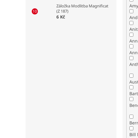
Amy
Záložka Modlitba Magnificat
(Z 187)
6 Kč
And
Ani
Ann
Ann
Ant
Bar
Ben
Ber