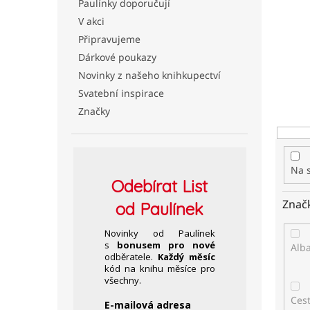
Paulínky doporučují
n
í
V akci
p
Připravujeme
r
Dárkové poukazy
o
Novinky z našeho knihkupectví
d
Svatební inspirace
u
k
Značky
t
ů
Na 
Odebírat
List
Znač
od Paulínek
Novinky od Paulínek
s
bonusem pro nové
Alb
odběratele.
Každý měsíc
kód na knihu měsíce pro
všechny.
Ces
E-mailová adresa