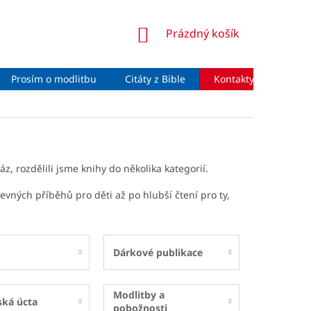
NÁKUPNÍ
Prázdný košík
KOŠÍK
Prosím o modlitbu
Citáty z Bible
Kontakty
Moje 
z, rozdělili jsme knihy do několika kategorií.
revných příběhů pro děti až po hlubší čtení pro ty,
Dárkové publikace
Modlitby a
ská úcta
pobožnosti