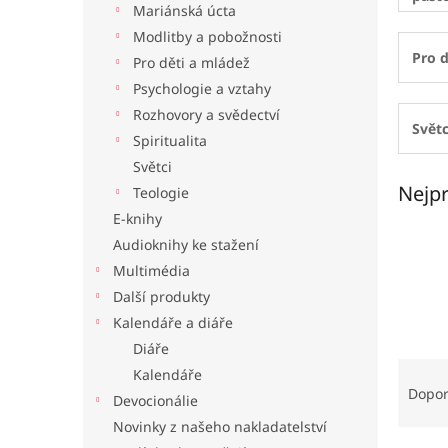
Mariánská úcta
l
Modlitby a pobožnosti
Pro d
Pro děti a mládež
Psychologie a vztahy
Rozhovory a svědectví
Světc
Spiritualita
Světci
Nejpr
Teologie
E-knihy
Audioknihy ke stažení
Multimédia
Další produkty
Kalendáře a diáře
Diáře
Ř
Kalendáře
a
Dopo
Devocionálie
z
Novinky z našeho nakladatelství
e