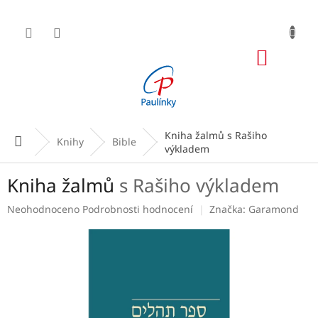
Přejít
na
obsah
NÁKUP
KOŠÍK
Kniha žalmů
s Rašiho
Domů
Knihy
Bible
výkladem
Kniha žalmů
s Rašiho výkladem
Průměrné
Neohodnoceno
Podrobnosti hodnocení
Značka:
Garamond
hodnocení
produktu
je
0,0
z
5
hvězdiček.