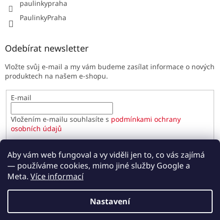
paulinkypraha
PaulinkyPraha
Odebírat newsletter
Vložte svůj e-mail a my vám budeme zasílat informace o nových
produktech na našem e-shopu.
E-mail
Vložením e-mailu souhlasíte s
podmínkami ochrany
osobních údajů
PŘIHLÁSIT SE
Aby vám web fungoval a vy viděli jen to, co vás zajímá
— používáme cookies, mimo jiné služby Google a
Meta.
Více informací
Vytvořil Shoptet
Nastavení