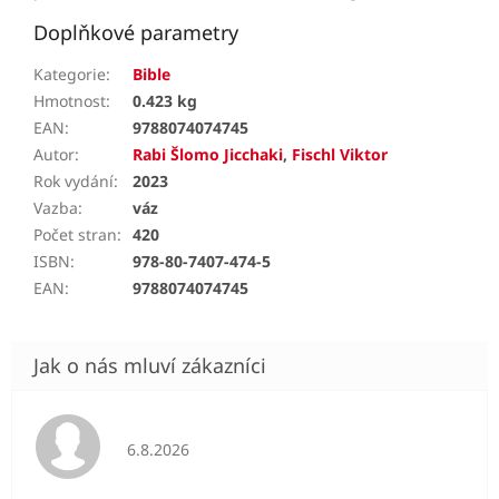
Doplňkové parametry
Kategorie
:
Bible
Hmotnost
:
0.423 kg
EAN
:
9788074074745
Autor
:
Rabi Šlomo Jicchaki
,
Fischl Viktor
Rok vydání
:
2023
Vazba
:
váz
Počet stran
:
420
ISBN
:
978-80-7407-474-5
EAN
:
9788074074745
Hodnocení obchodu je 5 z 5 hvězdiček.
6.8.2026