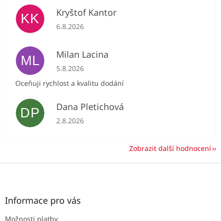
Kryštof Kantor
KK
Hodnocení obchodu je 5 z 5 hvězdiček.
6.8.2026
Milan Lacina
ML
Hodnocení obchodu je 5 z 5 hvězdiček.
5.8.2026
Oceňuji rychlost a kvalitu dodání
Dana Pletichová
DP
Hodnocení obchodu je 5 z 5 hvězdiček.
2.8.2026
Zobrazit další hodnocení
Z
á
p
a
Informace pro vás
t
Možnosti platby