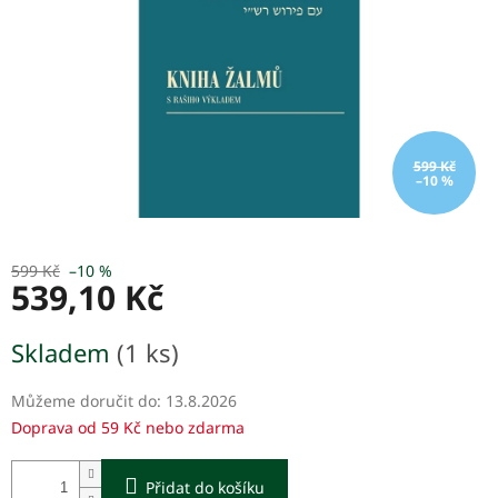
599 Kč
–10 %
599 Kč
–10 %
539,10 Kč
Měrná
Skladem
(1 ks)
cena:
Můžeme doručit do:
13.8.2026
Doprava od 59 Kč nebo zdarma
Přidat do košíku