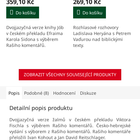
359,10 Kč
269,10 Kč
Do košíku
Do košíku
Dvojjazyčná verze knihy Jób
Rozhlasové rozhovory
v českém překladu Efraima
Ladislava Heryána s Petrem
Karola Sidona s výběrem
Vaďurou nad biblickými
Rašiho komentářů.
texty.
ZOBRAZIT VŠECHNY SOUVISEJÍCÍ PRODUKTY
Popis
Podobné (8)
Hodnocení
Diskuze
Detailní popis produktu
Dvojjazyčná verze žalmů v českém překladu Viktora
Fischla s výběrem Rašiho komentářů. Česko-hebrejské
vydání s výborem z Rašiho komentářů. Rašiho komentáře
přeložili Ivan Kohout a Jan David Reitschlager.