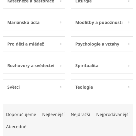
Katecheze a pastorace
Liturgie
Mariánská úcta
Modlitby a pobožnosti
Pro děti a mládež
Psychologie a vztahy
Rozhovory a svědectví
Spiritualita
Světci
Teologie
Ř
a
Doporučujeme
Nejlevnější
Nejdražší
Nejprodávanější
z
e
Abecedně
n