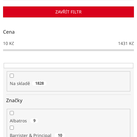
í
p
ZAVŘÍT FILTR
r
o
d
Cena
u
k
10
Kč
1431
Kč
t
ů
Na skladě
1828
Značky
Albatros
9
Barrister & Principal
10