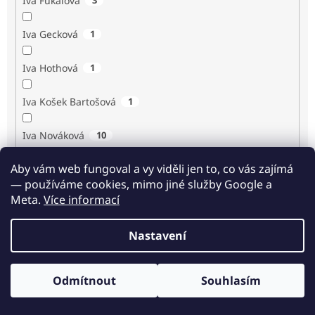
Iva Fukalová
Iva Gecková
1
Iva Hothová
1
Iva Košek Bartošová
1
Iva Nováková
10
Aby vám web fungoval a vy viděli jen to, co vás zajímá
Iva Procházková
1
— používáme cookies, mimo jiné služby Google a
Meta.
Více informací
Ivan Renč
1
Nastavení
Ivan Steiger
1
Ivana Karásková
1
Odmítnout
Souhlasím
Odběr novinek
Jack Frost
1