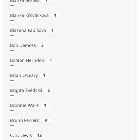
Blanka Borová
Blanka Křováčková
1
Blažena Fabíková
1
Bob Demoss
2
Booton Herndon
1
Brian O’Leary
1
Brigita Švédská
2
Bronnie Ware
1
Bruno Ferrero
9
C. S. Lewis
12