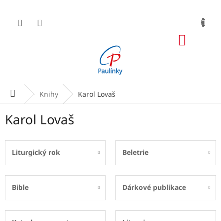
Přejít
na
obsah
NÁKUP
KOŠÍK
Domů
Knihy
Karol Lovaš
Karol Lovaš
Liturgický rok
Beletrie
Bible
Dárkové publikace