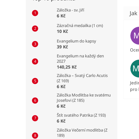
Záložka - sv. Jiří
6 Kč
Zázračná medailka (1 cm)
10 Kč
Evangelium do kapsy
39 Kč
Oceň
Evangelium na každý den
2027
140,25 Kč
Záložka – Svatý Carlo Acutis
(Z 169)
Jedi
6 Kč
pro 
Záložka Modlitba ke svatému
Josefovi (Z 185)
6 Kč
Štít svatého Patrika (Z 193)
6 Kč
Záložka Večerní modlitba (Z
189)