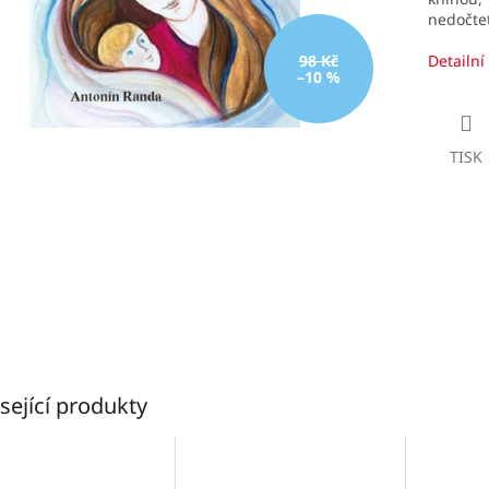
nedočte
98 Kč
Detailní
–10 %
TISK
sející produkty