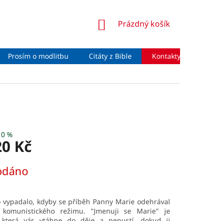
NÁKUPNÍ
Prázdný košík
KOŠÍK
Prosím o modlitbu
Citáty z Bible
Kontakty
Moje 
10 %
20 Kč
odáno
o vypadalo, kdyby se příběh Panny Marie odehrával
komunistického režimu. "Jmenuji se Marie" je
 která vás vtáhne do děje a nepustí, dokud ji