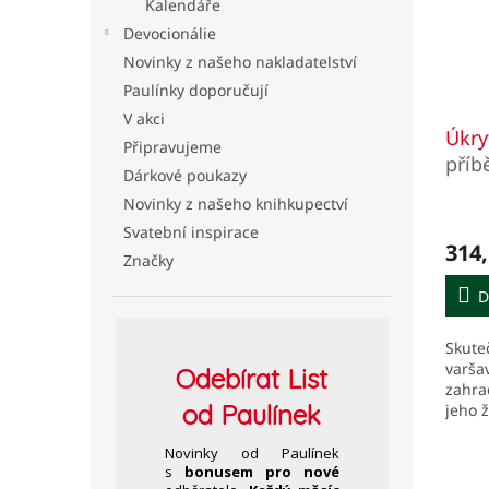
Kalendáře
Devocionálie
Novinky z našeho nakladatelství
Paulínky doporučují
V akci
Úkry
Připravujeme
příb
Dárkové poukazy
Varš
Novinky z našeho knihkupectví
Svatební inspirace
314,
Značky
D
Skute
varša
Odebírat
List
zahra
od Paulínek
jeho ž
vybom
během
Novinky od Paulínek
s
bonusem pro nové
Polska