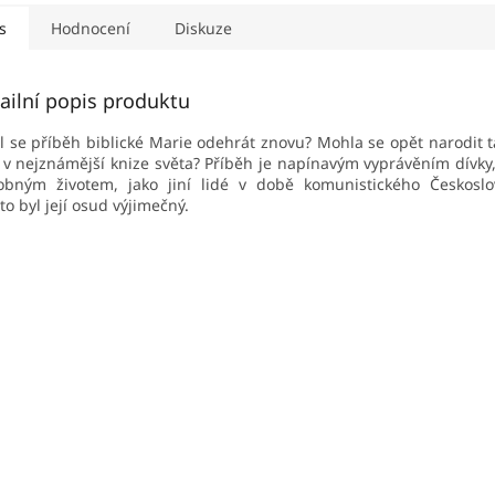
..
s
Hodnocení
Diskuze
ailní popis produktu
 se příběh biblické Marie odehrát znovu? Mohla se opět narodit ta
 v nejznámější knize světa? Příběh je napínavým vyprávěním dívky, 
obným životem, jako jiní lidé v době komunistického Českoslo
to byl její osud výjimečný.