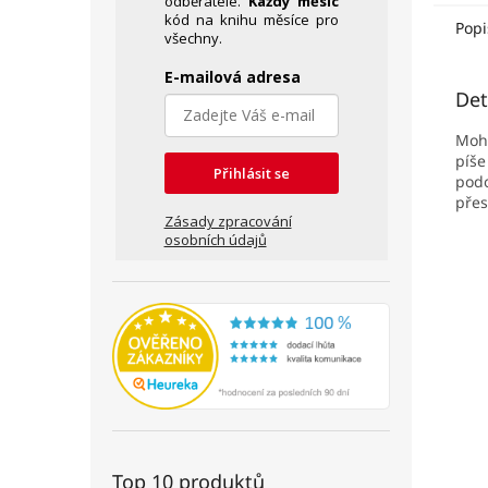
odběratele.
Každý měsíc
zájem.
kód na knihu měsíce pro
Popi
všechny.
E-mailová adresa
Det
Mohl
píše
Přihlásit se
pod
přes
Zásady zpracování
osobních údajů
Top 10 produktů