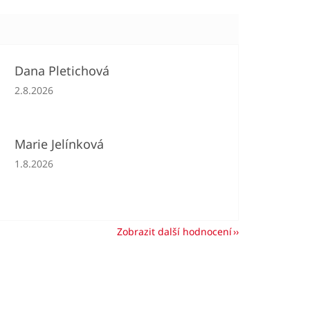
Dana Pletichová
Hodnocení obchodu je 5 z 5 hvězdiček.
2.8.2026
Marie Jelínková
Hodnocení obchodu je 5 z 5 hvězdiček.
1.8.2026
Zobrazit další hodnocení