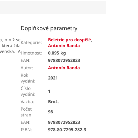
Doplňkové parametry
, o níž se
Beletrie pro dospělé
,
Kategorie
:
která žila
Antonín Randa
venska. A
Hmotnost
:
0.095 kg
EAN
:
9788072952823
Autor
:
Antonín Randa
Rok
2021
vydání
:
Číslo
1
vydání
:
Vazba
:
Brož.
Počet
98
stran
:
EAN
:
9788072952823
ISBN
:
978-80-7295-282-3