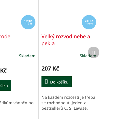
189 Kč
230 Kč
–10 %
–10 %
rode
Velký rozvod nebe a
pekla
Další
produkt
Skladem
Skladem
Průměrné
hodnocení
produktu
207 Kč
 Kč
je
5,0
Do košíku
z
šíku
5
hvězdiček.
Na každém rozcestí je třeba
vědkům vánočního
se rozhodnout. Jeden z
bestsellerů C. S. Lewise.