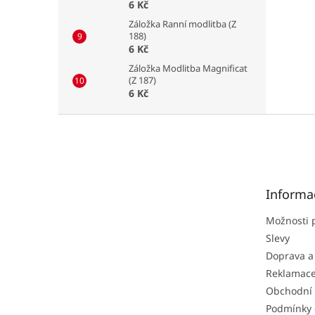
6 Kč
Záložka Ranní modlitba (Z
188)
6 Kč
Záložka Modlitba Magnificat
(Z 187)
6 Kč
Z
á
p
a
t
Informa
í
Možnosti 
Slevy
Doprava a
Reklamac
Obchodní
Podmínky 