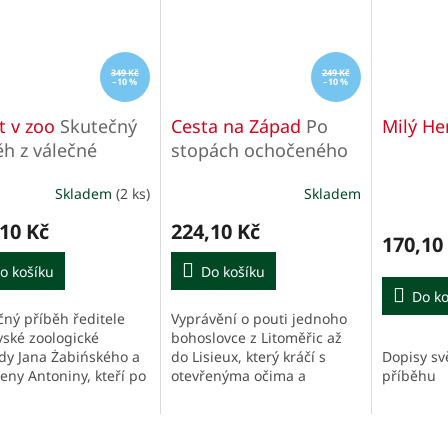
349 Kč
249 Kč
–10 %
–10 %
t v zoo
Skutečný
Cesta na Západ
Po
Milý He
ěh z válečné
stopách ochočeného
avy
Boha
Skladem
(2 ks)
Skladem
10 Kč
224,10 Kč
170,10
o košíku
Do košíku
Do ko
čný příběh ředitele
Vyprávění o pouti jednoho
vské zoologické
bohoslovce z Litoměřic až
Dopisy s
dy Jana Żabińského a
do Lisieux, který kráčí s
příběhu
eny Antoniny, kteří po
otevřenýma očima a
bardování zoo
uvažuje o své životní cestě,
 invaze Němců do
o církvi, o současném světě,
 v roce 1939 využili
skrze realitu s níž se...