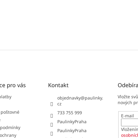
ce pro vás
Kontakt
Odebíra
platby
Vložte sv
objednavky
@
paulinky.
nových p
cz
 poštovné
733 755 999
E-mail
e
PaulinkyPraha
 podmínky
Vložení
PaulinkyPraha
ochrany
osobníc