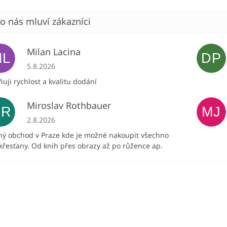
Milan Lacina
ML
DP
Hodnocení obchodu je 5 z 5 hvězdiček.
5.8.2026
uji rychlost a kvalitu dodání
Miroslav Rothbauer
MR
MJ
Hodnocení obchodu je 5 z 5 hvězdiček.
2.8.2026
ný obchod v Praze kde je možné nakoupit všechno
křesťany. Od knih přes obrazy až po růžence ap.