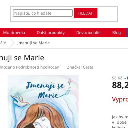
HLEDAT
Multimédia
Další produkty
Devocionálie
Blog
pělé
Jmenuji se Marie
nuji se Marie
rné
dnoceno
Podrobnosti hodnocení
Značka:
Cesta
ení
tu
98 Kč
–
88,
Měrná
Vypr
cena:
ek.
Jak by t
v době 
knihou,