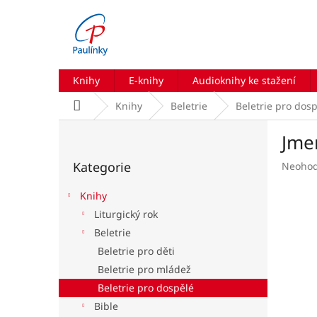
Přejít
na
obsah
Knihy
E-knihy
Audioknihy ke stažení
Domů
Knihy
Beletrie
Beletrie pro dos
P
Jme
o
Přeskočit
s
Kategorie
Průmě
Neoho
kategorie
t
hodnoc
r
produk
Knihy
a
je
Liturgický rok
n
0,0
Beletrie
z
n
5
í
Beletrie pro děti
hvězdič
p
Beletrie pro mládež
a
Beletrie pro dospělé
n
Bible
e