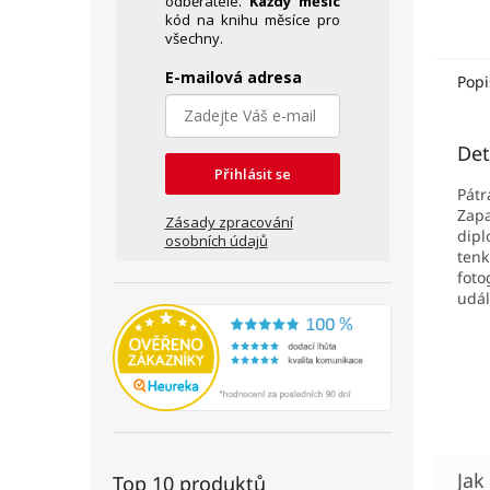
odběratele.
Každý měsíc
kód na knihu měsíce pro
všechny.
E-mailová adresa
Popi
Det
Přihlásit se
Pátr
Zap
Zásady zpracování
dipl
osobních údajů
tenk
foto
udál
Top 10 produktů