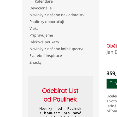
Kalendáře
Devocionálie
Novinky z našeho nakladatelství
Paulínky doporučují
V akci
Připravujeme
Dárkové poukazy
Oběť
Novinky z našeho knihkupectví
Jan 
Svatební inspirace
Značky
359,
D
Odebírat
List
Ucele
od Paulínek
životo
jedné
Novinky od Paulínek
přípa
s
bonusem pro nové