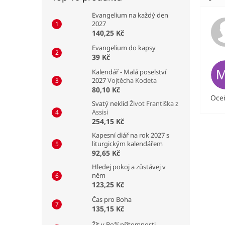
Evangelium na každý den
2027
140,25 Kč
Evangelium do kapsy
39 Kč
Kalendář - Malá poselství
2027
Vojtěcha Kodeta
80,10 Kč
Oceň
Svatý neklid
Život Františka z
Assisi
254,15 Kč
Kapesní diář na rok 2027 s
liturgickým kalendářem
92,65 Kč
Hledej pokoj a zůstávej v
něm
123,25 Kč
Čas pro Boha
135,15 Kč
Žít v Boží přítomnosti