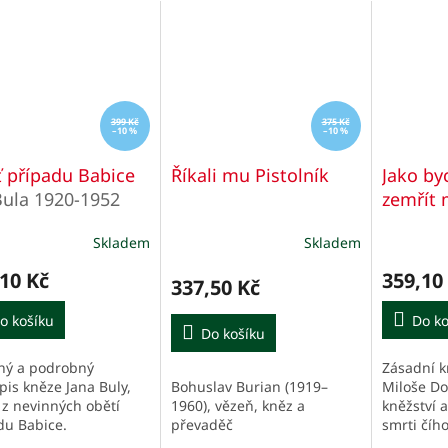
399 Kč
375 Kč
–10 %
–10 %
 případu Babice
Říkali mu Pistolník
Jako b
Bula 1920-1952
zemřít 
života, 
Skladem
Skladem
mučedn
Průměrn
hodnocen
číhošťs
10 Kč
359,10
produktu
337,50 Kč
Josefa 
je
o košíku
5,0
Do ko
Do košíku
z
5
ný a podrobný
Zásadní k
hvězdiček
Bohuslav Burian (1919–
pis kněze Jana Buly,
Miloše Dol
1960), vězeň, kněz a
 z nevinných obětí
kněžství 
převaděč
du Babice.
smrti čího
Josefa To