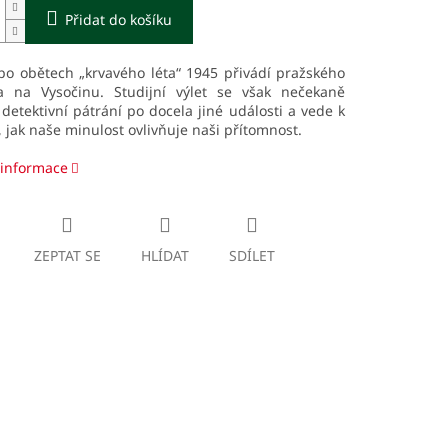
Přidat do košíku
po obětech „krvavého léta“ 1945 přivádí pražského
a na Vysočinu. Studijní výlet se však nečekaně
detektivní pátrání po docela jiné události a vede k
 jak naše minulost ovlivňuje naši přítomnost.
 informace
ZEPTAT SE
HLÍDAT
SDÍLET