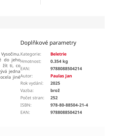
Stanislava Krátkého vychází
z rozsáhlého archivního
výzkumu.
Doplňkové parametry
 Vysočinu.
Kategorie
:
Beletrie
ě do jeho
Hmotnost
:
0.354 kg
žít ti, co
EAN
:
9788088504214
rývá jedna
Autor
:
Paulas Jan
ocela jiné
Rok vydání
:
2025
Vazba
:
brož
Počet stran
:
252
ISBN
:
978-80-88504-21-4
EAN
:
9788088504214