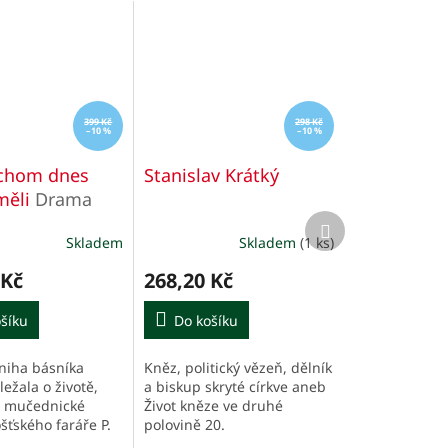
399 Kč
298 Kč
–10 %
–10 %
ychom dnes
Stanislav Krátký
měli
Drama
Další
kněžství a
produkt
Skladem
Skladem
(1 ks)
ické smrti
é
í
kého faráře P.
 Kč
268,20 Kč
Toufara
šíku
Do košíku
niha básníka
Kněz, politický vězeň, dělník
.
ežala o životě,
a biskup skryté církve aneb
a mučednické
Život kněze ve druhé
šťského faráře P.
polovině 20.
ufara
století. Podrobný životopis