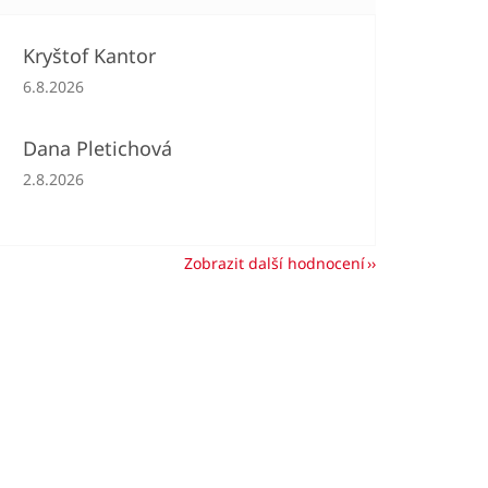
Kryštof Kantor
Hodnocení obchodu je 5 z 5 hvězdiček.
6.8.2026
Dana Pletichová
Hodnocení obchodu je 5 z 5 hvězdiček.
2.8.2026
Zobrazit další hodnocení