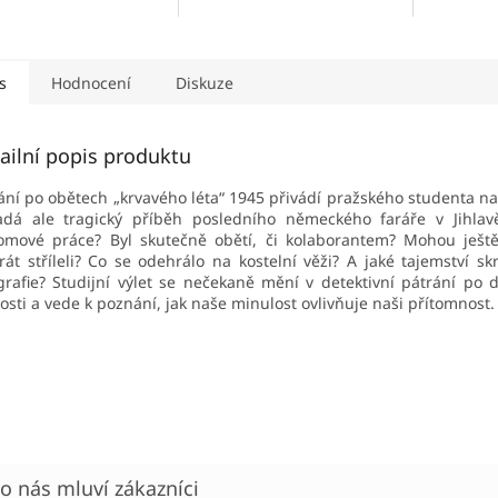
s
Hodnocení
Diskuze
ailní popis produktu
ání po obětech „krvavého léta“ 1945 přivádí pražského studenta na
adá ale tragický příběh posledního německého faráře v Jihlav
omové práce? Byl skutečně obětí, či kolaborantem? Mohou ještě 
rát stříleli? Co se odehrálo na kostelní věži? A jaké tajemství sk
grafie? Studijní výlet se nečekaně mění v detektivní pátrání po d
osti a vede k poznání, jak naše minulost ovlivňuje naši přítomnost.