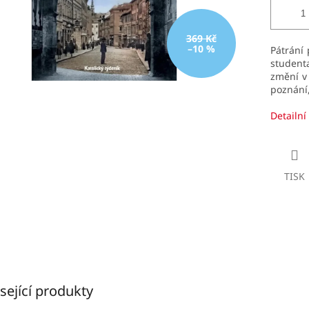
369 Kč
–10 %
Pátrání 
student
změní v 
poznání,
Detailní
TISK
sející produkty