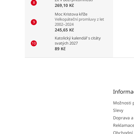
269,10 Kč
Moc Kristova kříže
Velkopáteční promluvy z let
2002–2024
245,65 Kč
Katolický kalendář s citáty
svatých 2027
89 Kč
Z
á
p
a
t
Informa
í
Možnosti 
Slevy
Doprava a
Reklamac
Obchodní