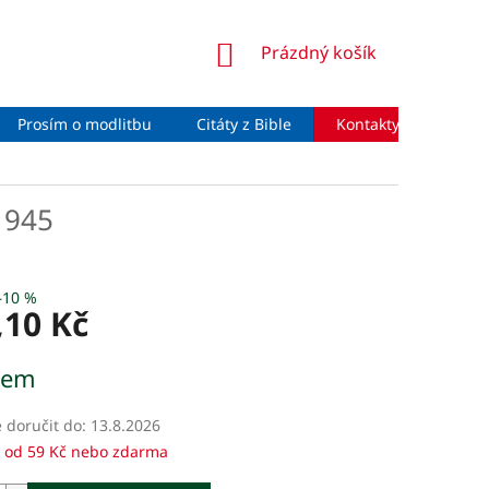
NÁKUPNÍ
Prázdný košík
KOŠÍK
Prosím o modlitbu
Citáty z Bible
Kontakty
Moje 
1945
–10 %
,10 Kč
dem
doručit do:
13.8.2026
 od 59 Kč nebo zdarma