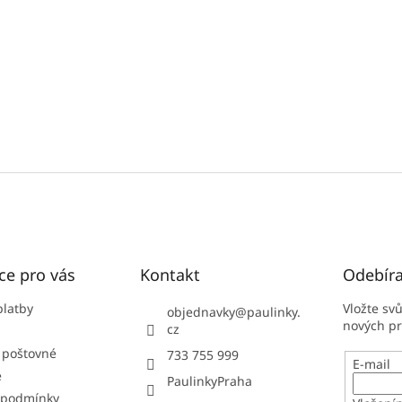
ce pro vás
Kontakt
Odebíra
platby
Vložte sv
objednavky
@
paulinky.
nových p
cz
 poštovné
733 755 999
E-mail
e
PaulinkyPraha
 podmínky