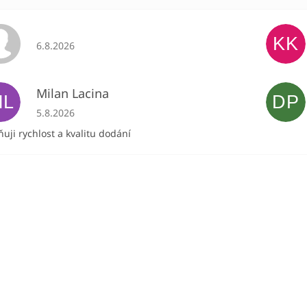
KK
Hodnocení obchodu je 5 z 5 hvězdiček.
6.8.2026
Milan Lacina
ML
DP
Hodnocení obchodu je 5 z 5 hvězdiček.
5.8.2026
uji rychlost a kvalitu dodání