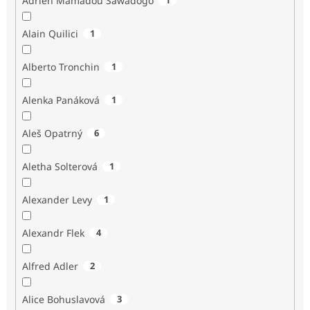
Adrien Mamadou Sawadogo
Alain Quilici
1
Alberto Tronchin
1
Alenka Panáková
1
Aleš Opatrný
6
Aletha Solterová
1
Alexander Levy
1
Alexandr Flek
4
Alfred Adler
2
Alice Bohuslavová
3