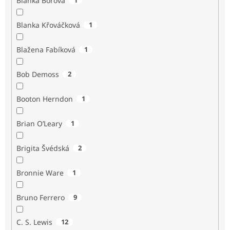
Blanka Borová
Blanka Křováčková
1
Blažena Fabíková
1
Bob Demoss
2
Booton Herndon
1
Brian O’Leary
1
Brigita Švédská
2
Bronnie Ware
1
Bruno Ferrero
9
C. S. Lewis
12