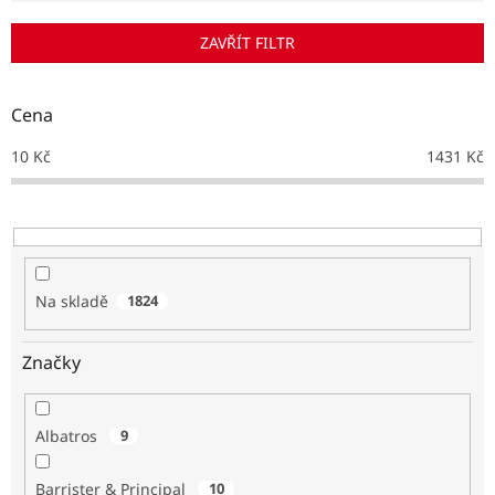
í
p
ZAVŘÍT FILTR
r
o
d
Cena
u
k
10
Kč
1431
Kč
t
ů
Na skladě
1824
Značky
Albatros
9
Barrister & Principal
10