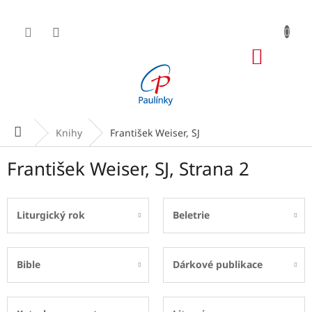
Přejít
na
obsah
NÁKUP
KOŠÍK
Domů
Knihy
František Weiser, SJ
František Weiser, SJ
, Strana 2
Liturgický rok
Beletrie
Bible
Dárkové publikace