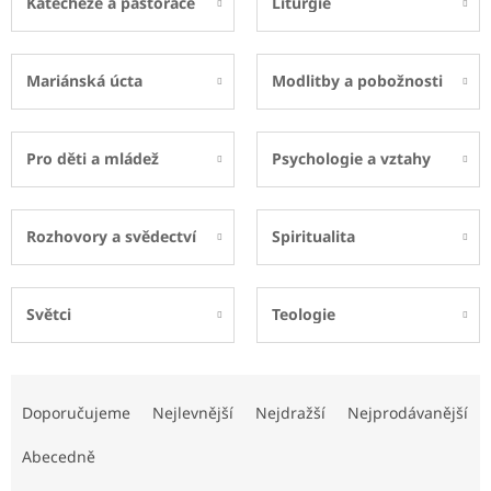
Katecheze a pastorace
Liturgie
Mariánská úcta
Modlitby a pobožnosti
Pro děti a mládež
Psychologie a vztahy
Rozhovory a svědectví
Spiritualita
Světci
Teologie
Ř
a
Doporučujeme
Nejlevnější
Nejdražší
Nejprodávanější
z
e
Abecedně
n