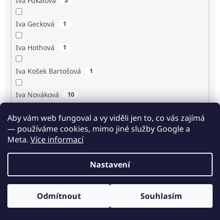
Iva Fukalová
Iva Gecková
1
Iva Hothová
1
Iva Košek Bartošová
1
Iva Nováková
10
Aby vám web fungoval a vy viděli jen to, co vás zajímá
Iva Procházková
1
— používáme cookies, mimo jiné služby Google a
Meta.
Více informací
Ivan Renč
1
Nastavení
Ivan Steiger
1
Ivana Karásková
1
Odmítnout
Souhlasím
Odběr novinek
Jack Frost
1