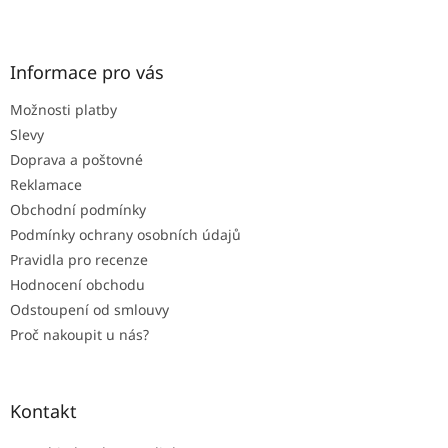
Z
á
p
a
Informace pro vás
t
Možnosti platby
í
Slevy
Doprava a poštovné
Reklamace
Obchodní podmínky
Podmínky ochrany osobních údajů
Pravidla pro recenze
Hodnocení obchodu
Odstoupení od smlouvy
Proč nakoupit u nás?
Kontakt