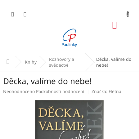
Přejít
na
obsah
NÁKUP
KOŠÍK
Rozhovory a
Děcka, valíme do
Domů
Knihy
svědectví
nebe!
Děcka, valíme do nebe!
Průměrné
Neohodnoceno
Podrobnosti hodnocení
Značka:
Flétna
hodnocení
produktu
je
0,0
z
5
hvězdiček.