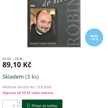
99 Kč
–10 %
99 Kč
–10 %
89,10 Kč
Měrná
Skladem
(3 ks)
cena:
Můžeme doručit do:
13.8.2026
Doprava od 59 Kč nebo zdarma
Přidat do košíku