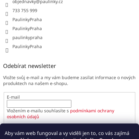
objednavky
@
paulinky.cz
733 755 999
PaulinkyPraha
PaulinkyPraha
paulinkypraha
PaulinkyPraha
Odebírat newsletter
Vložte svůj e-mail a my vám budeme zasílat informace o nových
produktech na našem e-shopu.
E-mail
Vložením e-mailu souhlasíte s
podmínkami ochrany
osobních údajů
PŘIHLÁSIT SE
Aby vám web fungoval a vy viděli jen to, co vás zajímá