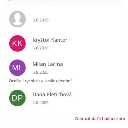
Hodnocení obchodu je 5 z 5 hvězdiček.
6.8.2026
Kryštof Kantor
KK
Hodnocení obchodu je 5 z 5 hvězdiček.
6.8.2026
Milan Lacina
ML
Hodnocení obchodu je 5 z 5 hvězdiček.
5.8.2026
Oceňuji rychlost a kvalitu dodání
Dana Pletichová
DP
Hodnocení obchodu je 5 z 5 hvězdiček.
2.8.2026
Zobrazit další hodnocení