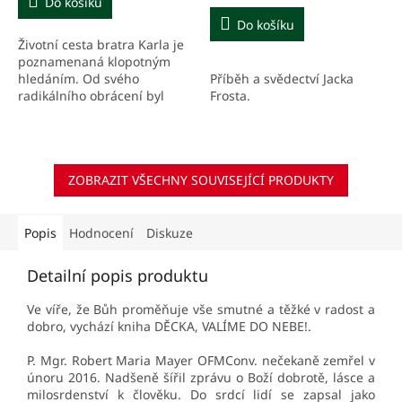
Do košíku
Do košíku
Životní cesta bratra Karla je
poznamenaná klopotným
Příběh a svědectví Jacka
hledáním. Od svého
Frosta.
radikálního obrácení byl
doslova fascinován Kristem,
kterého se se snažil
následovat. Kéž by touto...
ZOBRAZIT VŠECHNY SOUVISEJÍCÍ PRODUKTY
Popis
Hodnocení
Diskuze
Detailní popis produktu
Ve víře, že Bůh proměňuje vše smutné a těžké v radost a
dobro, vychází kniha DĚCKA, VALÍME DO NEBE!.
P. Mgr. Robert Maria Mayer OFMConv. nečekaně zemřel v
únoru 2016. Nadšeně šířil zprávu o Boží dobrotě, lásce a
milosrdenství k člověku. Do srdcí lidí se zapsal jako