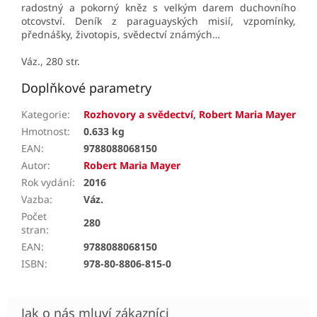
radostný a pokorný kněz s velkým darem duchovního
otcovství. Deník z paraguayských misií, vzpomínky,
přednášky, životopis, svědectví známých…
Váz., 280 str.
Doplňkové parametry
Kategorie
:
Rozhovory a svědectví
,
Robert Maria Mayer
Hmotnost
:
0.633 kg
EAN
:
9788088068150
Autor
:
Robert Maria Mayer
Rok vydání
:
2016
Vazba
:
Váz.
Počet
280
stran
:
EAN
:
9788088068150
ISBN
:
978-80-8806-815-0