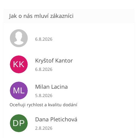
Hodnocení obchodu je 5 z 5 hvězdiček.
6.8.2026
Kryštof Kantor
KK
Hodnocení obchodu je 5 z 5 hvězdiček.
6.8.2026
Milan Lacina
ML
Hodnocení obchodu je 5 z 5 hvězdiček.
5.8.2026
Oceňuji rychlost a kvalitu dodání
Dana Pletichová
DP
Hodnocení obchodu je 5 z 5 hvězdiček.
2.8.2026