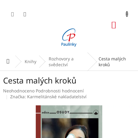
Přejít
na
obsah
NÁKUP
KOŠÍK
Rozhovory a
Cesta malých
Domů
Knihy
svědectví
kroků
Cesta malých kroků
Průměrné
Neohodnoceno
Podrobnosti hodnocení
hodnocení
Značka:
Karmelitánské nakladatelství
produktu
je
0,0
z
5
hvězdiček.