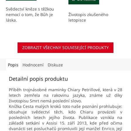
Svědectví kněze s těžkou
Životopis zkušeného
nemocí o tom, že Bůh je
letopisce
láska.
ZOBRAZIT VŠECHNY SOUVISEJÍCÍ PRODUKTY
Popis
Hodnocení
Diskuze
Detailní popis produktu
Příběh trojnásobné maminky Chiary Petrillové, která v 28
letech zemřela na rakovinu jazyka, známe už díky
životopisu Smrt nemá poslední slovo.
Knížka Cesta malých kroků toto naše poznání prohlubuje:
obsahuje svědectví těch, kdo Chiaru provázeli v
posledních letech jejího života. Publikace vznikla na
základě setkání v Assisi 15. září 2013, kde před očima
dvanácti set posluchačů promluvili její manžel Enrico, její