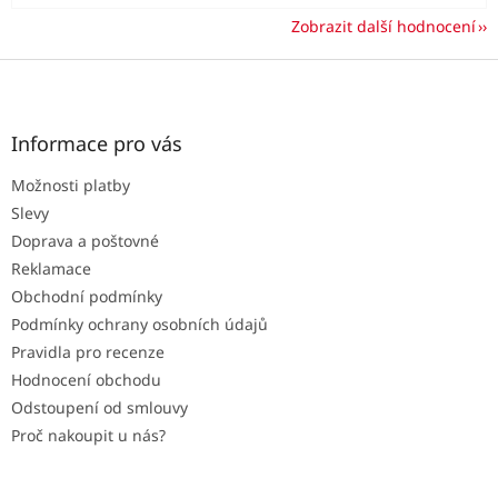
Zobrazit další hodnocení
Z
á
p
a
Informace pro vás
t
Možnosti platby
í
Slevy
Doprava a poštovné
Reklamace
Obchodní podmínky
Podmínky ochrany osobních údajů
Pravidla pro recenze
Hodnocení obchodu
Odstoupení od smlouvy
Proč nakoupit u nás?