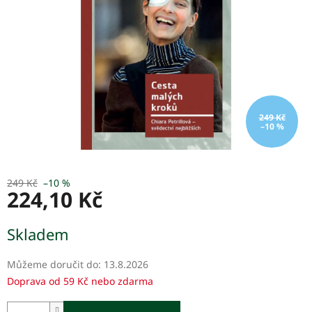
249 Kč
–10 %
249 Kč
–10 %
224,10 Kč
Měrná
Skladem
cena:
Můžeme doručit do:
13.8.2026
Doprava od 59 Kč nebo zdarma