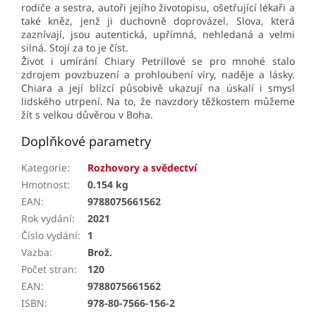
rodiče a sestra, autoři jejího životopisu, ošetřující lékaři a
také kněz, jenž j
i duchovně doprovázel. Slova, která
zaznívají, jsou autentická, upřímná, nehledaná a velmi
silná. Stojí za to je číst.
Život i umírání Chiary Petrillové se pro mnohé stalo
zdrojem povzbuzení a prohloubení víry, naděje a lásky.
Chiara a její blízcí působivě ukazují na úskalí i smysl
lidského utrpení. Na to, že navzdory těžkostem můžeme
žít s velkou důvěrou v Boha.
Doplňkové parametry
Kategorie
:
Rozhovory a svědectví
Hmotnost
:
0.154 kg
EAN
:
9788075661562
Rok vydání
:
2021
Číslo vydání
:
1
Vazba
:
Brož.
Počet stran
:
120
EAN
:
9788075661562
ISBN
:
978-80-7566-156-2