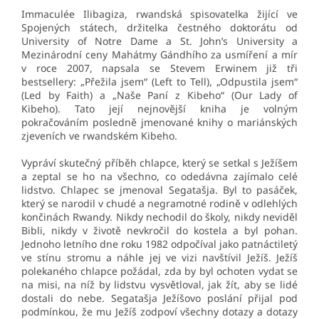
Immaculée Ilibagiza, rwandská spisovatelka žijící ve
Spojených státech, držitelka čestného doktorátu od
University of Notre Dame a St. John’s University a
Mezinárodní ceny Mahátmy Gándhího za usmíření a mír
v roce 2007, napsala se Stevem Erwinem již tři
bestsellery: „Přežila jsem“ (Left to Tell), „Odpustila jsem“
(Led by Faith) a „Naše Paní z Kibeho“ (Our Lady of
Kibeho). Tato její nejnovější kniha je volným
pokračováním posledně jmenované knihy o mariánských
zjeveních ve rwandském Kibeho.
Vypráví skutečný příběh chlapce, který se setkal s Ježíšem
a zeptal se ho na všechno, co odedávna zajímalo celé
lidstvo. Chlapec se jmenoval Segatašja. Byl to pasáček,
který se narodil v chudé a negramotné rodině v odlehlých
končinách Rwandy. Nikdy nechodil do školy, nikdy neviděl
Bibli, nikdy v životě nevkročil do kostela a byl pohan.
Jednoho letního dne roku 1982 odpočíval jako patnáctiletý
ve stínu stromu a náhle jej ve vizi navštívil Ježíš. Ježíš
polekaného chlapce požádal, zda by byl ochoten vydat se
na misi, na níž by lidstvu vysvětloval, jak žít, aby se lidé
dostali do nebe. Segatašja Ježíšovo poslání přijal pod
podmínkou, že mu Ježíš zodpoví všechny dotazy a dotazy