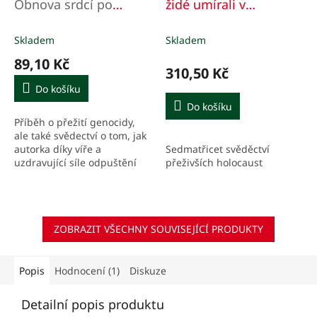
Obnova srdcí po
židé umírali v
genocidě ve Rwandě
Osvětimi?
Skladem
Skladem
89,10 Kč
310,50 Kč
Do košíku
Do košíku
Příběh o přežití genocidy,
ale také svědectví o tom, jak
Sedmatřicet svěděctví
autorka díky víře a
přeživších holocaust
uzdravující síle odpuštění
znovu objevila chuť žít.
ZOBRAZIT VŠECHNY SOUVISEJÍCÍ PRODUKTY
Popis
Hodnocení (1)
Diskuze
Detailní popis produktu