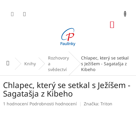
Přejít
na
obsah
NÁKUP
KOŠÍK
Rozhovory
Chlapec, který se setkal
Domů
Knihy
a
s Ježíšem - Sagatašja z
svědectví
Kibeho
Chlapec, který se setkal s Ježíšem -
Sagatašja z Kibeho
Průměrné
1 hodnocení
Podrobnosti hodnocení
Značka:
Triton
hodnocení
produktu
je
5,0
z