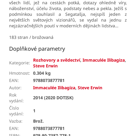
všech lidí, jež na cestách potká, dotazy ohledně víry,
náboženství, účelu života, podstaty nebes a pekla. Ježíš s
podmínkou souhlasil a Segatašja, nejspíš jeden z
největších světových vizionářů, se vydal na jednu z
nejzázračnějších poutí v moderních dějinách lidstva…
183 stran / brožovaná
Doplňkové parametry
Rozhovory a svědectví
,
Immaculée Ilibagiza
,
Kategorie
:
Steve Erwin
Hmotnost
:
0.304 kg
EAN
:
9788073877781
Autor
:
Immaculée Ilibagiza
,
Steve Erwin
Rok
2014 (2020 DOTISK)
vydání
:
Číslo
1
vydání
:
Vazba
:
Brož.
EAN
:
9788073877781
ISBN
:
978-80-7387-778-1