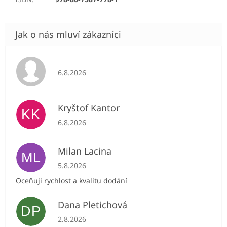
Hodnocení obchodu je 5 z 5 hvězdiček.
6.8.2026
Kryštof Kantor
KK
Hodnocení obchodu je 5 z 5 hvězdiček.
6.8.2026
Milan Lacina
ML
Hodnocení obchodu je 5 z 5 hvězdiček.
5.8.2026
Oceňuji rychlost a kvalitu dodání
Dana Pletichová
DP
Hodnocení obchodu je 5 z 5 hvězdiček.
2.8.2026