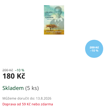
5
hvězdiček.
200 Kč
–10 %
200 Kč
–10 %
180 Kč
Měrná
Skladem
(5 ks)
cena:
Můžeme doručit do:
13.8.2026
Doprava od 59 Kč nebo zdarma