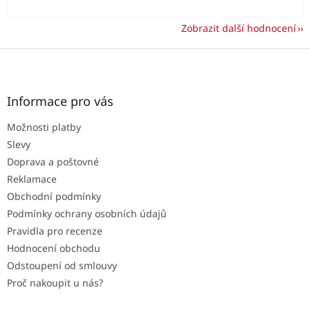
Zobrazit další hodnocení
Z
á
p
a
Informace pro vás
t
Možnosti platby
í
Slevy
Doprava a poštovné
Reklamace
Obchodní podmínky
Podmínky ochrany osobních údajů
Pravidla pro recenze
Hodnocení obchodu
Odstoupení od smlouvy
Proč nakoupit u nás?