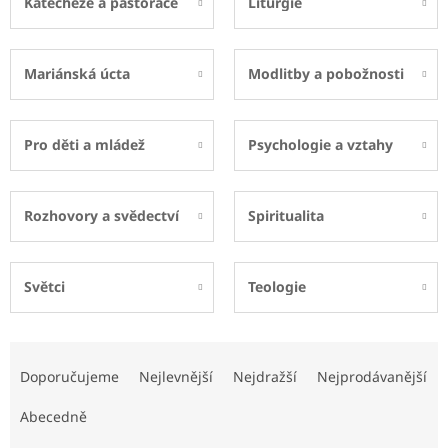
Katecheze a pastorace
Liturgie
Mariánská úcta
Modlitby a pobožnosti
Pro děti a mládež
Psychologie a vztahy
Rozhovory a svědectví
Spiritualita
Světci
Teologie
Ř
a
Doporučujeme
Nejlevnější
Nejdražší
Nejprodávanější
z
e
Abecedně
n