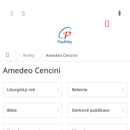
Přejít
na
obsah
NÁKUP
KOŠÍK
Domů
Knihy
Amedeo Cencini
Amedeo Cencini
Liturgický rok
Beletrie
Bible
Dárkové publikace