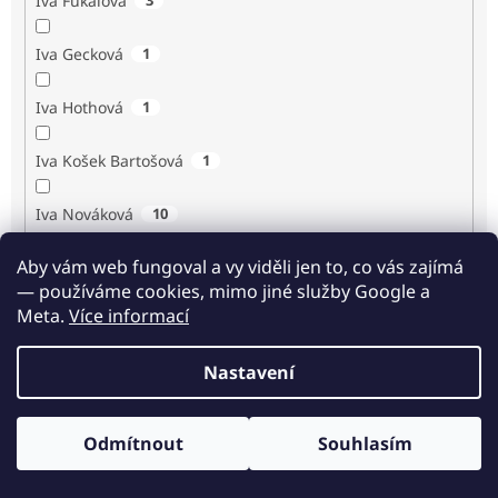
Iva Fukalová
Iva Gecková
1
Iva Hothová
1
Iva Košek Bartošová
1
Iva Nováková
10
Aby vám web fungoval a vy viděli jen to, co vás zajímá
Iva Procházková
1
— používáme cookies, mimo jiné služby Google a
Meta.
Více informací
Ivan Renč
1
Nastavení
Ivan Steiger
1
Ivana Karásková
1
Odmítnout
Souhlasím
Odběr novinek
Jack Frost
1