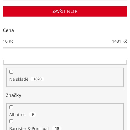
í
p
ZAVŘÍT FILTR
r
o
d
Cena
u
k
10
Kč
1431
Kč
t
ů
Na skladě
1828
Značky
Albatros
9
Barrister & Principal
10