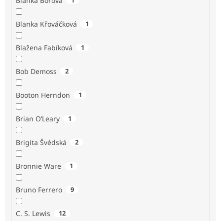
Blanka Borová
Blanka Křováčková
1
Blažena Fabíková
1
Bob Demoss
2
Booton Herndon
1
Brian O’Leary
1
Brigita Švédská
2
Bronnie Ware
1
Bruno Ferrero
9
C. S. Lewis
12