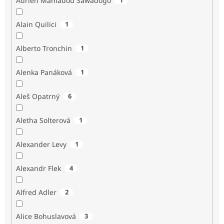
Adrien Mamadou Sawadogo
Alain Quilici
1
Alberto Tronchin
1
Alenka Panáková
1
Aleš Opatrný
6
Aletha Solterová
1
Alexander Levy
1
Alexandr Flek
4
Alfred Adler
2
Alice Bohuslavová
3