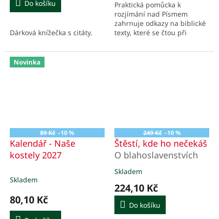
Do košíku
Praktická pomůcka k
5
rozjímání nad Písmem
hvězdiček.
zahrnuje odkazy na biblické
Dárková knížečka s citáty.
texty, které se čtou při
každodenním slavení
eucharistie v průběhu
celého roku.
Novinka
89 Kč
–10 %
249 Kč
–10 %
Kalendář - Naše
Štěstí, kde ho nečekáš
kostely 2027
O blahoslavenstvích
Skladem
Průměrné
Skladem
hodnocení
224,10 Kč
produktu
80,10 Kč
je
Do košíku
5,0
z