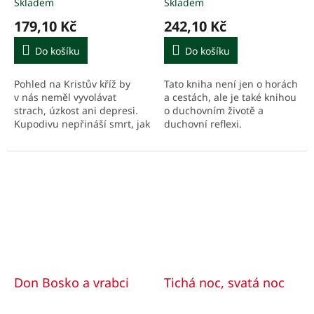
Skladem
Skladem
179,10 Kč
242,10 Kč
Do košíku
Do košíku
Pohled na Kristův kříž by
Tato kniha není jen o horách
v nás neměl vyvolávat
a cestách, ale je také knihou
strach, úzkost ani depresi.
o duchovním životě a
Kupodivu nepřináší smrt, jak
duchovní reflexi.
by se mohlo na první pohled
zdát, ale rozhojňuje život.
Proto v něm...
Don Bosko a vrabci
Tichá noc, svatá noc