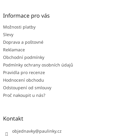
c
á
n
í
p
í
p
a
Informace pro vás
r
t
v
Možnosti platby
í
k
Slevy
y
v
Doprava a poštovné
ý
Reklamace
p
Obchodní podmínky
i
s
Podmínky ochrany osobních údajů
u
Pravidla pro recenze
Hodnocení obchodu
Odstoupení od smlouvy
Proč nakoupit u nás?
Kontakt
objednavky
@
paulinky.cz