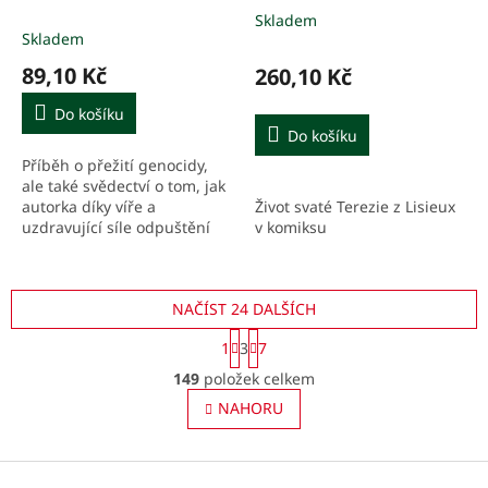
genocidě ve Rwandě
Skladem
Průměrné
Skladem
hodnocení
produktu
89,10 Kč
260,10 Kč
je
5,0
Do košíku
z
Do košíku
5
Příběh o přežití genocidy,
hvězdiček.
ale také svědectví o tom, jak
Život svaté Terezie z Lisieux
autorka díky víře a
v komiksu
uzdravující síle odpuštění
znovu objevila chuť žít.
NAČÍST 24 DALŠÍCH
S
1
3
7
t
O
r
149
položek celkem
v
á
l
NAHORU
n
á
k
o
d
v
Z
a
á