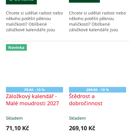
z
5
Chcete si udělat radost nebo
Chcete si udělat radost nebo
hvězdiček.
někoho potěšit pěknou
někoho potěšit pěknou
maličkostí? Oblíbené
maličkostí? Oblíbené
záložkové kalendáře jsou
záložkové kalendáře jsou
vhodným dárkem pro vaše
vhodným dárkem pro vaše
nejbližší, přátele,
nejbližší, přátele,
spolupracovníky nebo
spolupracovníky nebo
Novinka
spolužáky.
spolužáky.
79 Kč
–10 %
299 Kč
–10 %
Záložkový kalendář -
Štědrost a
Malé moudrosti 2027
dobročinnost
Skladem
Skladem
71,10 Kč
269,10 Kč