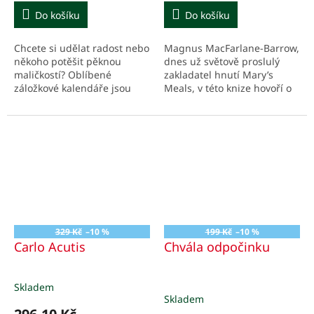
Do košíku
Do košíku
Chcete si udělat radost nebo
Magnus MacFarlane-Barrow,
někoho potěšit pěknou
dnes už světově proslulý
maličkostí? Oblíbené
zakladatel hnutí Mary’s
záložkové kalendáře jsou
Meals, v této knize hovoří o
vhodným dárkem pro vaše
všem, s čím štědrost
nejbližší, přátele,
jednotlivců i organizovaná
spolupracovníky nebo
charita souvisejí – o...
spolužáky.
329 Kč
–10 %
199 Kč
–10 %
Carlo Acutis
Chvála odpočinku
Skladem
Průměrné
Skladem
hodnocení