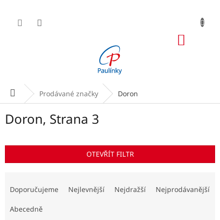
Přejít
na
obsah
NÁKUP
KOŠÍK
Domů
Prodávané značky
Doron
Doron
, Strana 3
OTEVŘÍT FILTR
Ř
a
Doporučujeme
Nejlevnější
Nejdražší
Nejprodávanější
z
e
Abecedně