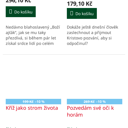
296,10 Kč
produktu
179,10 Kč
je
5,0
Do košíku
Do košíku
z
5
Nedávno blahoslavený „Boží
Dokáže ještě dnešní člověk
hvězdiček.
ajťák“, jak se mu taky
zaslechnout a přijmout
přezdívá, si během pár let
Kristovo pozvání, aby si
získal srdce lidí po celém
odpočinul?
světě. Skvělý komiks
francouzských autorů nám
přibližuje jeho příběh.
199 Kč
–10 %
269 Kč
–10 %
Kříž jako strom života
Pozvedám své oči k
horám