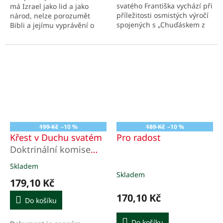
svatého Františka vychází při
má Izrael jako lid a jako
příležitosti osmistých výročí
národ, nelze porozumět
spojených s „Chuďáskem z
Bibli a jejímu vyprávění o
Assisi“. Je obohacena o fotky
Božím plánu s lidmi.
bratra Bernarda Mléčky z
míst spojených...
199 Kč
–10 %
189 Kč
–10 %
Křest v Duchu svatém
Pro radost
Doktrinální komise
ICCRS
Skladem
Průměrné
Skladem
hodnocení
179,10 Kč
produktu
je
170,10 Kč
Do košíku
5,0
z
Do košíku