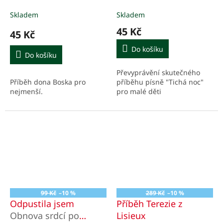
Skladem
Skladem
45 Kč
45 Kč
Do košíku
Do košíku
Převyprávění skutečného
Příběh dona Boska pro
příběhu písně "Tichá noc"
nejmenší.
pro malé děti
99 Kč
–10 %
289 Kč
–10 %
Odpustila jsem
Příběh Terezie z
Obnova srdcí po
Lisieux