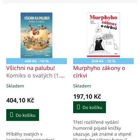
n
í
V
p
ý
r
p
o
i
d
s
u
p
k
r
t
o
ů
449 Kč
–10 %
219 Kč
–10 %
d
Všichni na palubu!
Murphyho zákony o
u
Komiks o svatých (1.
církvi
k
díl)
Skladem
Skladem
Průměrné
Průměrné
t
hodnocení
hodnocení
ů
197,10 Kč
produktu
produktu
404,10 Kč
je
je
Do košíku
5,0
5,0
Do košíku
z
z
Třetí rozšířené vydání
5
5
humorně pojaté knížky
hvězdiček.
hvězdiček.
Příběhy svatých v
ukazuje, jak známé a vtipné
komiksovém provedení.
Murphyho zákony fungují