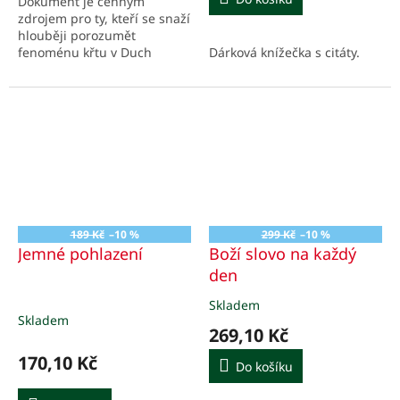
Dokument je cenným
5
zdrojem pro ty, kteří se snaží
hvězdiček.
hlouběji porozumět
Dárková knížečka s citáty.
fenoménu křtu v Duch
Svatém a chtějí také vysvětlit
jeho podstatu druhým.
189 Kč
–10 %
299 Kč
–10 %
Jemné pohlazení
Boží slovo na každý
den
Skladem
Průměrné
Skladem
hodnocení
269,10 Kč
produktu
je
170,10 Kč
Do košíku
5,0
z