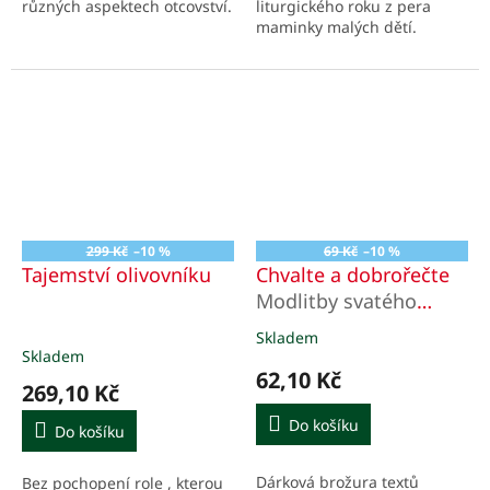
různých aspektech otcovství.
liturgického roku z pera
maminky malých dětí.
299 Kč
–10 %
69 Kč
–10 %
Tajemství olivovníku
Chvalte a dobrořečte
Modlitby svatého
Františka z Assisi
Skladem
Průměrné
Skladem
hodnocení
62,10 Kč
produktu
269,10 Kč
je
3,0
Do košíku
Do košíku
z
5
Dárková brožura textů
Bez pochopení role , kterou
hvězdiček.