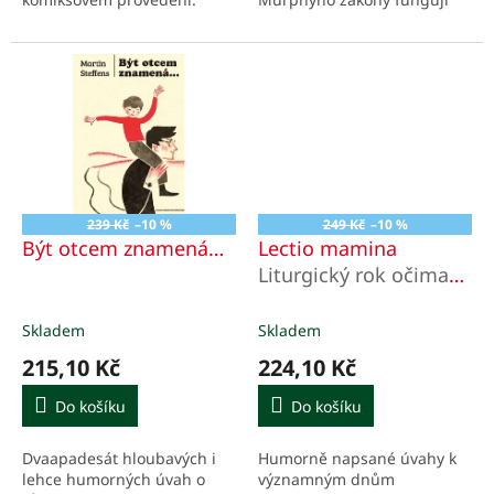
také v církvi. Chce to mít jen
otevřené oči a smysl pro
humor a životní...
239 Kč
–10 %
249 Kč
–10 %
Být otcem znamená…
Lectio mamina
Liturgický rok očima
nevyspalé mámy
Skladem
Skladem
215,10 Kč
224,10 Kč
Do košíku
Do košíku
Dvaapadesát hloubavých i
Humorně napsané úvahy k
lehce humorných úvah o
významným dnům