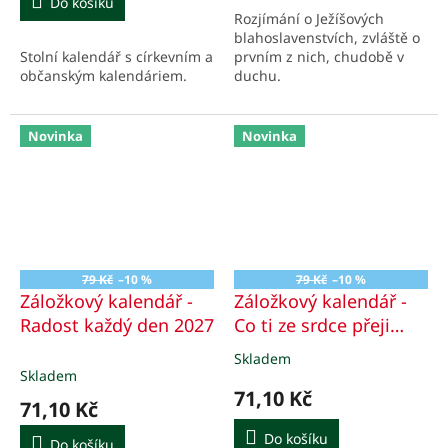
Do košíku
Rozjímání o Ježíšových
5
blahoslavenstvích, zvláště o
hvězdiček.
Stolní kalendář s církevním a
prvním z nich, chudobě v
občanským kalendáriem.
duchu.
Novinka
Novinka
79 Kč
–10 %
79 Kč
–10 %
Záložkový kalendář -
Záložkový kalendář -
Radost každý den 2027
Co ti ze srdce přeji
2027
Skladem
Průměrné
Skladem
hodnocení
71,10 Kč
produktu
71,10 Kč
je
5,0
Do košíku
Do košíku