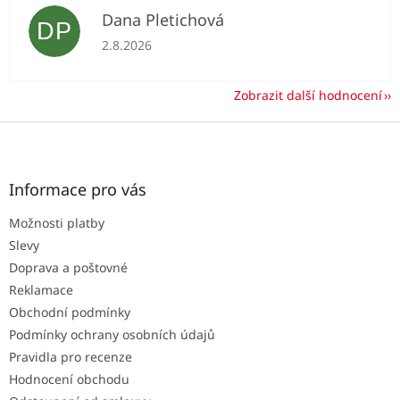
Dana Pletichová
DP
Hodnocení obchodu je 5 z 5 hvězdiček.
2.8.2026
Zobrazit další hodnocení
Z
á
p
a
Informace pro vás
t
Možnosti platby
í
Slevy
Doprava a poštovné
Reklamace
Obchodní podmínky
Podmínky ochrany osobních údajů
Pravidla pro recenze
Hodnocení obchodu