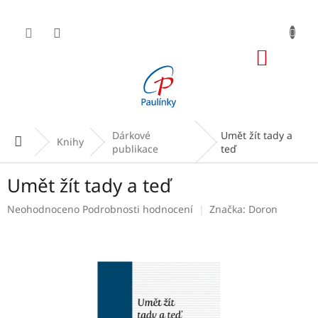
Přejít
na
obsah
NÁKUP
KOŠÍK
Dárkové
Umět žít tady a
Domů
Knihy
publikace
teď
Umět žít tady a teď
Průměrné
Neohodnoceno
Podrobnosti hodnocení
Značka:
Doron
hodnocení
produktu
je
0,0
z
5
hvězdiček.