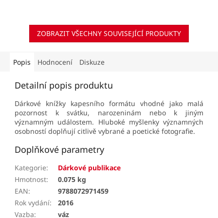
ZOBRAZIT VŠECHNY SOUVISEJÍCÍ PRODUKTY
Popis
Hodnocení
Diskuze
Detailní popis produktu
Dárkové knížky kapesního formátu vhodné jako malá
pozornost k svátku, narozeninám nebo k jiným
významným událostem. Hluboké myšlenky významných
osobností doplňují citlivě vybrané a poetické fotografie.
Doplňkové parametry
Kategorie
:
Dárkové publikace
Hmotnost
:
0.075 kg
EAN
:
9788072971459
Rok vydání
:
2016
Vazba
:
váz