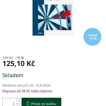
139 Kč
–10 %
139 Kč
–10 %
125,10 Kč
Měrná
Skladem
cena:
Můžeme doručit do:
13.8.2026
Doprava od 59 Kč nebo zdarma
Přidat do košíku