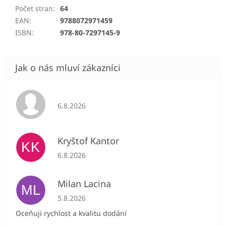
Počet stran
:
64
EAN
:
9788072971459
ISBN
:
978-80-7297145-9
Hodnocení obchodu je 5 z 5 hvězdiček.
6.8.2026
Kryštof Kantor
KK
Hodnocení obchodu je 5 z 5 hvězdiček.
6.8.2026
Milan Lacina
ML
Hodnocení obchodu je 5 z 5 hvězdiček.
5.8.2026
Oceňuji rychlost a kvalitu dodání