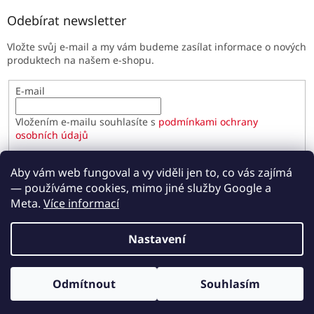
Odebírat newsletter
Vložte svůj e-mail a my vám budeme zasílat informace o nových
produktech na našem e-shopu.
E-mail
Vložením e-mailu souhlasíte s
podmínkami ochrany
osobních údajů
PŘIHLÁSIT SE
Aby vám web fungoval a vy viděli jen to, co vás zajímá
— používáme cookies, mimo jiné služby Google a
Meta.
Více informací
Vytvořil Shoptet
Nastavení
Copyright 2026
Paulínky.cz
. Všechna práva vyhrazena.
Odmítnout
Souhlasím
Upravit nastavení cookies
Odběr novinek