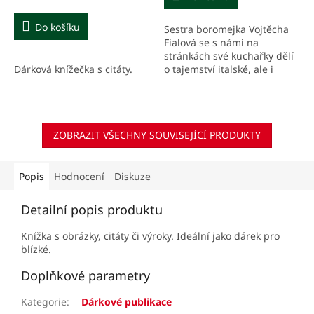
5,0
z
Do košíku
Sestra boromejka Vojtěcha
5
Fialová se s námi na
hvězdiček.
stránkách své kuchařky dělí
Dárková knížečka s citáty.
o tajemství italské, ale i
české kuchyně. Poctivě, a
přitom bez přehnaných
nároků pomáhá ostříleným
i...
ZOBRAZIT VŠECHNY SOUVISEJÍCÍ PRODUKTY
Popis
Hodnocení
Diskuze
Detailní popis produktu
Knížka s obrázky, citáty či výroky. Ideální jako dárek pro
blízké.
Doplňkové parametry
Kategorie
:
Dárkové publikace