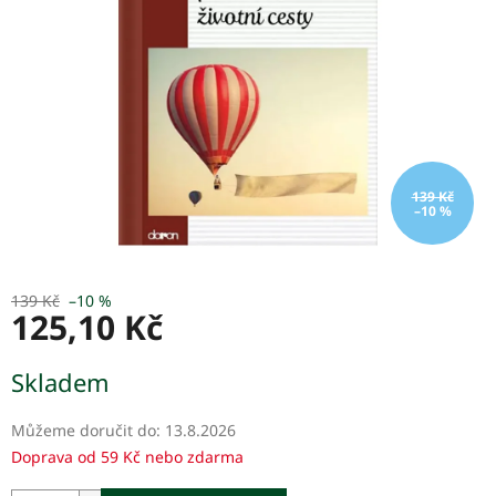
hvězdiček.
139 Kč
–10 %
139 Kč
–10 %
125,10 Kč
Měrná
Skladem
cena:
Můžeme doručit do:
13.8.2026
Doprava od 59 Kč nebo zdarma