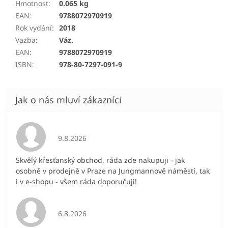
Hmotnost
:
0.065 kg
EAN
:
9788072970919
Rok vydání
:
2018
Vazba
:
Váz.
EAN
:
9788072970919
ISBN
:
978-80-7297-091-9
Hodnocení obchodu je 5 z 5 hvězdiček.
9.8.2026
Skvělý křesťanský obchod, ráda zde nakupuji - jak
osobně v prodejně v Praze na Jungmannově náměstí, tak
i v e-shopu - všem ráda doporučuji!
Hodnocení obchodu je 5 z 5 hvězdiček.
6.8.2026