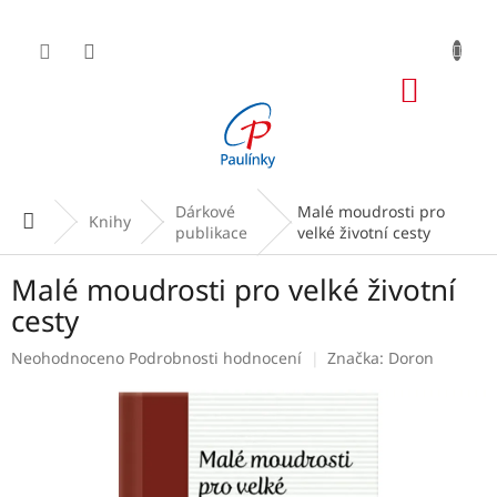
Přejít
na
obsah
NÁKUP
KOŠÍK
Dárkové
Malé moudrosti pro
Domů
Knihy
publikace
velké životní cesty
Malé moudrosti pro velké životní
cesty
Průměrné
Neohodnoceno
Podrobnosti hodnocení
Značka:
Doron
hodnocení
produktu
je
0,0
z
5