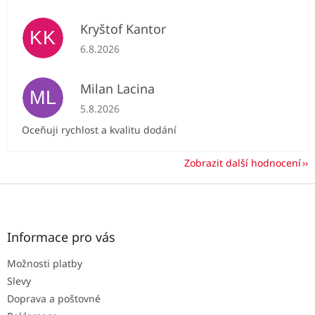
Kryštof Kantor
KK
Hodnocení obchodu je 5 z 5 hvězdiček.
6.8.2026
Milan Lacina
ML
Hodnocení obchodu je 5 z 5 hvězdiček.
5.8.2026
Oceňuji rychlost a kvalitu dodání
Zobrazit další hodnocení
Z
á
p
a
Informace pro vás
t
Možnosti platby
í
Slevy
Doprava a poštovné