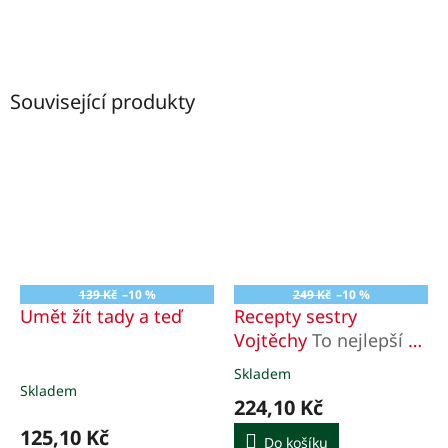
Související produkty
139 Kč
–10 %
249 Kč
–10 %
Umět žít tady a teď
Recepty sestry
Vojtěchy
To nejlepší z
nepomucenské
Skladem
Průměrné
kuchyně
Skladem
hodnocení
224,10 Kč
produktu
je
125,10 Kč
Do košíku