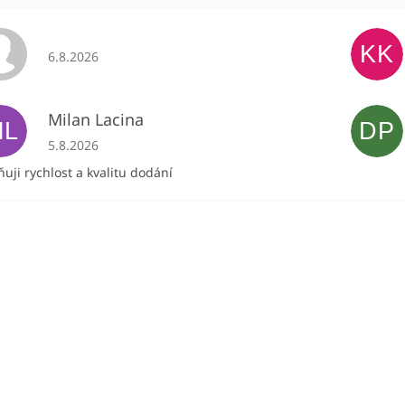
KK
Hodnocení obchodu je 5 z 5 hvězdiček.
6.8.2026
Milan Lacina
ML
DP
Hodnocení obchodu je 5 z 5 hvězdiček.
5.8.2026
uji rychlost a kvalitu dodání