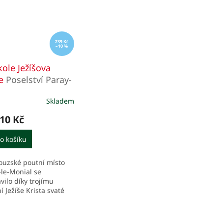
239 Kč
–10 %
kole Ježíšova
ce
Poselství Paray-
onial
Skladem
10 Kč
o košíku
ouzské poutní místo
-le-Monial se
vilo díky trojímu
í Ježíše Krista svaté
tě Marii Alacoque v
oletí (přesněji v letech
675). Úcta k...