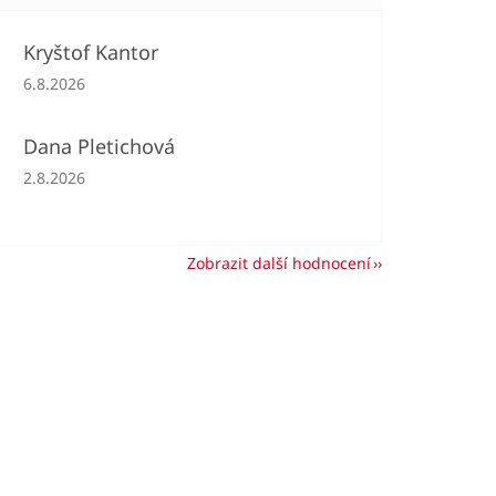
Kryštof Kantor
Hodnocení obchodu je 5 z 5 hvězdiček.
6.8.2026
Dana Pletichová
Hodnocení obchodu je 5 z 5 hvězdiček.
2.8.2026
Zobrazit další hodnocení