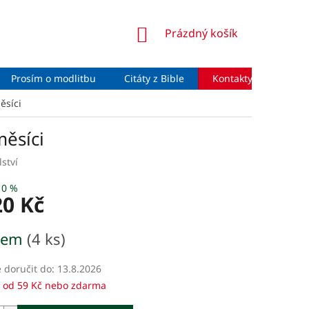
NÁKUPNÍ
Prázdný košík
KOŠÍK
Prosím o modlitbu
Citáty z Bible
Kontakty
Moje 
ěsíci
měsíci
ství
10 %
20 Kč
dem
(4 ks)
doručit do:
13.8.2026
 od 59 Kč nebo zdarma