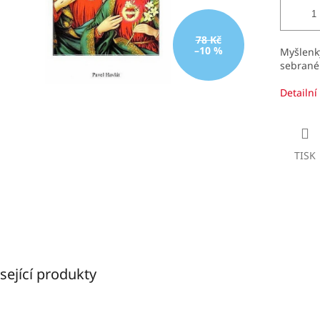
78 Kč
–10 %
Myšlenk
sebrané 
Detailní
TISK
sející produkty