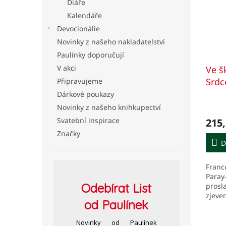
Diáře
Kalendáře
Devocionálie
Novinky z našeho nakladatelství
Paulínky doporučují
V akci
Ve š
Srd
Připravujeme
le-M
Dárkové poukazy
Novinky z našeho knihkupectví
Svatební inspirace
215,
Značky
D
Franc
Paray
Odebírat
List
prosla
zjeven
od Paulínek
Marké
17. st
Novinky od Paulínek
1673–1