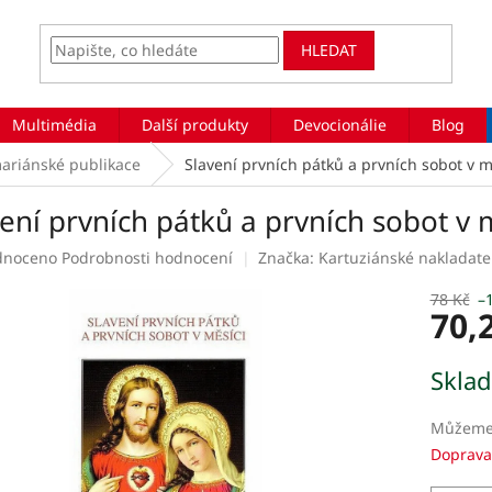
HLEDAT
Multimédia
Další produkty
Devocionálie
Blog
ariánské publikace
Slavení prvních pátků a prvních sobot v m
ení prvních pátků a prvních sobot v 
rné
dnoceno
Podrobnosti hodnocení
Značka:
Kartuziánské nakladatel
ení
tu
78 Kč
–
70,
Měrná
Skla
cena:
ek.
Můžeme 
Doprava