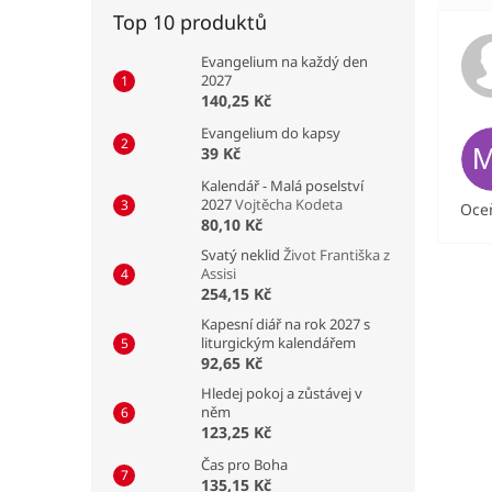
Top 10 produktů
Evangelium na každý den
2027
140,25 Kč
Evangelium do kapsy
39 Kč
Kalendář - Malá poselství
2027
Vojtěcha Kodeta
Oceň
80,10 Kč
Svatý neklid
Život Františka z
Assisi
254,15 Kč
Kapesní diář na rok 2027 s
liturgickým kalendářem
92,65 Kč
Hledej pokoj a zůstávej v
něm
123,25 Kč
Čas pro Boha
135,15 Kč