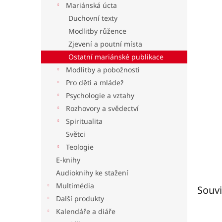
Mariánská úcta
l
Duchovní texty
Modlitby růžence
Zjevení a poutní místa
Ostatní mariánské publikace
Modlitby a pobožnosti
Pro děti a mládež
Psychologie a vztahy
Rozhovory a svědectví
Spiritualita
Světci
Teologie
E-knihy
Audioknihy ke stažení
Multimédia
Souvi
Další produkty
Kalendáře a diáře