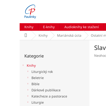
Přejít
na
obsah
Knihy
E-knihy
Audioknihy ke stažení
Domů
Knihy
Mariánská úcta
Ostatní m
P
Slav
o
Přeskočit
s
Kategorie
Průmě
Neoho
kategorie
t
hodnoc
r
produk
Knihy
a
je
Liturgický rok
n
0,0
Beletrie
z
n
5
í
Bible
hvězdič
p
Dárkové publikace
a
Katecheze a pastorace
n
Liturgie
e