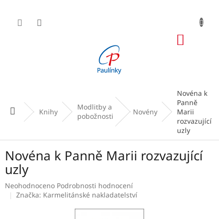
Přejít
na
obsah
NÁKUP
KOŠÍK
Novéna k
Panně
Modlitby a
Domů
Knihy
Novény
Marii
pobožnosti
rozvazující
uzly
Novéna k Panně Marii rozvazující
uzly
Průměrné
Neohodnoceno
Podrobnosti hodnocení
hodnocení
Značka:
Karmelitánské nakladatelství
produktu
je