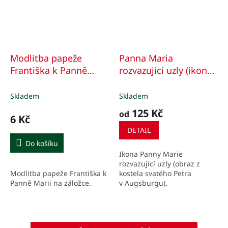
Modlitba papeže
Panna Maria
Františka k Panně
rozvazující uzly (ikona
Marii rozvazující uzly (Z
304)
150)
Skladem
Skladem
125 Kč
od
6 Kč
DETAIL
Do košíku
Ikona Panny Marie
rozvazující uzly (obraz z
Modlitba papeže Františka k
kostela svatého Petra
Panně Marii na záložce.
v Augsburgu).