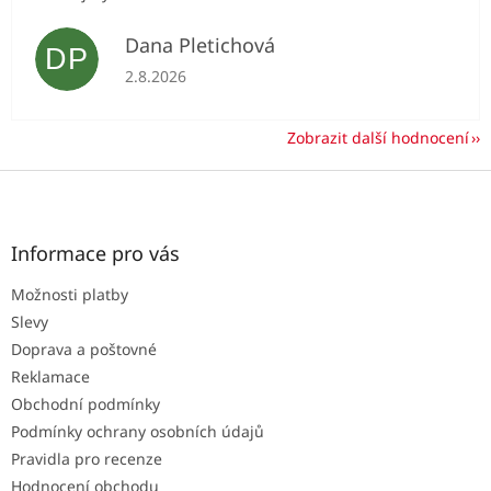
Dana Pletichová
DP
Hodnocení obchodu je 5 z 5 hvězdiček.
2.8.2026
Zobrazit další hodnocení
Z
á
p
a
Informace pro vás
t
Možnosti platby
í
Slevy
Doprava a poštovné
Reklamace
Obchodní podmínky
Podmínky ochrany osobních údajů
Pravidla pro recenze
Hodnocení obchodu