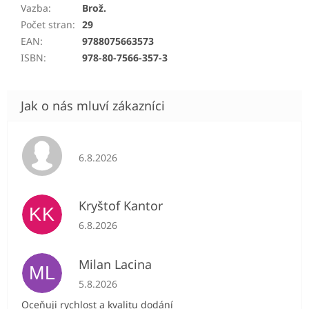
Vazba
:
Brož.
Počet stran
:
29
EAN
:
9788075663573
ISBN
:
978-80-7566-357-3
Hodnocení obchodu je 5 z 5 hvězdiček.
6.8.2026
Kryštof Kantor
KK
Hodnocení obchodu je 5 z 5 hvězdiček.
6.8.2026
Milan Lacina
ML
Hodnocení obchodu je 5 z 5 hvězdiček.
5.8.2026
Oceňuji rychlost a kvalitu dodání