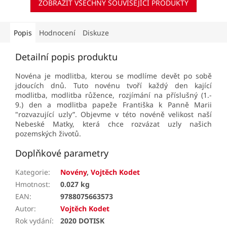
ZOBRAZIT VŠECHNY SOUVISEJÍCÍ PRODUKTY
Popis
Hodnocení
Diskuze
Detailní popis produktu
Novéna je modlitba, kterou se modlíme devět po sobě
jdoucích dnů. Tuto novénu tvoří každý den kající
modlitba, modlitba růžence, rozjímání na příslušný (1.-
9.) den a modlitba papeže Františka k Panně Marii
"rozvazující uzly”. Objevme v této novéně velikost naší
Nebeské Matky, která chce rozvázat uzly našich
pozemských životů.
Doplňkové parametry
Kategorie
:
Novény
,
Vojtěch Kodet
Hmotnost
:
0.027 kg
EAN
:
9788075663573
Autor
:
Vojtěch Kodet
Rok vydání
:
2020 DOTISK