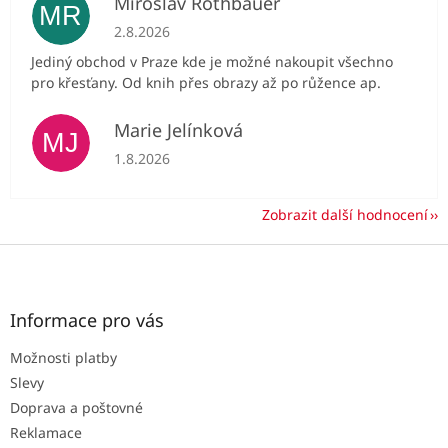
Miroslav Rothbauer
MR
Hodnocení obchodu je 5 z 5 hvězdiček.
2.8.2026
Jediný obchod v Praze kde je možné nakoupit všechno
pro křesťany. Od knih přes obrazy až po růžence ap.
Marie Jelínková
MJ
Hodnocení obchodu je 5 z 5 hvězdiček.
1.8.2026
Zobrazit další hodnocení
Z
á
p
a
Informace pro vás
t
Možnosti platby
í
Slevy
Doprava a poštovné
Reklamace