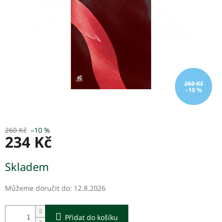
260 Kč
–10 %
260 Kč
–10 %
234 Kč
Měrná
Skladem
cena:
Můžeme doručit do:
12.8.2026
Přidat do košíku