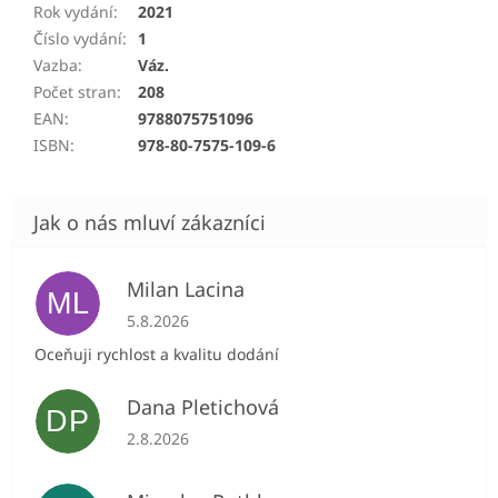
Rok vydání
:
2021
Číslo vydání
:
1
Vazba
:
Váz.
Počet stran
:
208
EAN
:
9788075751096
ISBN
:
978-80-7575-109-6
Milan Lacina
ML
Hodnocení obchodu je 5 z 5 hvězdiček.
5.8.2026
Oceňuji rychlost a kvalitu dodání
Dana Pletichová
DP
Hodnocení obchodu je 5 z 5 hvězdiček.
2.8.2026