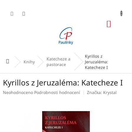
Přejít
na
obsah
NÁKUP
KOŠÍK
Kyrillos z
Katecheze a
Domů
Knihy
Jeruzaléma:
pastorace
Katecheze I
Kyrillos z Jeruzaléma: Katecheze I
Průměrné
Neohodnoceno
Podrobnosti hodnocení
Značka:
Krystal
hodnocení
produktu
je
0,0
z
5
hvězdiček.