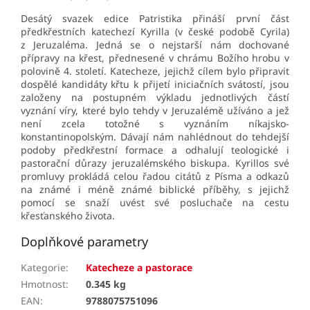
Desátý svazek edice Patristika přináší první část
předkřestních katechezí Kyrilla (v české podobě Cyrila)
z Jeruzaléma. Jedná se o nejstarší nám dochované
přípravy na křest, přednesené v chrámu Božího hrobu v
polovině 4. století. Katecheze, jejichž cílem bylo připravit
dospělé kandidáty křtu k přijetí iniciačních svátostí, jsou
založeny na postupném výkladu jednotlivých částí
vyznání víry, které bylo tehdy v Jeruzalémě užíváno a jež
není zcela totožné s vyznáním níkajsko-
konstantinopolským. Dávají nám nahlédnout do tehdejší
podoby předkřestní formace a odhalují teologické i
pastorační důrazy jeruzalémského biskupa. Kyrillos své
promluvy prokládá celou řadou citátů z Písma a odkazů
na známé i méně známé biblické příběhy, s jejichž
pomocí se snaží uvést své posluchače na cestu
křesťanského života.
Doplňkové parametry
Kategorie
:
Katecheze a pastorace
Hmotnost
:
0.345 kg
EAN
:
9788075751096