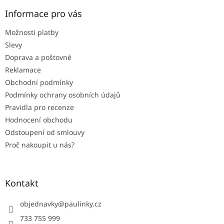
p
a
Informace pro vás
t
Možnosti platby
í
Slevy
Doprava a poštovné
Reklamace
Obchodní podmínky
Podmínky ochrany osobních údajů
Pravidla pro recenze
Hodnocení obchodu
Odstoupení od smlouvy
Proč nakoupit u nás?
Kontakt
objednavky
@
paulinky.cz
733 755 999