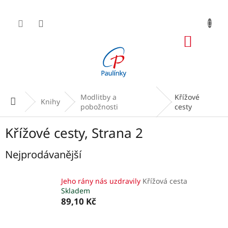
Přejít
na
obsah
NÁKUP
KOŠÍK
Modlitby a
Křížové
Domů
Knihy
pobožnosti
cesty
Křížové cesty
, Strana 2
Nejprodávanější
Jeho rány nás uzdravily
Křížová cesta
Skladem
89,10 Kč