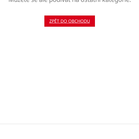
ZPĚT DO OBCHODU
Z
á