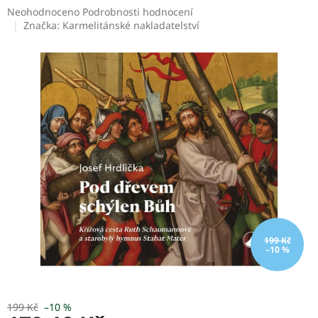
Průměrné
Neohodnoceno
Podrobnosti hodnocení
hodnocení
Značka:
Karmelitánské nakladatelství
produktu
je
0,0
z
5
hvězdiček.
199 Kč
–10 %
199 Kč
–10 %