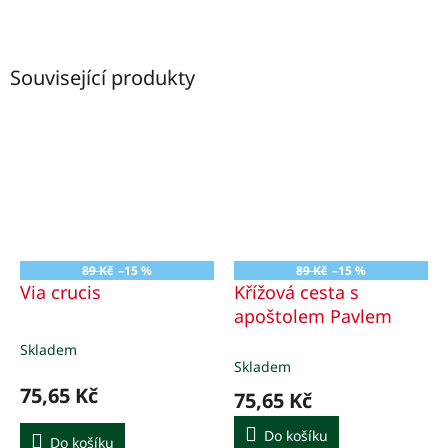
Související produkty
89 Kč
–15 %
89 Kč
–15 %
Via crucis
Křížová cesta s
apoštolem Pavlem
Skladem
Průměrné
Skladem
hodnocení
produktu
75,65 Kč
75,65 Kč
je
5,0
Do košíku
Do košíku
z