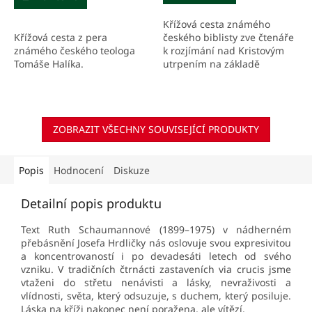
5
Křížová cesta známého
hvězdiček.
Křížová cesta z pera
českého biblisty zve čtenáře
známého českého teologa
k rozjímání nad Kristovým
Tomáše Halíka.
utrpením na základě
vybraných textů z evangelií
a listů sv. Pavla.
ZOBRAZIT VŠECHNY SOUVISEJÍCÍ PRODUKTY
Popis
Hodnocení
Diskuze
Detailní popis produktu
Text Ruth Schaumannové (1899–1975) v nádherném
přebásnění Josefa Hrdličky nás oslovuje svou expresivitou
a koncentrovaností i po devadesáti letech od svého
vzniku. V tradičních čtrnácti zastaveních via crucis jsme
vtaženi do střetu nenávisti a lásky, nevraživosti a
vlídnosti, světa, který odsuzuje, s duchem
, který posiluje.
Láska na kříži nakonec není poražena, ale vítězí.