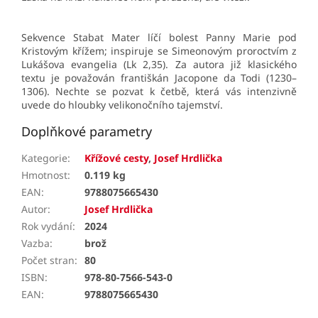
Sekvence Stabat Mater líčí bolest Panny Marie pod
Kristovým křížem; inspiruje se Simeonovým proroctvím z
Lukášova evangelia (Lk 2,35). Za autora již klasického
textu je považován františkán Jacopone da Todi (1230–
1306). Nechte se pozvat k četbě, která vás intenzivně
uvede do hloubky velikonočního tajemství.
Doplňkové parametry
Kategorie
:
Křížové cesty
,
Josef Hrdlička
Hmotnost
:
0.119 kg
EAN
:
9788075665430
Autor
:
Josef Hrdlička
Rok vydání
:
2024
Vazba
:
brož
Počet stran
:
80
ISBN
:
978-80-7566-543-0
EAN
:
9788075665430