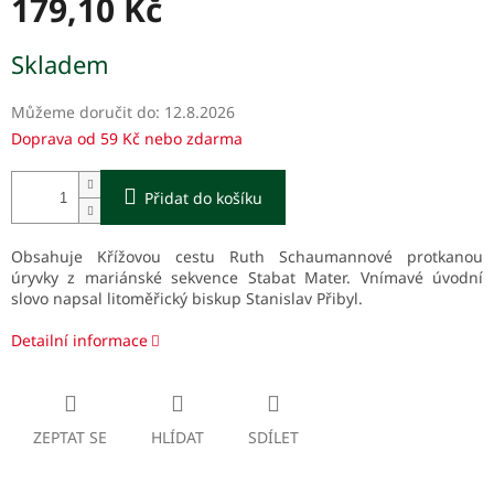
179,10 Kč
Měrná
Skladem
cena:
Můžeme doručit do:
12.8.2026
Doprava od 59 Kč nebo zdarma
Přidat do košíku
Obsahuje Křížovou cestu Ruth Schaumannové protkanou
úryvky z mariánské sekvence Stabat Mater. Vnímavé úvodní
slovo napsal litoměřický biskup Stanislav Přibyl.
Detailní informace
ZEPTAT SE
HLÍDAT
SDÍLET