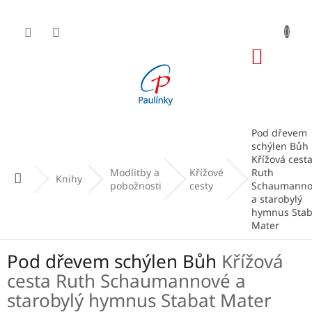
Přejít
na
obsah
NÁKUP
KOŠÍK
Pod dřevem
schýlen Bůh
Křížová cest
Modlitby a
Křížové
Ruth
Domů
Knihy
pobožnosti
cesty
Schaumanno
a starobylý
hymnus Stab
Mater
Pod dřevem schýlen Bůh
Křížová
cesta Ruth Schaumannové a
starobylý hymnus Stabat Mater