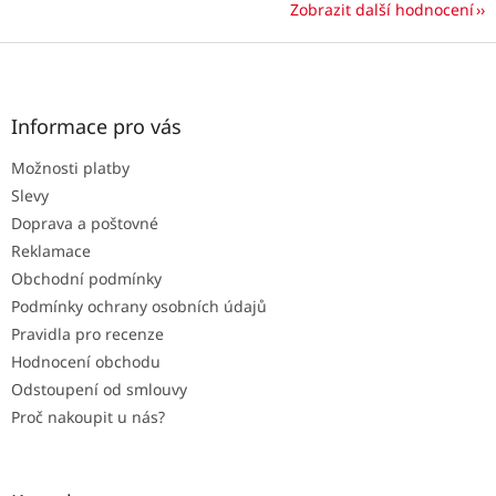
Zobrazit další hodnocení
Z
á
p
a
Informace pro vás
t
Možnosti platby
í
Slevy
Doprava a poštovné
Reklamace
Obchodní podmínky
Podmínky ochrany osobních údajů
Pravidla pro recenze
Hodnocení obchodu
Odstoupení od smlouvy
Proč nakoupit u nás?