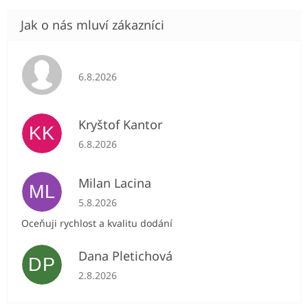
Hodnocení obchodu je 5 z 5 hvězdiček.
6.8.2026
Kryštof Kantor
KK
Hodnocení obchodu je 5 z 5 hvězdiček.
6.8.2026
Milan Lacina
ML
Hodnocení obchodu je 5 z 5 hvězdiček.
5.8.2026
Oceňuji rychlost a kvalitu dodání
Dana Pletichová
DP
Hodnocení obchodu je 5 z 5 hvězdiček.
2.8.2026