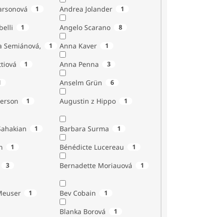
Larsonová
1
Andrea Jolander
1
Giubelli
1
Angelo Scarano
8
a Semiánová,
1
Anna Kaver
1
tiová
1
Anna Penna
3
1
Anselm Grün
6
erson
1
Augustin z Hippo
1
Sahakian
1
Barbara Surma
1
n
1
Bénédicte Lucereau
1
3
Bernadette Moriauová
1
Meuser
1
Bev Cobain
1
Blanka Borová
1