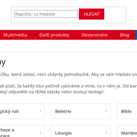
HLEDAT
Multimédia
Další produkty
Devocionálie
Blog
hy
nížku, která osloví, není vždycky jednoduché. Aby se vám hledalo sná
ak platí, že každý titul pečlivě vybíráme a víme, co v něm je. Od ba
dají odpovědi na těžké otázky nebo studují teologii.
gický rok
Beletrie
Bible
cheze a
Liturgie
Marián
orace