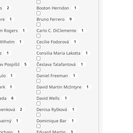
s
2
Booton Herndon
1
are
1
Bruno Ferrero
9
m Rogers
1
Carlo C. DiClemente
1
Wilhelm
1
Cecilie Fodorová
1
z
1
Consilia Maria Lakotta
1
av Pospíšil
5
Česlava Talafantová
1
ulo
1
Daniel Freeman
1
ark
1
David Martin McIntyre
1
ada
6
David Wells
1
venková
2
Denisa Ryšková
1
atrný
1
Dominique Bar
1
ochain
1
Eduard Martin
3