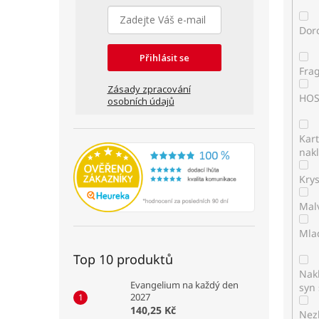
Dor
Přihlásit se
Fra
Zásady zpracování
HO
osobních údajů
Kar
nakl
Kry
Mal
Mla
Top 10 produktů
Nakl
Evangelium na každý den
syn 
2027
140,25 Kč
Nez