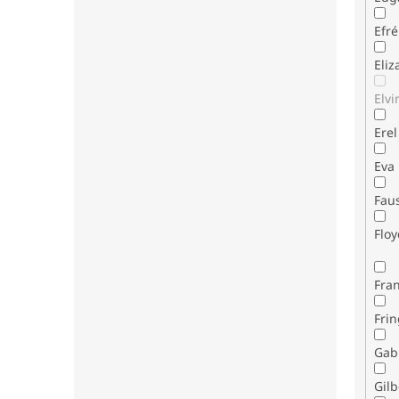
Efr
Eli
Elvi
Erel
Eva
Fau
Flo
Fran
Fri
Gab
Gilb