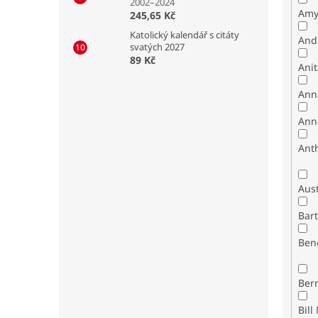
2002–2024
Amy
245,65 Kč
Katolický kalendář s citáty
And
svatých 2027
89 Kč
Ani
Ann
Ann
Ant
Bar
Ben
Ber