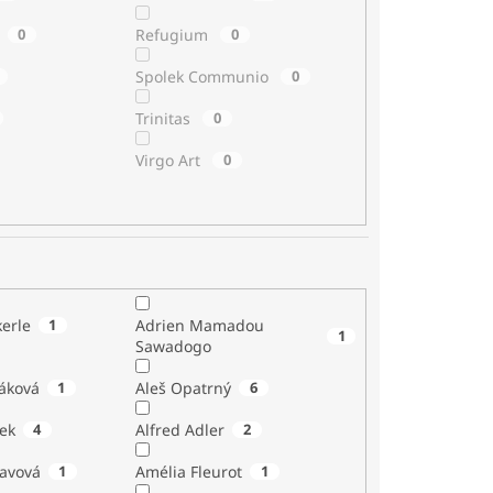
0
Refugium
0
Spolek Communio
0
Trinitas
0
Virgo Art
0
erle
1
Adrien Mamadou
1
Sawadogo
áková
1
Aleš Opatrný
6
ek
4
Alfred Adler
2
tavová
1
Amélia Fleurot
1