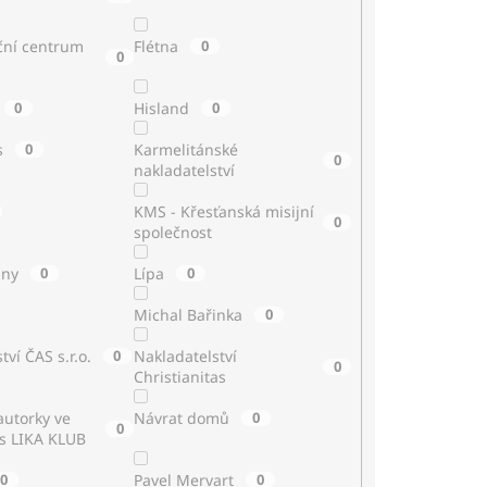
ční centrum
Flétna
0
0
0
Hisland
0
s
0
Karmelitánské
0
nakladatelství
KMS - Křesťanská misijní
0
společnost
iny
0
Lípa
0
Michal Bařinka
0
tví ČAS s.r.o.
0
Nakladatelství
0
Christianitas
utorky ve
Návrat domů
0
0
 s LIKA KLUB
0
Pavel Mervart
0