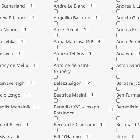
 Sutherland
1
Andre Le Blanc
1
Andrea J. 
rew Prichard
1
Angelika Bartram
1
Angelo 
ta Nennie
1
Anke Precht
1
Anna a Em
a Lehká
1
Anna Mátiková FSP
4
Anna Peiret
e Lécu
1
Annika Telléus
1
Anonym
hony de Mello
1
Antoine de Saint-
Aston Sand
4
Exupéry
Austen Ivereigh
2
Balázs Zágoni
2
Barbara J. 
tolo Longo
1
Beatrice Masini
1
Ben Furma
edikt Mohelník
1
Benedikt XVI. - Joseph
Benediktin
1
Ratzinger
nard Brien
1
Bernard z Clairvaux
1
Bernhard 
Bill Myers
6
Bill O'Hanlon
1
Birus
0