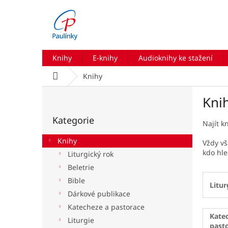
Přejít
na
obsah
Knihy
E-knihy
Audioknihy ke stažení
Domů
Knihy
P
Kni
o
Přeskočit
s
Kategorie
kategorie
t
Najít k
r
Knihy
Vždy vš
a
kdo hle
Liturgický rok
n
Beletrie
n
í
Bible
Litur
p
Dárkové publikace
a
Katecheze a pastorace
n
Kate
Liturgie
e
past