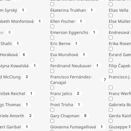
ém Syrský
1
Ekaterina Trukhan
1
Elias Vella
zabeth Monfortová
1
Ellen Fischer
1
Else Müller
ne
0
Emerson Eggerichs
1
Endresová B
 Shalit
1
Eric Berne
1
Erika Rose
 Horáková
6
Eva Muroňová
1
Évrard Gaë
styna Kowalská
1
Ferdinand Neubauer
1
Filip Čapek
yd McClung
2
Francisco Fernández-
Francisco J.
7
Carvajal
tišek Reichel
1
Franz Jalics
2
Franz Werf
ngs Thomas
1
Frost Trisha
1
Gabriela B
riele Amorth
2
Gary Chapman
8
Gerda Raid
ert Garibal
1
Giovanna Fumagalliová
1
Giuseppe F