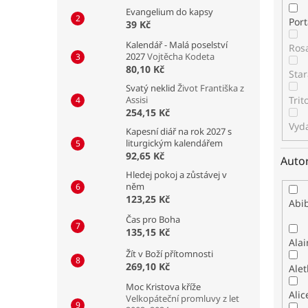
Evangelium do kapsy
Por
39 Kč
Kalendář - Malá poselství
Ros
2027
Vojtěcha Kodeta
80,10 Kč
Star
Svatý neklid
Život Františka z
Assisi
Tri
254,15 Kč
Vyda
Kapesní diář na rok 2027 s
liturgickým kalendářem
92,65 Kč
Auto
Hledej pokoj a zůstávej v
něm
123,25 Kč
Abib
Čas pro Boha
135,15 Kč
Alai
Žít v Boží přítomnosti
269,10 Kč
Alet
Moc Kristova kříže
Alic
Velkopáteční promluvy z let