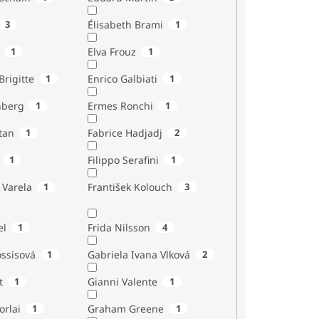
3
Élisabeth Brami
1
1
Elva Frouz
1
rigitte
1
Enrico Galbiati
1
nberg
1
Ermes Ronchi
1
tan
1
Fabrice Hadjadj
2
1
Filippo Serafini
1
 Varela
1
František Kolouch
3
el
1
Frida Nilsson
4
ossisová
1
Gabriela Ivana Vlková
2
t
1
Gianni Valente
1
orlai
1
Graham Greene
1