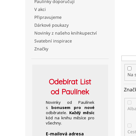
Paulínky doporučují
n
í
V akci
p
Připravujeme
r
Dárkové poukazy
o
Novinky z našeho knihkupectví
d
Svatební inspirace
u
k
Značky
t
ů
Na 
Odebírat
List
Znač
od Paulínek
Novinky od Paulínek
s
bonusem pro nové
Alb
odběratele.
Každý měsíc
kód na knihu měsíce pro
všechny.
Ces
E-mailová adresa