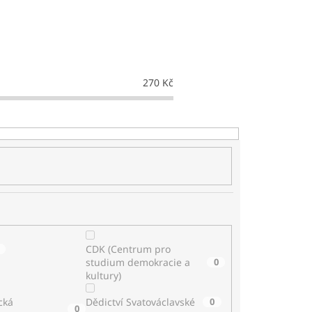
270
Kč
CDK (Centrum pro
studium demokracie a
0
kultury)
cká
Dědictví Svatováclavské
0
0