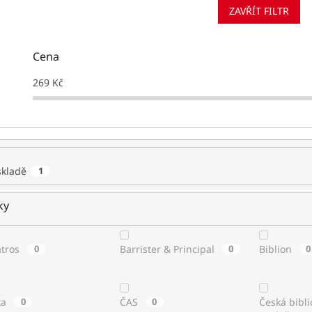
ZAVŘÍT FILTR
Cena
269
Kč
skladě
1
ky
atros
0
Barrister & Principal
0
Biblion
0
ta
0
ČAS
0
Česká bibli