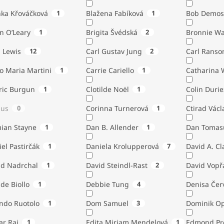
nka Křováčková
1
Blažena Fabíková
1
Bob Demos
n O’Leary
1
Brigita Švédská
2
Bronnie W
. Lewis
12
Carl Gustav Jung
2
Carl Ranso
o Maria Martini
1
Carrie Cariello
1
Catharina 
ric Burgun
1
Clotilde Noël
1
Colin Durie
lus
0
Corinna Turnerová
1
Ctirad Václ
ian Stayne
1
Dan B. Allender
1
Dan Tomas
el Pastirčák
1
Daniela Krolupperová
7
David A. Cl
id Nadrchal
1
David Steindl-Rast
2
David Vopř
de Biollo
1
Debbie Tung
4
Denisa Čer
indo Ruotolo
1
Dom Samuel
3
Dominik Op
ar Rai
1
Edita Miriam Mendelová
1
Edmond Pr