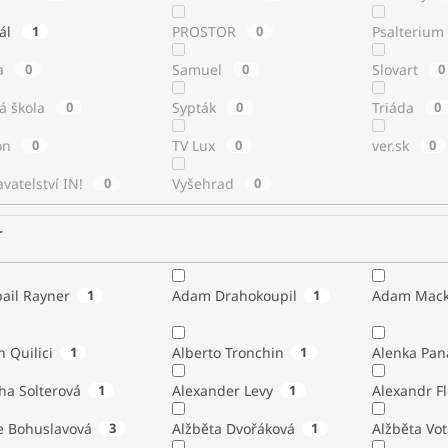
tál
1
PROSTOR
0
Psalterium
a
0
Samuel
0
Slovart
0
á škola
0
Sypták
0
Triáda
0
ton
0
TV Lux
0
ver.sk
0
vatelství IN!
0
Vyšehrad
0
r
ail Rayner
1
Adam Drahokoupil
1
Adam Mack
n Quilici
1
Alberto Tronchin
1
Alenka Pan
ha Solterová
1
Alexander Levy
1
Alexandr Fl
e Bohuslavová
3
Alžběta Dvořáková
1
Alžběta Vo