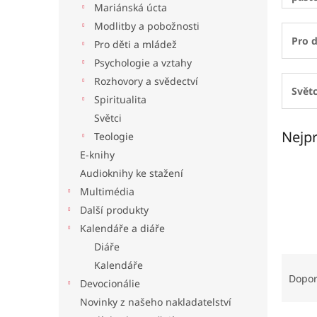
Mariánská úcta
l
Modlitby a pobožnosti
Pro d
Pro děti a mládež
Psychologie a vztahy
Rozhovory a svědectví
Světc
Spiritualita
Světci
Nejpr
Teologie
E-knihy
Audioknihy ke stažení
Multimédia
Další produkty
Kalendáře a diáře
Diáře
Ř
Kalendáře
a
Dopo
Devocionálie
z
Novinky z našeho nakladatelství
e