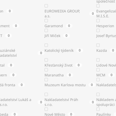
společnost
on
0
EUROMEDIA GROUP,
Evangeliza
0
a.s.
M.I.S.E.
gment
0
Garamond
0
Hesperion
ST
0
Jiří Miček
0
Josef Byrtu
tuziánské
Katolický týdeník
0
Kazda
0
0
adatelství
stal
0
Křesťanský život
0
Lidové Nov
vern
0
Maranatha
0
MCM
0
dá fronta
0
Muzeum Karlova mostu
0
Nakladatels
adatelství Lukáš a
Nakladatelství Práh
Nákladem a
0
0
s.r.o.
s.r.o.
spolupráci
beda
0
Nové Město
0
Paulínky