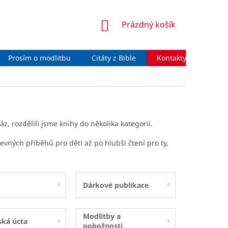
NÁKUPNÍ
Prázdný košík
KOŠÍK
Prosím o modlitbu
Citáty z Bible
Kontakty
Moje 
z, rozdělili jsme knihy do několika kategorií.
revných příběhů pro děti až po hlubší čtení pro ty,
Dárkové publikace
Modlitby a
ská úcta
pobožnosti