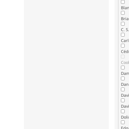
Bla
Bria
C. S
Carl
Céd
Coo
Dam
Dani
Dav
Davi
Dol
Edg