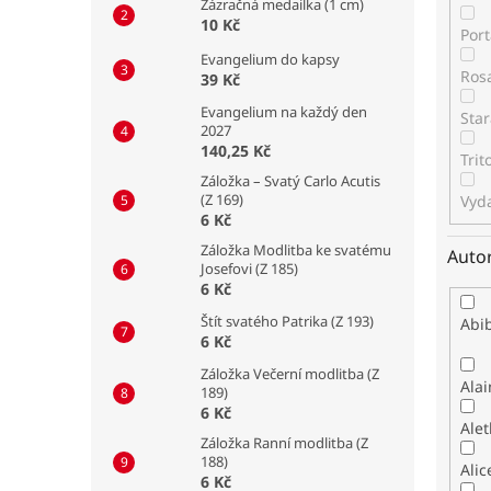
Zázračná medailka (1 cm)
10 Kč
Por
Evangelium do kapsy
Ros
39 Kč
Evangelium na každý den
Star
2027
140,25 Kč
Tri
Záložka – Svatý Carlo Acutis
(Z 169)
Vyda
6 Kč
Záložka Modlitba ke svatému
Auto
Josefovi (Z 185)
6 Kč
Štít svatého Patrika (Z 193)
Abib
6 Kč
Záložka Večerní modlitba (Z
Alai
189)
6 Kč
Alet
Záložka Ranní modlitba (Z
188)
Alic
6 Kč