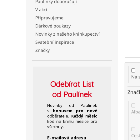
Paulínky doporučují
n
í
V akci
p
Připravujeme
r
Dárkové poukazy
o
Novinky z našeho knihkupectví
d
Svatební inspirace
u
k
Značky
t
ů
Na 
Odebírat
List
Znač
od Paulínek
Novinky od Paulínek
s
bonusem pro nové
Alb
odběratele.
Každý měsíc
kód na knihu měsíce pro
všechny.
Ces
E-mailová adresa