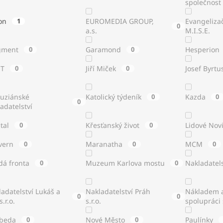
společnost
on
1
EUROMEDIA GROUP,
Evangeliza
0
a.s.
M.I.S.E.
gment
0
Garamond
0
Hesperion
ST
0
Jiří Miček
0
Josef Byrtu
tuziánské
Katolický týdeník
0
Kazda
0
0
adatelství
stal
0
Křesťanský život
0
Lidové Nov
vern
0
Maranatha
0
MCM
0
dá fronta
0
Muzeum Karlova mostu
0
Nakladatels
adatelství Lukáš a
Nakladatelství Práh
Nákladem a
0
0
s.r.o.
s.r.o.
spolupráci
beda
0
Nové Město
0
Paulínky