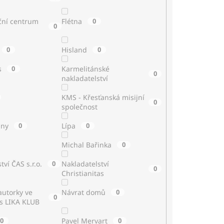
ční centrum
Flétna
0
0
0
Hisland
0
s
0
Karmelitánské
0
nakladatelství
KMS - Křesťanská misijní
0
společnost
iny
0
Lípa
0
Michal Bařinka
0
tví ČAS s.r.o.
0
Nakladatelství
0
Christianitas
utorky ve
Návrat domů
0
0
 s LIKA KLUB
0
Pavel Mervart
0