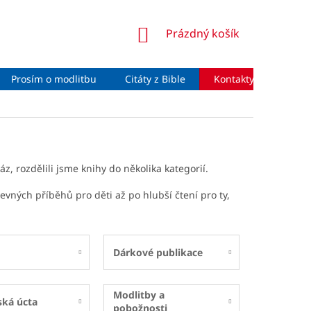
NÁKUPNÍ
Prázdný košík
KOŠÍK
Prosím o modlitbu
Citáty z Bible
Kontakty
Moje 
z, rozdělili jsme knihy do několika kategorií.
revných příběhů pro děti až po hlubší čtení pro ty,
Dárkové publikace
Modlitby a
ská úcta
pobožnosti