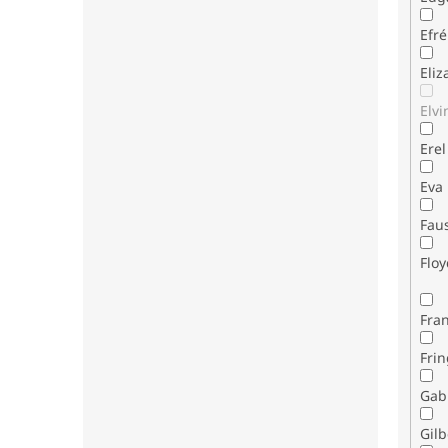
Efr
Eli
Elvi
Erel
Eva
Fau
Flo
Fran
Fri
Gab
Gilb