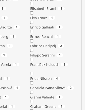
3
Élisabeth Brami
1
1
Elva Frouz
1
rigitte
1
Enrico Galbiati
1
nberg
1
Ermes Ronchi
1
tan
1
Fabrice Hadjadj
2
1
Filippo Serafini
1
 Varela
1
František Kolouch
3
el
1
Frida Nilsson
4
ossisová
1
Gabriela Ivana Vlková
2
t
1
Gianni Valente
1
orlai
1
Graham Greene
1