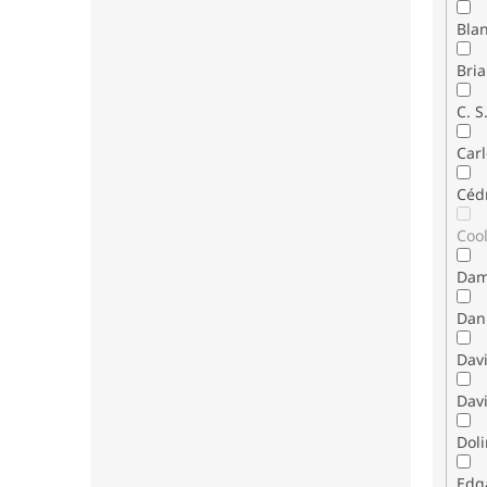
Bla
Bria
C. S
Carl
Céd
Coo
Dam
Dani
Dav
Davi
Dol
Edg