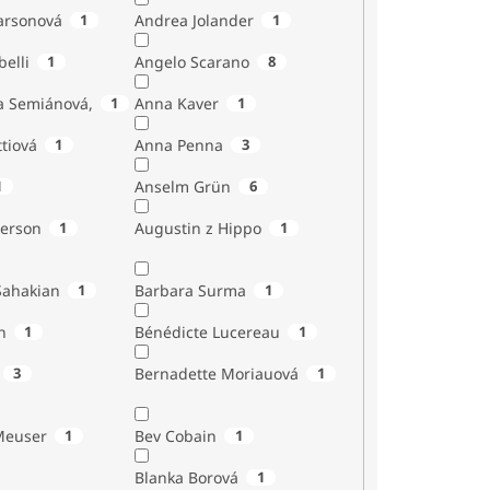
Larsonová
1
Andrea Jolander
1
Giubelli
1
Angelo Scarano
8
a Semiánová,
1
Anna Kaver
1
tiová
1
Anna Penna
3
1
Anselm Grün
6
erson
1
Augustin z Hippo
1
Sahakian
1
Barbara Surma
1
n
1
Bénédicte Lucereau
1
3
Bernadette Moriauová
1
Meuser
1
Bev Cobain
1
Blanka Borová
1