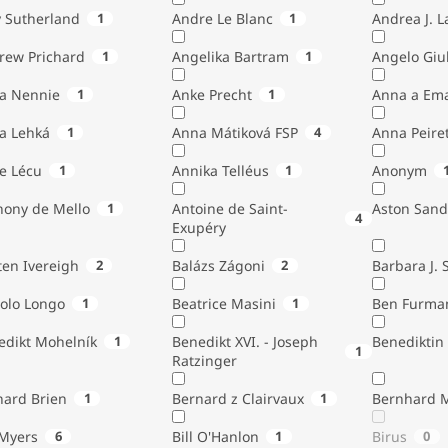
 Sutherland
1
Andre Le Blanc
1
Andrea J. 
rew Prichard
1
Angelika Bartram
1
Angelo 
ta Nennie
1
Anke Precht
1
Anna a Em
a Lehká
1
Anna Mátiková FSP
4
Anna Peiret
e Lécu
1
Annika Telléus
1
Anonym
hony de Mello
1
Antoine de Saint-
Aston Sand
4
Exupéry
Austen Ivereigh
2
Balázs Zágoni
2
Barbara J. 
tolo Longo
1
Beatrice Masini
1
Ben Furma
edikt Mohelník
1
Benedikt XVI. - Joseph
Benediktin
1
Ratzinger
nard Brien
1
Bernard z Clairvaux
1
Bernhard 
Bill Myers
6
Bill O'Hanlon
1
Birus
0