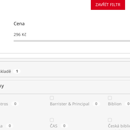
ZAVŘÍT FILTR
Cena
296
Kč
skladě
1
ky
atros
0
Barrister & Principal
0
Biblion
0
ta
0
ČAS
0
Česká bibli