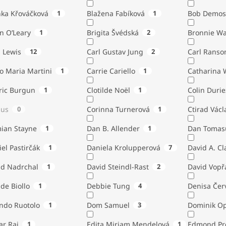
nka Křováčková
1
Blažena Fabíková
1
Bob Demos
n O’Leary
1
Brigita Švédská
2
Bronnie W
. Lewis
12
Carl Gustav Jung
2
Carl Ranso
o Maria Martini
1
Carrie Cariello
1
Catharina 
ric Burgun
1
Clotilde Noël
1
Colin Durie
lus
0
Corinna Turnerová
1
Ctirad Václ
ian Stayne
1
Dan B. Allender
1
Dan Tomas
el Pastirčák
1
Daniela Krolupperová
7
David A. Cl
id Nadrchal
1
David Steindl-Rast
2
David Vopř
de Biollo
1
Debbie Tung
4
Denisa Čer
indo Ruotolo
1
Dom Samuel
3
Dominik Op
ar Rai
1
Edita Miriam Mendelová
1
Edmond Pr