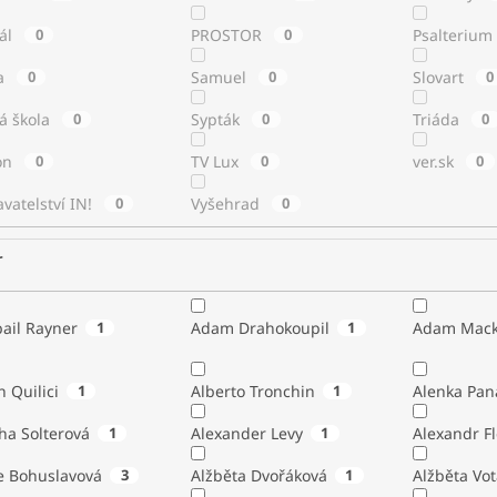
tál
0
PROSTOR
0
Psalterium
a
0
Samuel
0
Slovart
0
á škola
0
Sypták
0
Triáda
0
ton
0
TV Lux
0
ver.sk
0
vatelství IN!
0
Vyšehrad
0
r
ail Rayner
1
Adam Drahokoupil
1
Adam Mack
n Quilici
1
Alberto Tronchin
1
Alenka Pan
ha Solterová
1
Alexander Levy
1
Alexandr Fl
e Bohuslavová
3
Alžběta Dvořáková
1
Alžběta Vo