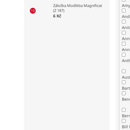
Amy
Záložka Modlitba Magnificat
(Z 187)
6 Kč
And
Ani
Ann
Ann
Ant
Bar
Ben
Ber