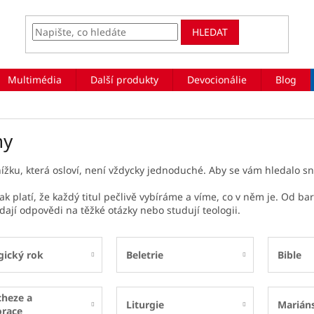
HLEDAT
Multimédia
Další produkty
Devocionálie
Blog
hy
nížku, která osloví, není vždycky jednoduché. Aby se vám hledalo sná
ak platí, že každý titul pečlivě vybíráme a víme, co v něm je. Od ba
dají odpovědi na těžké otázky nebo studují teologii.
gický rok
Beletrie
Bible
cheze a
Liturgie
Marián
orace