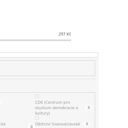
297
Kč
CDK (Centrum pro
studium demokracie a
0
kultury)
cká
Dědictví Svatováclavské
0
0