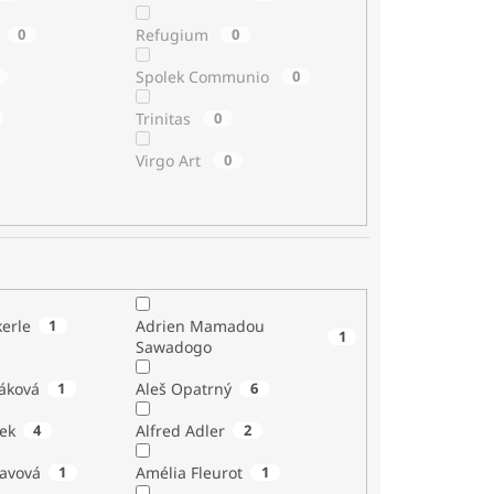
0
Refugium
0
Spolek Communio
0
Trinitas
0
Virgo Art
0
erle
1
Adrien Mamadou
1
Sawadogo
áková
1
Aleš Opatrný
6
ek
4
Alfred Adler
2
tavová
1
Amélia Fleurot
1