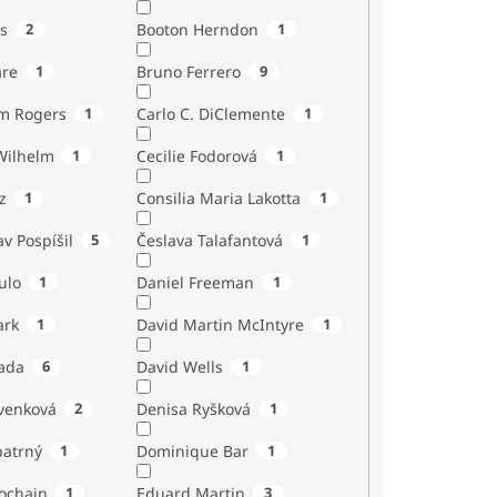
s
2
Booton Herndon
1
are
1
Bruno Ferrero
9
m Rogers
1
Carlo C. DiClemente
1
Wilhelm
1
Cecilie Fodorová
1
z
1
Consilia Maria Lakotta
1
av Pospíšil
5
Česlava Talafantová
1
ulo
1
Daniel Freeman
1
ark
1
David Martin McIntyre
1
ada
6
David Wells
1
venková
2
Denisa Ryšková
1
atrný
1
Dominique Bar
1
ochain
1
Eduard Martin
3