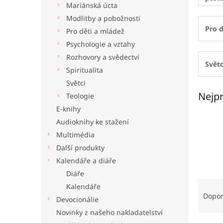
Mariánská úcta
l
Modlitby a pobožnosti
Pro d
Pro děti a mládež
Psychologie a vztahy
Rozhovory a svědectví
Světc
Spiritualita
Světci
Nejpr
Teologie
E-knihy
Audioknihy ke stažení
Multimédia
Další produkty
Kalendáře a diáře
Diáře
Ř
Kalendáře
a
Dopo
Devocionálie
z
Novinky z našeho nakladatelství
e