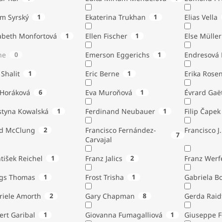
ém Syrský
1
Ekaterina Trukhan
1
Elias Vella
zabeth Monfortová
1
Ellen Fischer
1
Else Müller
ne
0
Emerson Eggerichs
1
Endresová B
 Shalit
1
Eric Berne
1
Erika Rose
 Horáková
6
Eva Muroňová
1
Évrard Gaë
styna Kowalská
1
Ferdinand Neubauer
1
Filip Čapek
yd McClung
2
Francisco Fernández-
Francisco J.
7
Carvajal
tišek Reichel
1
Franz Jalics
2
Franz Werf
ngs Thomas
1
Frost Trisha
1
Gabriela B
riele Amorth
2
Gary Chapman
8
Gerda Raid
ert Garibal
1
Giovanna Fumagalliová
1
Giuseppe F