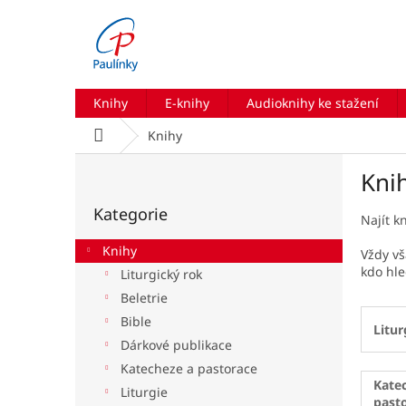
Přejít
na
obsah
Knihy
E-knihy
Audioknihy ke stažení
Domů
Knihy
P
Kni
o
Přeskočit
s
Kategorie
kategorie
t
Najít k
r
Knihy
Vždy vš
a
kdo hle
Liturgický rok
n
Beletrie
n
í
Bible
Litur
p
Dárkové publikace
a
Katecheze a pastorace
n
Kate
Liturgie
e
past