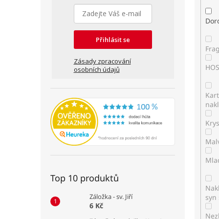
Dor
Přihlásit se
Fra
Zásady zpracování
HO
osobních údajů
Kar
nakl
Kry
Mal
Mla
Top 10 produktů
Nakl
Záložka - sv. Jiří
syn 
6 Kč
Nez