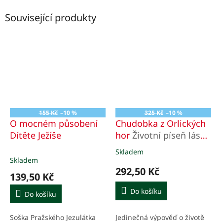
Související produkty
155 Kč
–10 %
325 Kč
–10 %
O mocném působení
Chudobka z Orlických
Dítěte Ježíše
hor
Životní píseň lásky
a oběti stigmatizované
Skladem
Průměrné
Anny Bohuslavy
Skladem
hodnocení
292,50 Kč
Tomanové
produktu
139,50 Kč
je
5,0
Do košíku
Do košíku
z
5
Jedinečná výpověď o životě
Soška Pražského Jezulátka
hvězdiček.