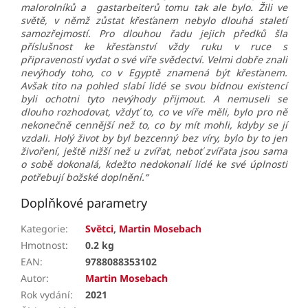
malorolníků a gastarbeiterů tomu tak ale bylo. Žili ve
světě, v němž zůstat křesťanem nebylo dlouhá staletí
samozřejmostí. Pro dlouhou řadu jejich předků šla
příslušnost ke křesťanství vždy ruku v ruce s
připraveností vydat o své víře svědectví. Velmi dobře znali
nevýhody toho, co v Egyptě znamená být křesťanem.
Avšak tito na pohled slabí lidé se svou bídnou existencí
byli ochotni tyto nevýhody přijmou­­t. A nemuseli se
dlouho rozhodovat, vždyť to, co ve víře měli, bylo pro ně
nekonečně cennější než to, co by mít mohli, kdyby se jí
vzdali. Holý život by byl bezcenný bez víry, bylo by to jen
živoření, ještě nižší než u zvířat, neboť zvířata jsou sama
o sobě dokonalá, kdežto nedokonalí lidé ke své úplnosti
potřebují božské doplnění.“
Doplňkové parametry
Kategorie
:
Světci
,
Martin Mosebach
Hmotnost
:
0.2 kg
EAN
:
9788088353102
Autor
:
Martin Mosebach
Rok vydání
:
2021