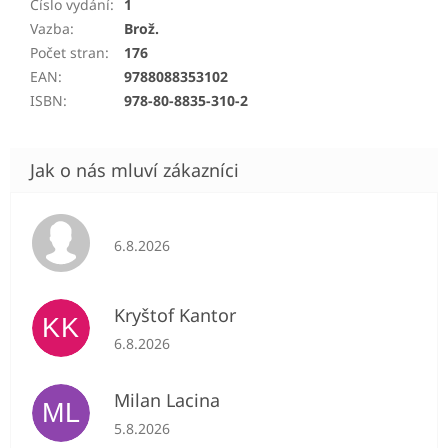
Číslo vydání
:
1
Vazba
:
Brož.
Počet stran
:
176
EAN
:
9788088353102
ISBN
:
978-80-8835-310-2
Hodnocení obchodu je 5 z 5 hvězdiček.
6.8.2026
Kryštof Kantor
KK
Hodnocení obchodu je 5 z 5 hvězdiček.
6.8.2026
Milan Lacina
ML
Hodnocení obchodu je 5 z 5 hvězdiček.
5.8.2026