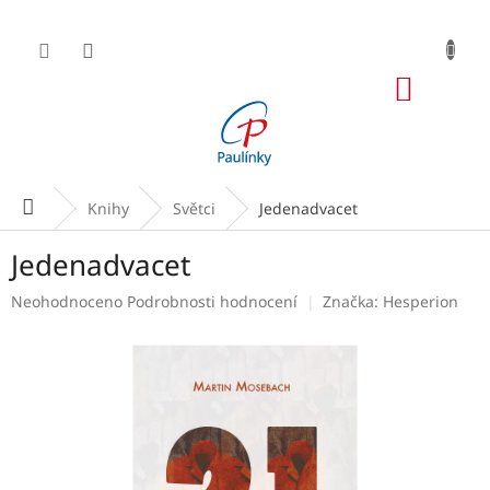
Přejít
na
obsah
NÁKUP
KOŠÍK
Domů
Knihy
Světci
Jedenadvacet
Jedenadvacet
Průměrné
Neohodnoceno
Podrobnosti hodnocení
Značka:
Hesperion
hodnocení
produktu
je
0,0
z
5
hvězdiček.