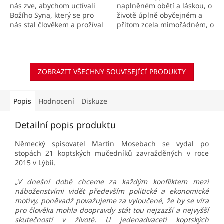
naplněném obětí a láskou, o
nás zve, abychom uctívali
životě úplně obyčejném a
Božího Syna, který se pro
přitom zcela mimořádném, o
nás stal člověkem a prožíval
životě, který může osvěcovat
i lidské dětství, a sbližuje
i naše životní cesty, často
nás se skutečným Kristem.
potemnělé...
ZOBRAZIT VŠECHNY SOUVISEJÍCÍ PRODUKTY
Popis
Hodnocení
Diskuze
Detailní popis produktu
Německý spisovatel Martin Mosebach se vydal po
stopách 21 koptských mučedníků zavražděných v roce
2015 v Lýbii.
„V dnešní době chceme za kaž­dým konfliktem mezi
náboženstvími vidět pře­de­vším politické a ekonomic­ké
motivy, poněvadž považujeme za vyloučené, že by se víra
pro člověka mohla dooprav­dy stát tou nejzazší a nejvyšší
skutečností v životě. U jedenadvaceti koptských