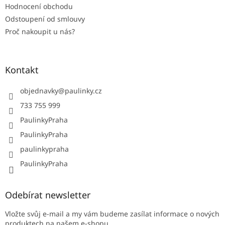
Hodnocení obchodu
Odstoupení od smlouvy
Proč nakoupit u nás?
Kontakt
objednavky
@
paulinky.cz
733 755 999
PaulinkyPraha
PaulinkyPraha
paulinkypraha
PaulinkyPraha
Odebírat newsletter
Vložte svůj e-mail a my vám budeme zasílat informace o nových
produktech na našem e-shopu.