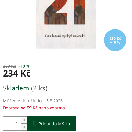
260 Kč
–10 %
260 Kč
–10 %
234 Kč
Měrná
Skladem
(2 ks)
cena:
Můžeme doručit do:
13.8.2026
Doprava od 59 Kč nebo zdarma
Přidat do košíku