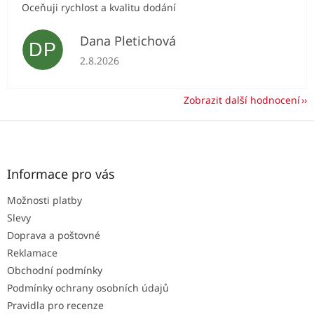
Oceňuji rychlost a kvalitu dodání
Dana Pletichová
DP
Hodnocení obchodu je 5 z 5 hvězdiček.
2.8.2026
Zobrazit další hodnocení
Z
á
p
a
Informace pro vás
t
Možnosti platby
í
Slevy
Doprava a poštovné
Reklamace
Obchodní podmínky
Podmínky ochrany osobních údajů
Pravidla pro recenze