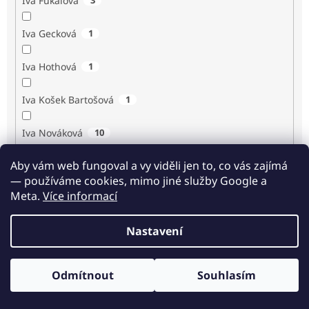
Iva Fukalová
Iva Gecková
1
Iva Hothová
1
Iva Košek Bartošová
1
Iva Nováková
10
Aby vám web fungoval a vy viděli jen to, co vás zajímá
Iva Procházková
1
— používáme cookies, mimo jiné služby Google a
Meta.
Více informací
Ivan Renč
1
Nastavení
Ivan Steiger
1
Ivana Karásková
1
Odmítnout
Souhlasím
Odběr novinek
Jack Frost
1