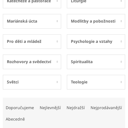
Katecheze a pastorace
Liturgie
Mariánská úcta
Modlitby a pobožnosti
Pro děti a mládež
Psychologie a vztahy
Rozhovory a svědectví
Spiritualita
Světci
Teologie
Ř
a
Doporučujeme
Nejlevnější
Nejdražší
Nejprodávanější
z
e
Abecedně
n