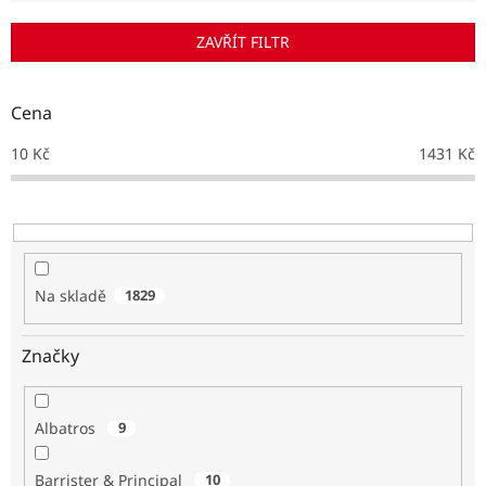
í
p
ZAVŘÍT FILTR
r
o
d
Cena
u
k
10
Kč
1431
Kč
t
ů
Na skladě
1829
Značky
Albatros
9
Barrister & Principal
10