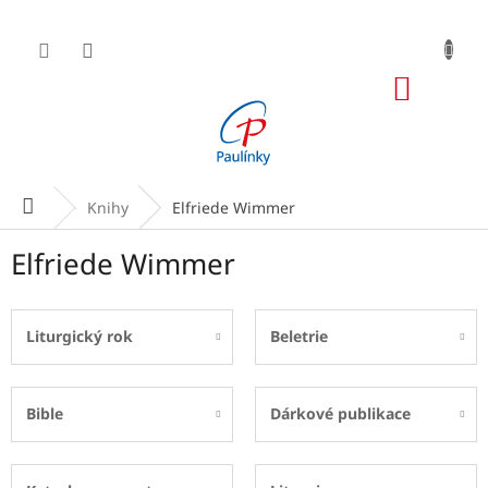
Přejít
na
obsah
NÁKUP
KOŠÍK
Domů
Knihy
Elfriede Wimmer
Elfriede Wimmer
Liturgický rok
Beletrie
Bible
Dárkové publikace