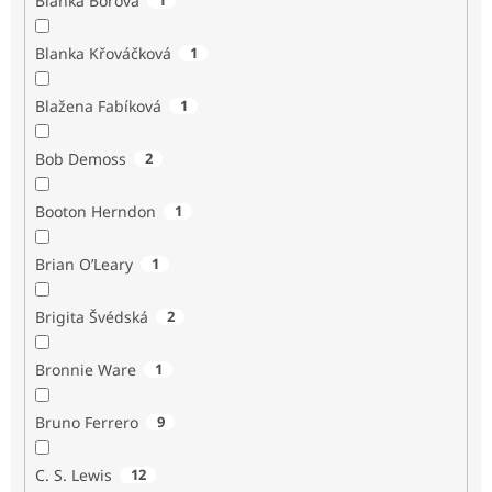
Blanka Borová
Blanka Křováčková
1
Blažena Fabíková
1
Bob Demoss
2
Booton Herndon
1
Brian O’Leary
1
Brigita Švédská
2
Bronnie Ware
1
Bruno Ferrero
9
C. S. Lewis
12