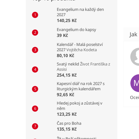
Evangelium na každý den
2027
140,25 Kč
Evangelium do kapsy
39 Kč
Kalendář - Malá poselství
2027
Vojtěcha Kodeta
80,10 Kč
Svatý neklid
Život Františka z
Assisi
254,15 Kč
Kapesní diář na rok 2027 s
liturgickým kalendářem
92,65 Kč
Oceň
Hledej pokoj a zůstávej v
něm
123,25 Kč
Čas pro Boha
135,15 Kč
Žít v Boží přítomnosti