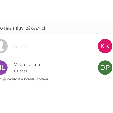
KK
Hodnocení obchodu je 5 z 5 hvězdiček.
6.8.2026
Milan Lacina
ML
DP
Hodnocení obchodu je 5 z 5 hvězdiček.
5.8.2026
uji rychlost a kvalitu dodání