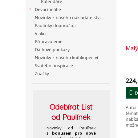
Kalendáře
Devocionálie
Novinky z našeho nakladatelství
Paulínky doporučují
V akci
Připravujeme
Malý
Dárkové poukazy
Novinky z našeho knihkupectví
Svatební inspirace
Značky
224,
D
Odebírat
List
Autor
témat
od Paulínek
nabízí
možno
Novinky od Paulínek
jeho v
s
bonusem pro nové
světa.