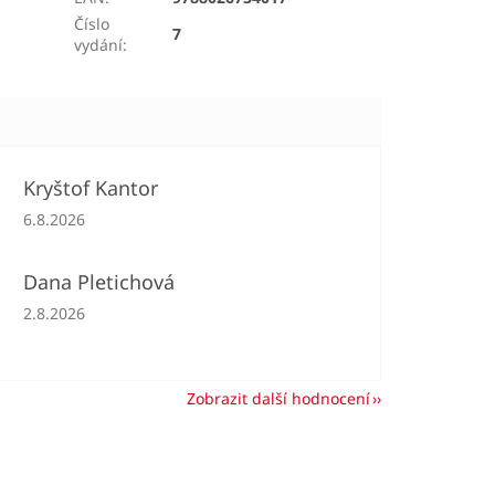
Číslo
7
vydání
:
Kryštof Kantor
Hodnocení obchodu je 5 z 5 hvězdiček.
6.8.2026
Dana Pletichová
Hodnocení obchodu je 5 z 5 hvězdiček.
2.8.2026
Zobrazit další hodnocení