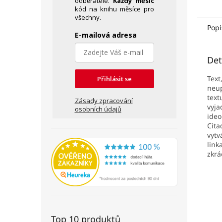
odběratele.
Každý měsíc
kód na knihu měsíce pro
všechny.
Popi
E-mailová adresa
Det
Text
Přihlásit se
neup
text
Zásady zpracování
vyja
osobních údajů
ideo
Cita
vytv
link
zkrá
Top 10 produktů