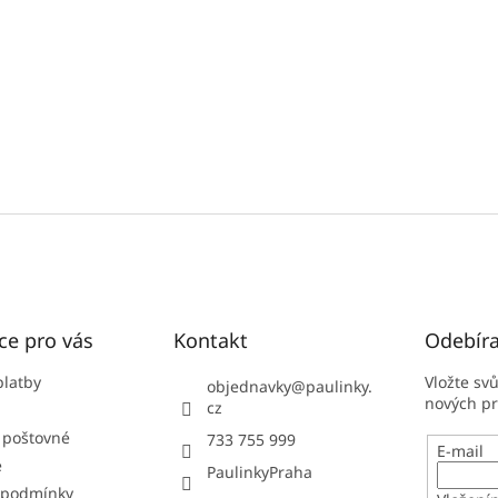
ce pro vás
Kontakt
Odebíra
platby
Vložte sv
objednavky
@
paulinky.
nových p
cz
 poštovné
733 755 999
E-mail
e
PaulinkyPraha
 podmínky