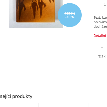
499 Kč
–10 %
Text, kt
polovin
docháze
Detailní
TISK
sející produkty