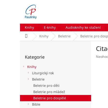
Přejít
na
obsah
Knihy
E-knihy
Audioknihy ke stažení
Domů
Knihy
Beletrie
Beletrie pro dos
P
Cita
o
Přeskočit
s
Kategorie
Průmě
Neoho
kategorie
t
hodnoc
r
produk
Knihy
a
je
Liturgický rok
n
0,0
Beletrie
z
n
5
í
Beletrie pro děti
hvězdič
p
Beletrie pro mládež
a
Beletrie pro dospělé
n
Bible
e