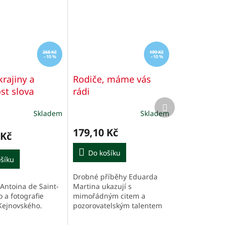
268 Kč
199 Kč
–10 %
–10 %
krajiny a
Rodiče, máme vás
t slova
rádi
Další
produkt
Skladem
Skladem
179,10 Kč
 Kč
Do košíku
šíku
Drobné příběhy Eduarda
Antoina de Saint-
Martina ukazují s
 a fotografie
mimořádným citem a
Kejnovského.
pozorovatelským talentem
na sílu rodičovské lásky a
odvahu předávat dar života