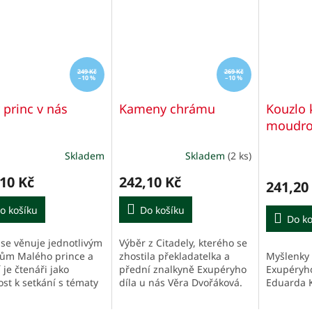
249 Kč
269 Kč
–10 %
–10 %
 princ v nás
Kameny chrámu
Kouzlo 
moudros
Skladem
Skladem
(2 ks)
10 Kč
242,10 Kč
241,20
o košíku
Do košíku
Do ko
 se věnuje jednotlivým
Výběr z Citadely, kterého se
Myšlenky 
ům Malého prince a
zhostila překladatelka a
Exupéryho
 je čtenáři jako
přední znalkyně Exupéryho
Eduarda 
st k setkání s tématy
díla u nás Věra Dvořáková.
lastního vnitřního