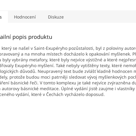
s
Hodnocení
Diskuze
ailní popis produktu
, který se našel v Saint-Exupéryho pozůstalosti, byl z poloviny auto
ravovaný a na mnoha místech docházelo k opakování myšlenek. Př
u byly vybrány metafory, které byly nejvíce výstižné a které nejpřesn
dřovaly Exupéryho myšlení. Také nebyly vytištěny texty, které nemohl
logických důvodů. Neupravený text bude zvlášť kladně hodnocen m
dely, protože budou moci patrněji sledovat vývoj myšlenkových po
áření básnické řeči. V tomto komplexu je také nejvíce zvýrazněna 
a autorovy básnické meditace. Úplné vydání jistě zaujme i vlastníky
ceného vydání, které v Čechách vycházelo doposud.