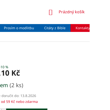
NÁKUPNÍ
Prázdný košík
KOŠÍK
Prosím o modlitbu
Citáty z Bible
Kontakty
Moje 
–10 %
,10 Kč
dem
(2 ks)
doručit do:
13.8.2026
 od 59 Kč nebo zdarma