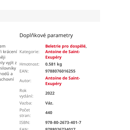
dál.
Doplňkové parametry
rem
Beletrie pro dospělé
,
i krácení
Kategorie
:
Antoine de Saint-
ěji
Exupéry
y vyjít z
Hmotnost
:
0.581 kg
ilovníky
EAN
:
9788076016255
chodů a
Antoine de Saint-
duchovní
Autor
:
Exupéry
Rok
2022
vydání
:
Vazba
:
Váz.
Počet
440
stran
:
ISBN
:
978-80-2673-401-7
EAN
:
9788026734017