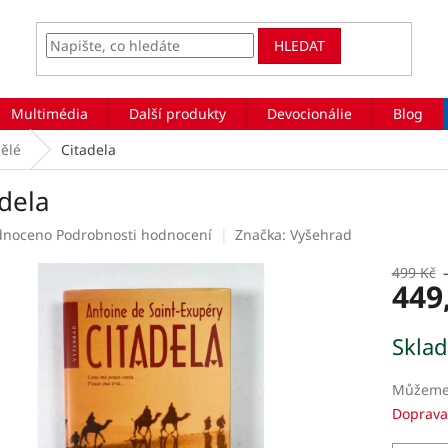
HLEDAT
Multimédia
Další produkty
Devocionálie
Blog
pělé
Citadela
dela
rné
dnoceno
Podrobnosti hodnocení
Značka:
Vyšehrad
ení
tu
499 Kč
449
Měrná
Skla
cena:
ek.
Můžeme 
Doprava