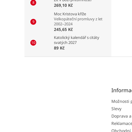
269,10 Kč
Moc Kristova kříže
Velkopáteční promluvy z let
2002–2024
245,65 Kč
Katolický kalendář s citáty
svatých 2027
89 Kč
Z
á
p
a
t
Informa
í
Možnosti 
Slevy
Doprava a
Reklamac
Obchodní