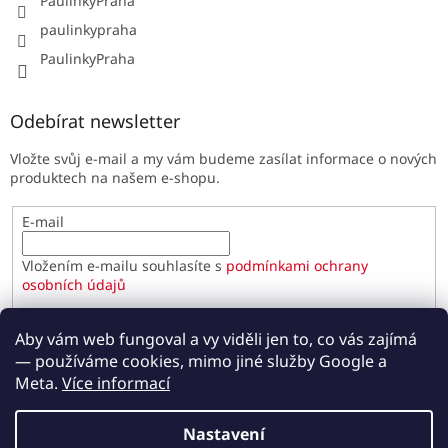
PaulinkyPraha
paulinkypraha
PaulinkyPraha
Odebírat newsletter
Vložte svůj e-mail a my vám budeme zasílat informace o nových
produktech na našem e-shopu.
E-mail
Vložením e-mailu souhlasíte s
podmínkami ochrany
osobních údajů
PŘIHLÁSIT SE
Aby vám web fungoval a vy viděli jen to, co vás zajímá
— používáme cookies, mimo jiné služby Google a
Meta.
Více informací
Vytvořil Shoptet
Nastavení