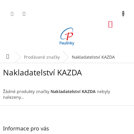
Přejít
na
obsah
NÁKUP
KOŠÍK
Domů
Prodávané značky
Nakladatelství KAZDA
Nakladatelství KAZDA
Žádné produkty značky
Nakladatelství KAZDA
nebyly
nalezeny...
Z
á
p
a
Informace pro vás