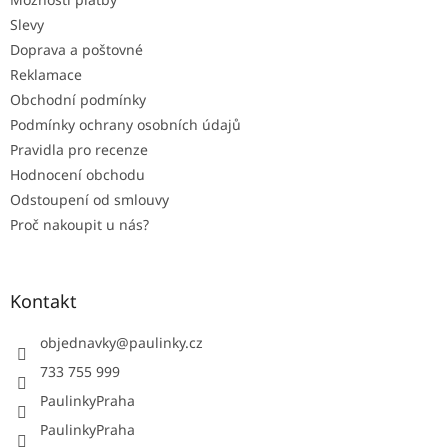
í
Slevy
Doprava a poštovné
Reklamace
Obchodní podmínky
Podmínky ochrany osobních údajů
Pravidla pro recenze
Hodnocení obchodu
Odstoupení od smlouvy
Proč nakoupit u nás?
Kontakt
objednavky
@
paulinky.cz
733 755 999
PaulinkyPraha
PaulinkyPraha