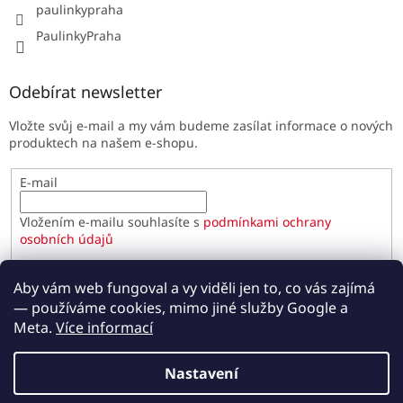
paulinkypraha
PaulinkyPraha
Odebírat newsletter
Vložte svůj e-mail a my vám budeme zasílat informace o nových
produktech na našem e-shopu.
E-mail
Vložením e-mailu souhlasíte s
podmínkami ochrany
osobních údajů
PŘIHLÁSIT SE
Aby vám web fungoval a vy viděli jen to, co vás zajímá
— používáme cookies, mimo jiné služby Google a
Meta.
Více informací
Vytvořil Shoptet
Nastavení