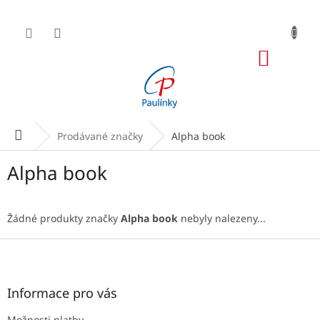
Přejít
na
obsah
NÁKUP
KOŠÍK
Domů
Prodávané značky
Alpha book
Alpha book
Žádné produkty značky
Alpha book
nebyly nalezeny...
Z
á
p
a
Informace pro vás
t
Možnosti platby