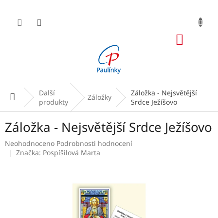
Přejít
na
obsah
NÁKUP
KOŠÍK
Další
Záložka - Nejsvětější
Domů
Záložky
produkty
Srdce Ježíšovo
Záložka - Nejsvětější Srdce Ježíšovo
Průměrné
Neohodnoceno
Podrobnosti hodnocení
hodnocení
Značka:
Pospíšilová Marta
produktu
je
0,0
z
5
hvězdiček.