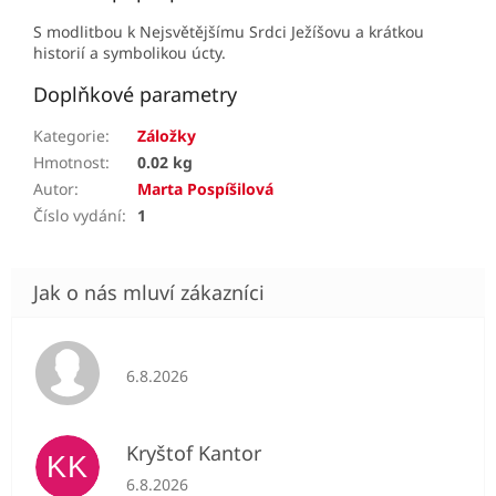
S modlitbou k Nejsvětějšímu Srdci Ježíšovu a krátkou
historií a symbolikou úcty.
Doplňkové parametry
Kategorie
:
Záložky
Hmotnost
:
0.02 kg
Autor
:
Marta Pospíšilová
Číslo vydání
:
1
Hodnocení obchodu je 5 z 5 hvězdiček.
6.8.2026
Kryštof Kantor
KK
Hodnocení obchodu je 5 z 5 hvězdiček.
6.8.2026