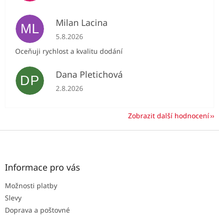
Milan Lacina
ML
Hodnocení obchodu je 5 z 5 hvězdiček.
5.8.2026
Oceňuji rychlost a kvalitu dodání
Dana Pletichová
DP
Hodnocení obchodu je 5 z 5 hvězdiček.
2.8.2026
Zobrazit další hodnocení
Z
á
p
a
Informace pro vás
t
Možnosti platby
í
Slevy
Doprava a poštovné