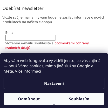
Odebírat newsletter
Vložte svůj e-mail a my vám budeme zasílat informace o nových
produktech na našem e-shopu.
E-mail
Vložením e-mailu souhlasíte s
podmínkami ochrany
osobních údajů
PŘIHLÁSIT SE
Aby vám web fungoval a vy viděli jen to, co vás zajímá
— používáme cookies, mimo jiné služby Google a
Meta.
Více informací
Vytvořil Shoptet
Nastavení
Copyright 2026
Paulínky.cz
. Všechna práva vyhrazena.
Odmítnout
Souhlasím
Upravit nastavení cookies
Odběr novinek