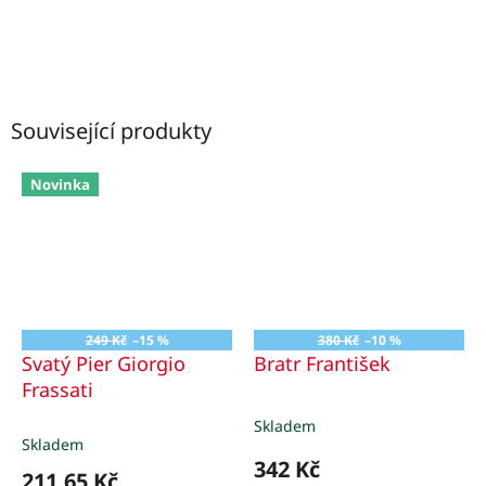
Související produkty
Novinka
249 Kč
–15 %
380 Kč
–10 %
Svatý Pier Giorgio
Bratr František
Frassati
Skladem
Průměrné
Skladem
hodnocení
342 Kč
produktu
211,65 Kč