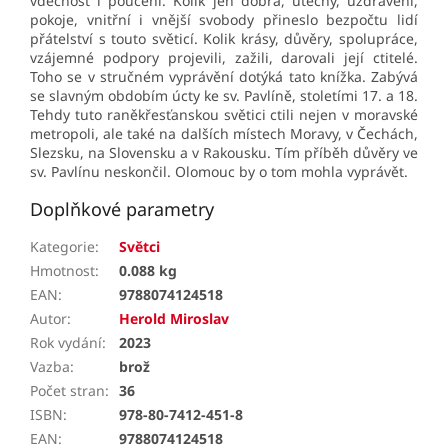
vděčnost i poučení. Kolik jen dobra, útěchy, uzdravení,
pokoje, vnitřní i vnější svobody přineslo bezpočtu lidí
přátelství s touto světicí. Kolik krásy, důvěry, spolupráce,
vzájemné podpory projevili, zažili, darovali její ctitelé.
Toho se v stručném vyprávění dotýká tato knížka
. Zabývá
se slavným obdobím úcty ke sv. Pavlíně, stoletími 17. a 18.
Tehdy tuto raněkřesťanskou světici ctili nejen v moravské
metropoli, ale také na dalších místech Moravy, v Čechách,
Slezsku, na Slovensku a v Rakousku. Tím příběh důvěry ve
sv. Pavlínu neskončil. Olomouc by o tom mohla vyprávět.
Doplňkové parametry
Kategorie
:
Světci
Hmotnost
:
0.088 kg
EAN
:
9788074124518
Autor
:
Herold Miroslav
Rok vydání
:
2023
Vazba
:
brož
Počet stran
:
36
ISBN
:
978-80-7412-451-8
EAN
:
9788074124518