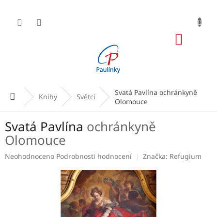
Přejít
na
obsah
NÁKUP
KOŠÍK
Svatá Pavlína
ochránkyně
Domů
Knihy
Světci
Olomouce
Svatá Pavlína
ochránkyně
Olomouce
Průměrné
Neohodnoceno
Podrobnosti hodnocení
Značka:
Refugium
hodnocení
produktu
je
0,0
z
5