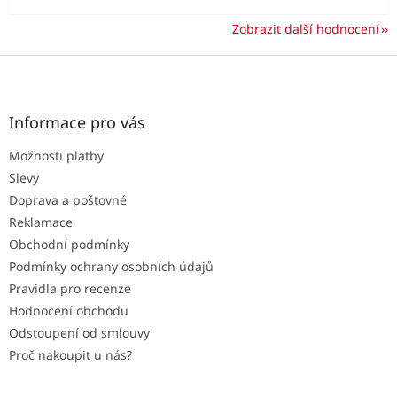
Zobrazit další hodnocení
Z
á
p
a
Informace pro vás
t
Možnosti platby
í
Slevy
Doprava a poštovné
Reklamace
Obchodní podmínky
Podmínky ochrany osobních údajů
Pravidla pro recenze
Hodnocení obchodu
Odstoupení od smlouvy
Proč nakoupit u nás?