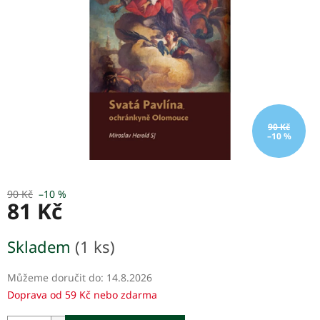
hvězdiček.
90 Kč
–10 %
90 Kč
–10 %
81 Kč
Měrná
Skladem
(1 ks)
cena:
Můžeme doručit do:
14.8.2026
Doprava od 59 Kč nebo zdarma