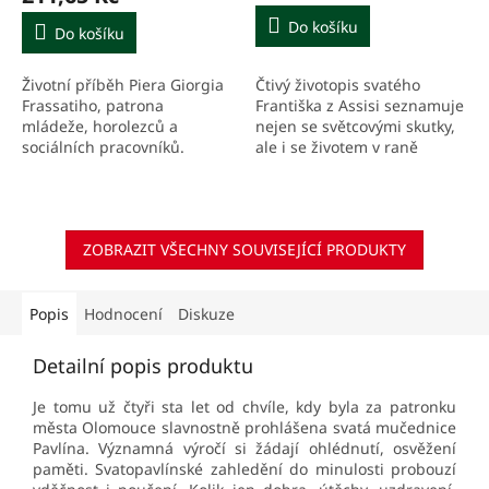
je
5,0
Do košíku
Do košíku
z
5
Čtivý životopis svatého
Životní příběh Piera Giorgia
hvězdiček.
Františka z Assisi seznamuje
Frassatiho, patrona
nejen se světcovými skutky,
mládeže, horolezců a
ale i se životem v raně
sociálních pracovníků.
středověké Itálii.
ZOBRAZIT VŠECHNY SOUVISEJÍCÍ PRODUKTY
Popis
Hodnocení
Diskuze
Detailní popis produktu
Je tomu už čtyři sta let od chvíle, kdy byla za patronku
města Olomouce slavnostně prohlášena svatá mučednice
Pavlína. Významná výročí si žádají ohlédnutí, osvěžení
paměti. Svatopavlínské zahledění do minulosti probouzí