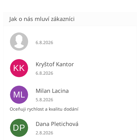
Hodnocení obchodu je 5 z 5 hvězdiček.
6.8.2026
Kryštof Kantor
KK
Hodnocení obchodu je 5 z 5 hvězdiček.
6.8.2026
Milan Lacina
ML
Hodnocení obchodu je 5 z 5 hvězdiček.
5.8.2026
Oceňuji rychlost a kvalitu dodání
Dana Pletichová
DP
Hodnocení obchodu je 5 z 5 hvězdiček.
2.8.2026