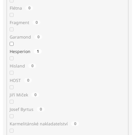
Flétna
0
Fragment
0
Garamond
0
Hesperion
1
Hisland
0
HOST
0
Jiří Miček
0
Josef Byrtus
0
Karmelitánské nakladatelství
0