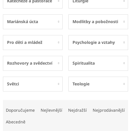
Katecheze a pastorace
Liturgie
Mariánská úcta
Modlitby a pobožnosti
Pro děti a mládež
Psychologie a vztahy
Rozhovory a svědectví
Spiritualita
Světci
Teologie
Ř
a
Doporučujeme
Nejlevnější
Nejdražší
Nejprodávanější
z
e
Abecedně
n