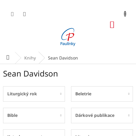
Přejít
na
obsah
NÁKUP
KOŠÍK
Domů
Knihy
Sean Davidson
Sean Davidson
Liturgický rok
Beletrie
Bible
Dárkové publikace