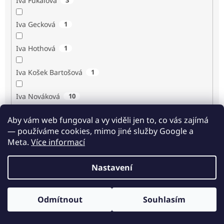
Iva Fukalová
Iva Gecková
1
Iva Hothová
1
Iva Košek Bartošová
1
Iva Nováková
10
Aby vám web fungoval a vy viděli jen to, co vás zajímá
Iva Procházková
1
— používáme cookies, mimo jiné služby Google a
Meta.
Více informací
Ivan Renč
1
Nastavení
Ivan Steiger
1
Ivana Karásková
1
Odmítnout
Souhlasím
Odběr novinek
Jack Frost
1