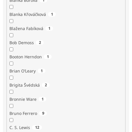
Blanka Borová
Blanka Křováčková
1
Blažena Fabíková
1
Bob Demoss
2
Booton Herndon
1
Brian O’Leary
1
Brigita Švédská
2
Bronnie Ware
1
Bruno Ferrero
9
C. S. Lewis
12