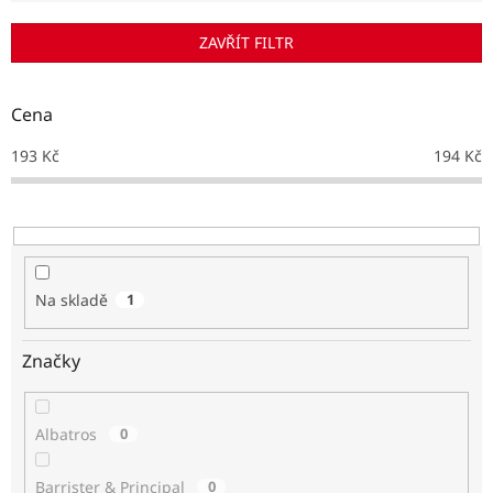
í
p
ZAVŘÍT FILTR
r
o
d
Cena
u
k
193
Kč
194
Kč
t
ů
Na skladě
1
Značky
Albatros
0
Barrister & Principal
0