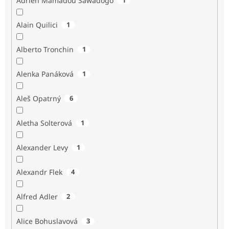
Adrien Mamadou Sawadogo
Alain Quilici
1
Alberto Tronchin
1
Alenka Panáková
1
Aleš Opatrný
6
Aletha Solterová
1
Alexander Levy
1
Alexandr Flek
4
Alfred Adler
2
Alice Bohuslavová
3