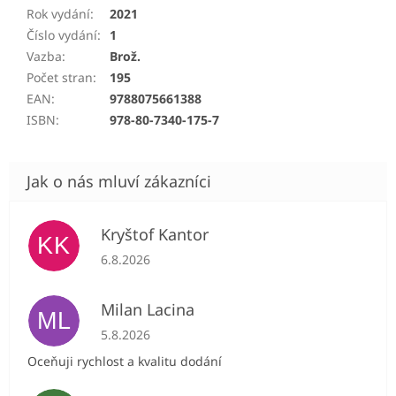
Rok vydání
:
2021
Číslo vydání
:
1
Vazba
:
Brož.
Počet stran
:
195
EAN
:
9788075661388
ISBN
:
978-80-7340-175-7
Kryštof Kantor
KK
Hodnocení obchodu je 5 z 5 hvězdiček.
6.8.2026
Milan Lacina
ML
Hodnocení obchodu je 5 z 5 hvězdiček.
5.8.2026
Oceňuji rychlost a kvalitu dodání