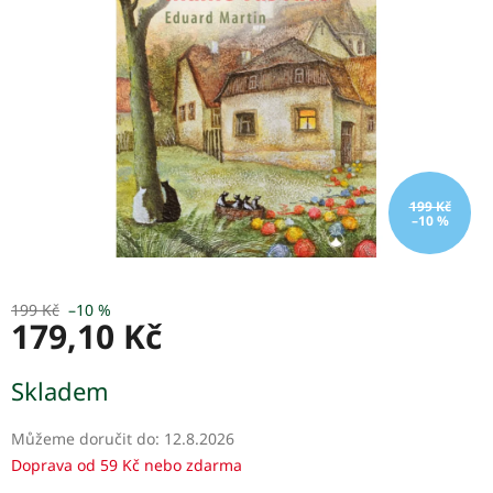
199 Kč
–10 %
199 Kč
–10 %
179,10 Kč
Měrná
Skladem
cena:
Můžeme doručit do:
12.8.2026
Doprava od 59 Kč nebo zdarma