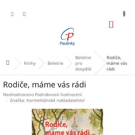
Přejít
na
obsah
NÁKUP
KOŠÍK
Beletrie
Rodiče,
Domů
Knihy
Beletrie
pro
máme vás
dospělé
rádi
Rodiče, máme vás rádi
Průměrné
Neohodnoceno
Podrobnosti hodnocení
hodnocení
Značka:
Karmelitánské nakladatelství
produktu
je
0,0
z
5
hvězdiček.