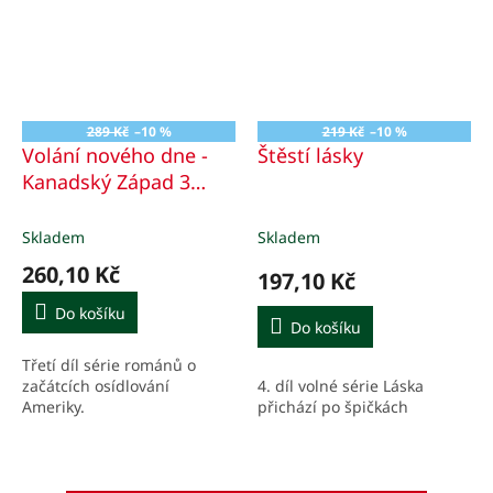
289 Kč
–10 %
219 Kč
–10 %
Volání nového dne -
Štěstí lásky
Kanadský Západ 3
Zažili spolu už hodně.
Čekají je však další
Skladem
Skladem
výzvy
260,10 Kč
197,10 Kč
Do košíku
Do košíku
Třetí díl série románů o
4. díl volné série Láska
začátcích osídlování
přichází po špičkách
Ameriky.