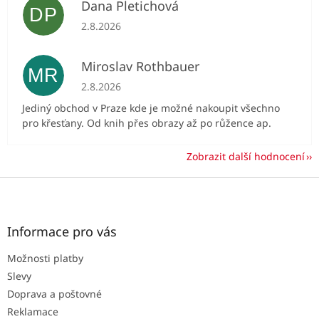
Dana Pletichová
DP
Hodnocení obchodu je 5 z 5 hvězdiček.
2.8.2026
Miroslav Rothbauer
MR
Hodnocení obchodu je 5 z 5 hvězdiček.
2.8.2026
Jediný obchod v Praze kde je možné nakoupit všechno
pro křesťany. Od knih přes obrazy až po růžence ap.
Zobrazit další hodnocení
Z
á
p
a
Informace pro vás
t
Možnosti platby
í
Slevy
Doprava a poštovné
Reklamace