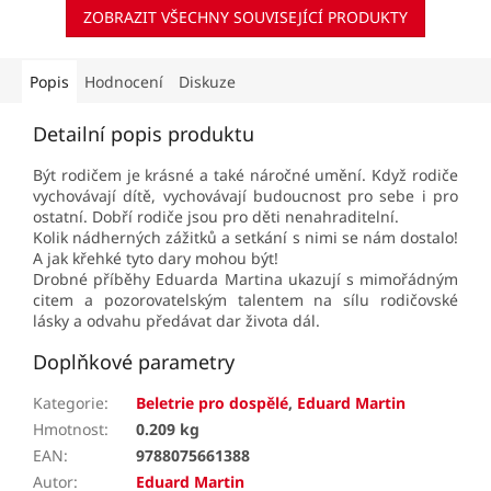
ZOBRAZIT VŠECHNY SOUVISEJÍCÍ PRODUKTY
Popis
Hodnocení
Diskuze
Detailní popis produktu
Být rodičem je krásné a také náročné umění. Když rodiče
vychovávají dítě, vychovávají budoucnost pro sebe i pro
ostatní. Dobří rodiče jsou pro děti nenahraditelní.
Kolik nádherných zážitků a setkání s nimi se nám dostalo!
A jak křehké tyto dary mohou být!
Drobné příběhy Eduarda Martina ukazují s mimořádným
citem a pozorovatelským talentem na sílu rodičovské
lásky a odvahu předávat dar života dál.
Doplňkové parametry
Kategorie
:
Beletrie pro dospělé
,
Eduard Martin
Hmotnost
:
0.209 kg
EAN
:
9788075661388
Autor
:
Eduard Martin