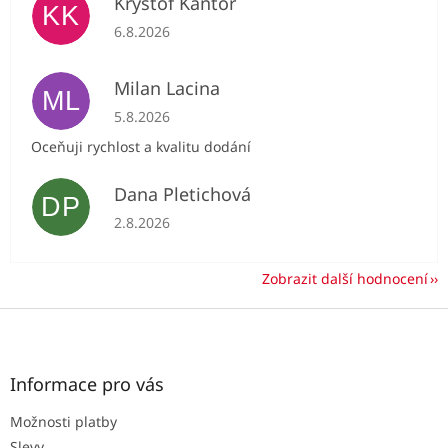
Kryštof Kantor
KK
Hodnocení obchodu je 5 z 5 hvězdiček.
6.8.2026
Milan Lacina
ML
Hodnocení obchodu je 5 z 5 hvězdiček.
5.8.2026
Oceňuji rychlost a kvalitu dodání
Dana Pletichová
DP
Hodnocení obchodu je 5 z 5 hvězdiček.
2.8.2026
Zobrazit další hodnocení
Z
á
p
a
Informace pro vás
t
Možnosti platby
í
Slevy