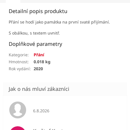
Detailní popis produktu
Přání se hodí jako památka na první svaté přijímání.
S obálkou, s textem uvnitř.
Doplňkové parametry
Kategorie
:
Přání
Hmotnost
:
0.018 kg
Rok vydání
:
2020
Hodnocení obchodu je 5 z 5 hvězdiček.
6.8.2026