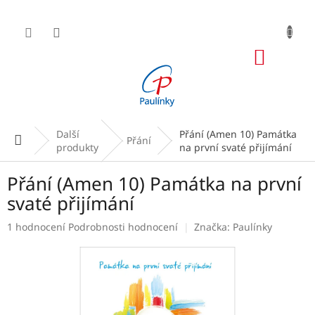
Přejít
na
obsah
NÁKUP
KOŠÍK
Další
Přání (Amen 10) Památka
Domů
Přání
produkty
na první svaté přijímání
Přání (Amen 10) Památka na první
svaté přijímání
Průměrné
1 hodnocení
Podrobnosti hodnocení
Značka:
Paulínky
hodnocení
produktu
je
5,0
z
5