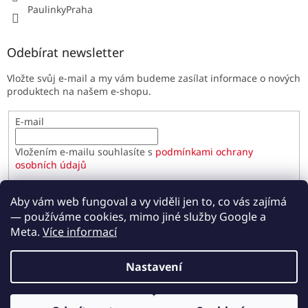
PaulinkyPraha
Odebírat newsletter
Vložte svůj e-mail a my vám budeme zasílat informace o nových
produktech na našem e-shopu.
E-mail
Vložením e-mailu souhlasíte s
podmínkami ochrany
osobních údajů
PŘIHLÁSIT SE
Aby vám web fungoval a vy viděli jen to, co vás zajímá
— používáme cookies, mimo jiné služby Google a
Meta.
Více informací
Vytvořil Shoptet
Nastavení
Copyright 2026
Paulínky.cz
. Všechna práva vyhrazena.