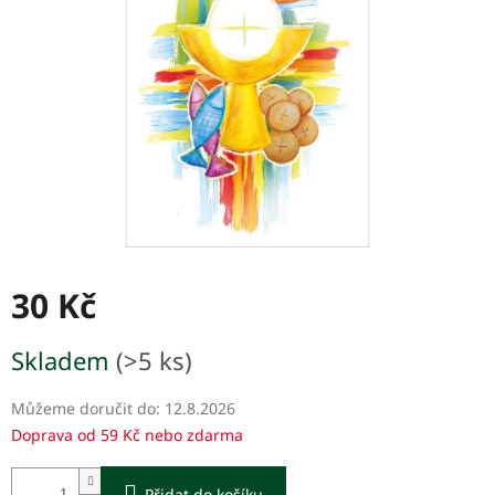
hvězdiček.
30 Kč
Měrná
Skladem
(>5 ks)
cena:
Můžeme doručit do:
12.8.2026
Doprava od 59 Kč nebo zdarma
Přidat do košíku