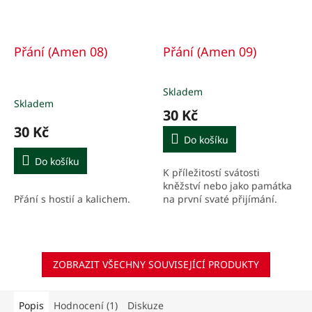
Přání (Amen 08)
Přání (Amen 09)
Skladem
Průměrné
Skladem
hodnocení
30 Kč
produktu
30 Kč
je
Do košíku
5,0
z
Do košíku
K příležitostí svátosti
5
kněžství nebo jako památka
hvězdiček.
Přání s hostií a kalichem.
na první svaté přijímání.
ZOBRAZIT VŠECHNY SOUVISEJÍCÍ PRODUKTY
Popis
Hodnocení (1)
Diskuze