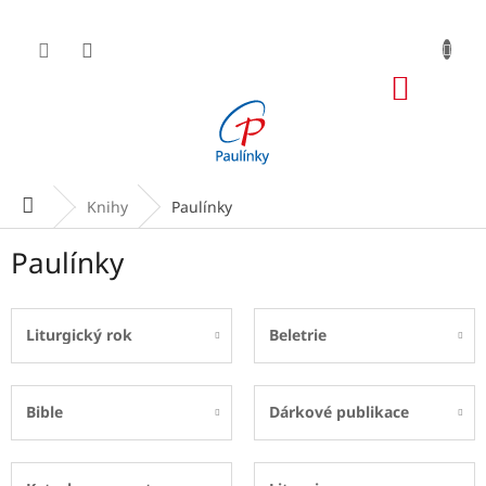
Přejít
na
obsah
NÁKUP
KOŠÍK
Domů
Knihy
Paulínky
Paulínky
Liturgický rok
Beletrie
Bible
Dárkové publikace