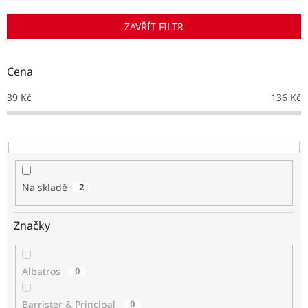
í
p
ZAVŘÍT FILTR
r
o
d
Cena
u
k
39
Kč
136
Kč
t
ů
Na skladě
2
Značky
Albatros
0
Barrister & Principal
0