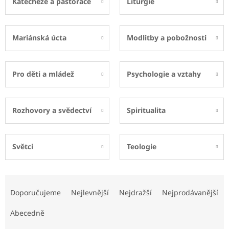
Katecheze a pastorace
Liturgie
Mariánská úcta
Modlitby a pobožnosti
Pro děti a mládež
Psychologie a vztahy
Rozhovory a svědectví
Spiritualita
Světci
Teologie
Ř
a
Doporučujeme
Nejlevnější
Nejdražší
Nejprodávanější
z
e
Abecedně
n