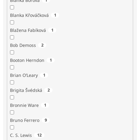
Blanka Borová
Blanka Křováčková
1
Blažena Fabíková
1
Bob Demoss
2
Booton Herndon
1
Brian O’Leary
1
Brigita Švédská
2
Bronnie Ware
1
Bruno Ferrero
9
C. S. Lewis
12