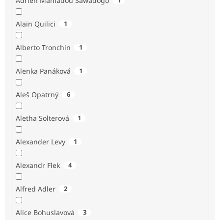
Adrien Mamadou Sawadogo
Alain Quilici
1
Alberto Tronchin
1
Alenka Panáková
1
Aleš Opatrný
6
Aletha Solterová
1
Alexander Levy
1
Alexandr Flek
4
Alfred Adler
2
Alice Bohuslavová
3