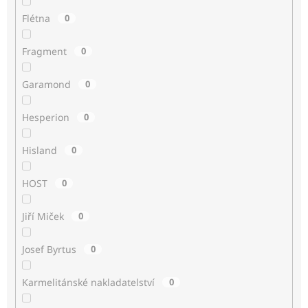
Flétna
0
Fragment
0
Garamond
0
Hesperion
0
Hisland
0
HOST
0
Jiří Miček
0
Josef Byrtus
0
Karmelitánské nakladatelství
0