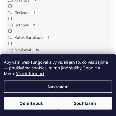
Iva Fukalová
Iva Gecková
1
Iva Hothová
1
Iva Košek Bartošová
1
Iva Nováková
10
Aby vám web fungoval a vy viděli jen to, co vás zajímá
Iva Procházková
1
— používáme cookies, mimo jiné služby Google a
Meta.
Více informací
Ivan Renč
1
Nastavení
Ivan Steiger
1
Ivana Karásková
1
Odmítnout
Souhlasím
Odběr novinek
Jack Frost
1