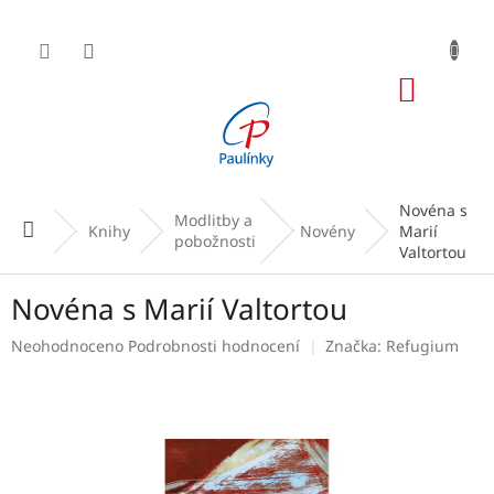
Přejít
na
obsah
NÁKUP
KOŠÍK
Novéna s
Modlitby a
Domů
Knihy
Novény
Marií
pobožnosti
Valtortou
Novéna s Marií Valtortou
Průměrné
Neohodnoceno
Podrobnosti hodnocení
Značka:
Refugium
hodnocení
produktu
je
0,0
z
5
hvězdiček.