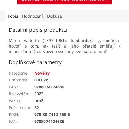
Popis
Hodnocení
Diskuze
Detailní popis produktu
Maria Valtorta (1897–1961), lombardská „vizionářka“
hovoří o tom, jak Ježíš a jeho přátelé směřují k
nebeskému Otci. Novéna všechny zve na tuto pouť.
Doplňkové parametry
Kategorie
:
Novény
Hmotnost
:
0.03 kg
EAN
:
9788074124686
Rok vydání
:
2023
Vazba
:
brož
Počet stran
:
32
ISBN
:
978-80-7412-468-6
EAN
:
9788074124686