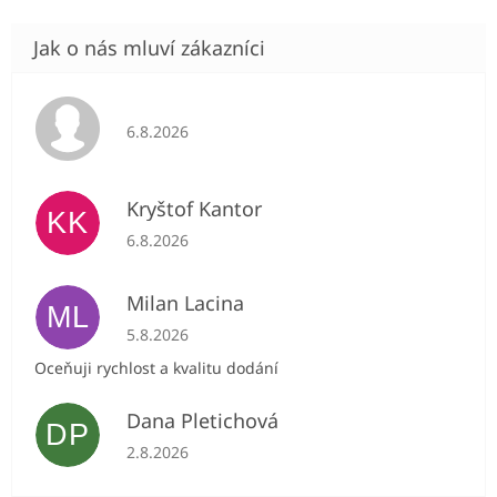
Hodnocení obchodu je 5 z 5 hvězdiček.
6.8.2026
Kryštof Kantor
KK
Hodnocení obchodu je 5 z 5 hvězdiček.
6.8.2026
Milan Lacina
ML
Hodnocení obchodu je 5 z 5 hvězdiček.
5.8.2026
Oceňuji rychlost a kvalitu dodání
Dana Pletichová
DP
Hodnocení obchodu je 5 z 5 hvězdiček.
2.8.2026