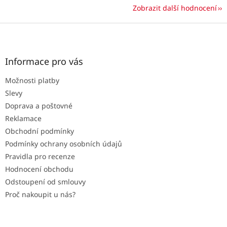
Zobrazit další hodnocení
Z
á
p
a
Informace pro vás
t
Možnosti platby
í
Slevy
Doprava a poštovné
Reklamace
Obchodní podmínky
Podmínky ochrany osobních údajů
Pravidla pro recenze
Hodnocení obchodu
Odstoupení od smlouvy
Proč nakoupit u nás?