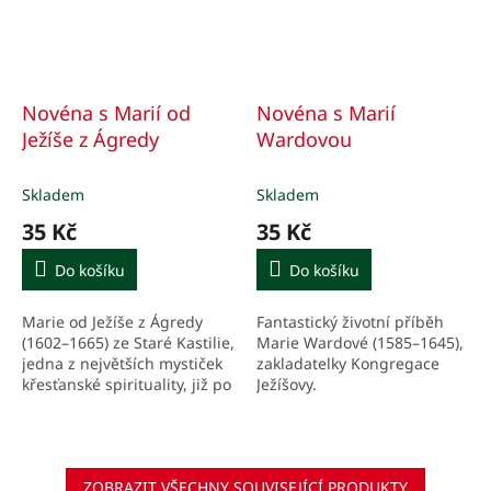
Novéna s Marií od
Novéna s Marií
Ježíše z Ágredy
Wardovou
Skladem
Skladem
35 Kč
35 Kč
Do košíku
Do košíku
Marie od Ježíše z Ágredy
Fantastický životní příběh
(1602–1665) ze Staré Kastilie,
Marie Wardové (1585–1645),
jedna z největších mystiček
zakladatelky Kongregace
křesťanské spirituality, již po
Ježíšovy.
několik staletí ­uchvacuje
„výživnými“ texty.
ZOBRAZIT VŠECHNY SOUVISEJÍCÍ PRODUKTY