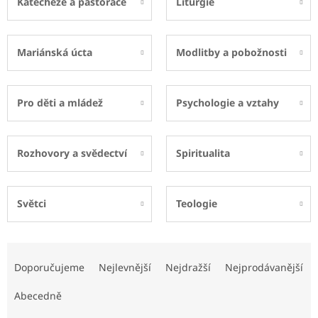
Katecheze a pastorace
Liturgie
Mariánská úcta
Modlitby a pobožnosti
Pro děti a mládež
Psychologie a vztahy
Rozhovory a svědectví
Spiritualita
Světci
Teologie
Ř
a
Doporučujeme
Nejlevnější
Nejdražší
Nejprodávanější
z
e
Abecedně
n