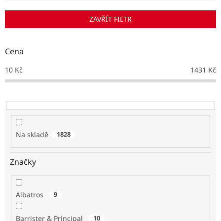
í
p
ZAVŘÍT FILTR
r
o
d
Cena
u
k
10
Kč
1431
Kč
t
ů
Na skladě
1828
Značky
Albatros
9
Barrister & Principal
10