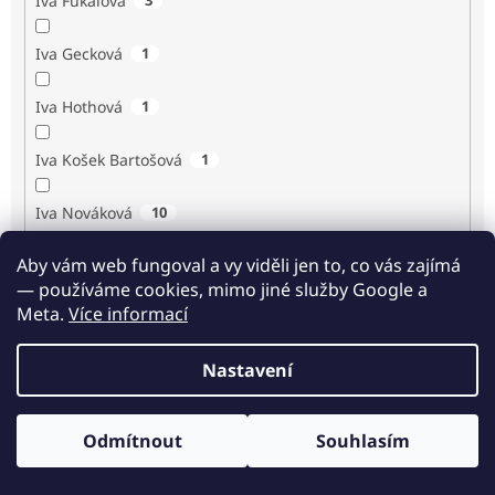
Iva Fukalová
Iva Gecková
1
Iva Hothová
1
Iva Košek Bartošová
1
Iva Nováková
10
Aby vám web fungoval a vy viděli jen to, co vás zajímá
Iva Procházková
1
— používáme cookies, mimo jiné služby Google a
Meta.
Více informací
Ivan Renč
1
Nastavení
Ivan Steiger
1
Ivana Karásková
1
Odmítnout
Souhlasím
Odběr novinek
Jack Frost
1