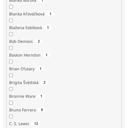
Blanka Borová
Blanka Křováčková
1
Blažena Fabíková
1
Bob Demoss
2
Booton Herndon
1
Brian O’Leary
1
Brigita Švédská
2
Bronnie Ware
1
Bruno Ferrero
9
C. S. Lewis
12