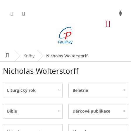
Přejít
na
obsah
NÁKUP
KOŠÍK
Domů
Knihy
Nicholas Wolterstorff
Nicholas Wolterstorff
Liturgický rok
Beletrie
Bible
Dárkové publikace