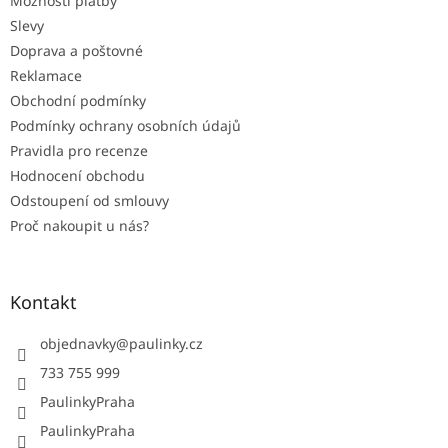
Možnosti platby
í
Slevy
Doprava a poštovné
Reklamace
Obchodní podmínky
Podmínky ochrany osobních údajů
Pravidla pro recenze
Hodnocení obchodu
Odstoupení od smlouvy
Proč nakoupit u nás?
Kontakt
objednavky
@
paulinky.cz
733 755 999
PaulinkyPraha
PaulinkyPraha