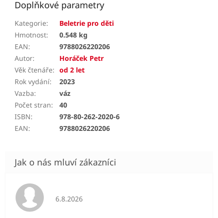
Doplňkové parametry
Kategorie
:
Beletrie pro děti
Hmotnost
:
0.548 kg
EAN
:
9788026220206
Autor
:
Horáček Petr
Věk čtenáře
:
od 2 let
Rok vydání
:
2023
Vazba
:
váz
Počet stran
:
40
ISBN
:
978-80-262-2020-6
EAN
:
9788026220206
Hodnocení obchodu je 5 z 5 hvězdiček.
6.8.2026