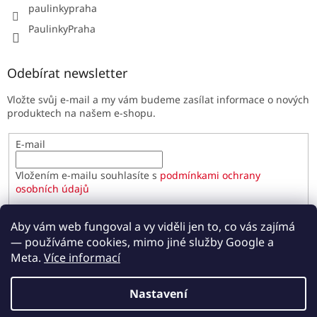
paulinkypraha
PaulinkyPraha
Odebírat newsletter
Vložte svůj e-mail a my vám budeme zasílat informace o nových
produktech na našem e-shopu.
E-mail
Vložením e-mailu souhlasíte s
podmínkami ochrany
osobních údajů
PŘIHLÁSIT SE
Aby vám web fungoval a vy viděli jen to, co vás zajímá
— používáme cookies, mimo jiné služby Google a
Meta.
Více informací
Vytvořil Shoptet
Nastavení