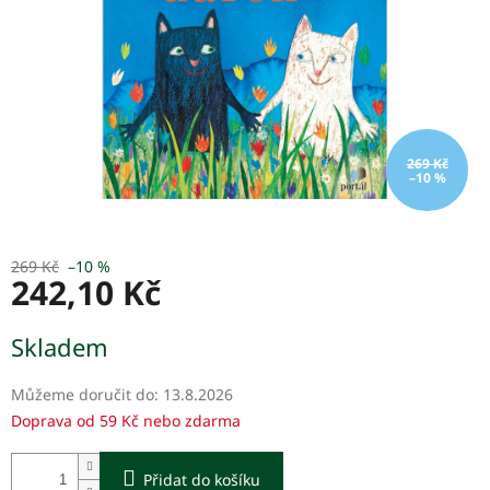
269 Kč
–10 %
269 Kč
–10 %
242,10 Kč
Měrná
Skladem
cena:
Můžeme doručit do:
13.8.2026
Doprava od 59 Kč nebo zdarma
Přidat do košíku