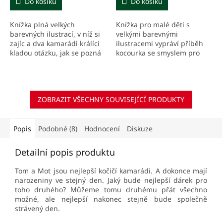
Do košíku
Do košíku
Knížka plná velkých
Knížka pro malé děti s
barevných ilustrací, v níž si
velkými barevnými
zajíc a dva kamarádi králíci
ilustracemi vypráví příběh
kladou otázku, jak se pozná
kocourka se smyslem pro
nejkrásnější místo na světě.
legraci, kterému říkali pan
Vypráví o domově, o
Baf, protože bafání na
dobrodružství a o...
ostatní bylo jeho oblíbenou
zábavou.
ZOBRAZIT VŠECHNY SOUVISEJÍCÍ PRODUKTY
Popis
Podobné (8)
Hodnocení
Diskuze
Detailní popis produktu
Tom a Mot jsou nejlepší kočičí kamarádi. A dokonce mají
narozeniny ve stejný den. Jaký bude nejlepší dárek pro
toho druhého? Můžeme tomu druhému přát všechno
možné, ale nejlepší nakonec stejně bude společně
strávený den.