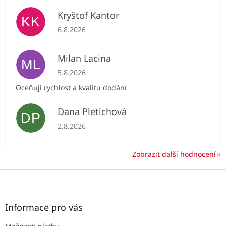
Kryštof Kantor
KK
Hodnocení obchodu je 5 z 5 hvězdiček.
6.8.2026
Milan Lacina
ML
Hodnocení obchodu je 5 z 5 hvězdiček.
5.8.2026
Oceňuji rychlost a kvalitu dodání
Dana Pletichová
DP
Hodnocení obchodu je 5 z 5 hvězdiček.
2.8.2026
Zobrazit další hodnocení
Z
á
p
a
Informace pro vás
t