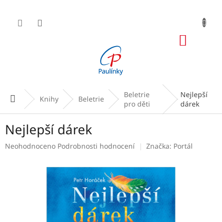
Přejít
na
obsah
NÁKUP
KOŠÍK
Beletrie
Nejlepší
Domů
Knihy
Beletrie
pro děti
dárek
Nejlepší dárek
Průměrné
Neohodnoceno
Podrobnosti hodnocení
Značka:
Portál
hodnocení
produktu
je
0,0
z
5
hvězdiček.