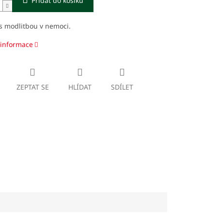
Přidat do košíku
s modlitbou v nemoci.
 informace
ZEPTAT SE
HLÍDAT
SDÍLET