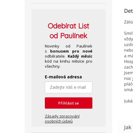
Det
Zálo
Odebírat
List
Smil
od Paulínek
vždy
uzdr
Novinky od Paulínek
nebo
s
bonusem pro nové
a má
odběratele.
Každý měsíc
kód na knihu měsíce pro
Hosp
všechny.
zach
Jsem
E-mailová adresa
noc 
pláč
smáč
(uká
Přihlásit se
Zásady zpracování
osobních údajů