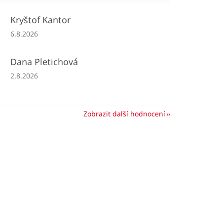
Kryštof Kantor
Hodnocení obchodu je 5 z 5 hvězdiček.
6.8.2026
Dana Pletichová
Hodnocení obchodu je 5 z 5 hvězdiček.
2.8.2026
Zobrazit další hodnocení