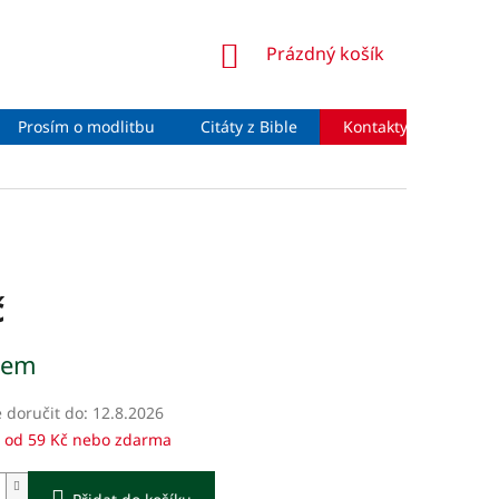
NÁKUPNÍ
Prázdný košík
KOŠÍK
Prosím o modlitbu
Citáty z Bible
Kontakty
Moje 
č
dem
doručit do:
12.8.2026
 od 59 Kč nebo zdarma