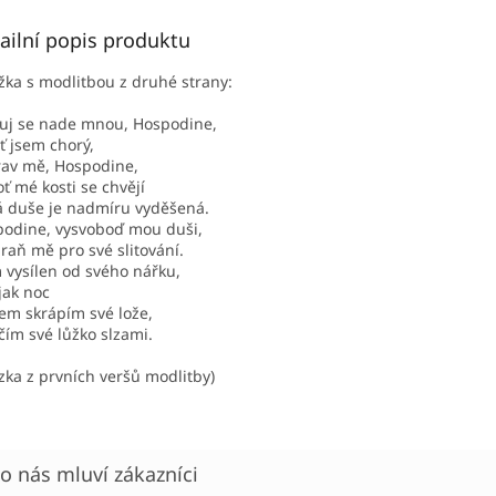
ailní popis produktu
žka s modlitbou z druhé strany:
uj se nade mnou, Hospodine,
ť jsem chorý,
av mě, Hospodine,
ť mé kosti se chvějí
 duše je nadmíru vyděšená.
odine, vysvoboď mou duši,
raň mě pro své slitování.
 vysílen od svého nářku,
jak noc
em skrápím své lože,
ím své lůžko slzami.
zka z prvních veršů modlitby)