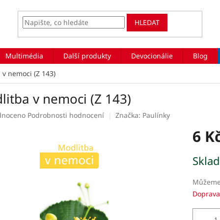
HLEDAT
Multimédia
Další produkty
Devocionálie
Blog
 v nemoci (Z 143)
litba v nemoci (Z 143)
rné
dnoceno
Podrobnosti hodnocení
Značka:
Paulínky
ení
6 K
tu
Měrná
Skla
cena:
ek.
Můžeme 
Doprava