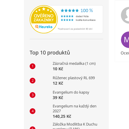
Top 10 produktů
Oceň
Zázračná medailka (1 cm)
10 Kč
Růženec plastový RL 699
12 Kč
Evangelium do kapsy
39 Kč
Evangelium na každý den
2027
140,25 Kč
Záložka Modlitba K Duchu
svatému (Z 186)