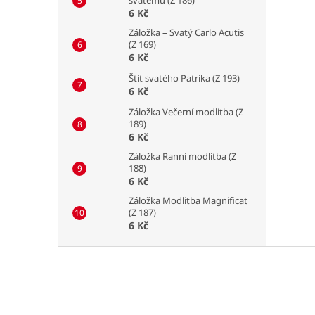
6 Kč
Záložka – Svatý Carlo Acutis
(Z 169)
6 Kč
Štít svatého Patrika (Z 193)
6 Kč
Záložka Večerní modlitba (Z
189)
6 Kč
Záložka Ranní modlitba (Z
188)
6 Kč
Záložka Modlitba Magnificat
(Z 187)
6 Kč
Z
á
p
a
t