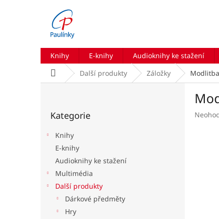
Přejít
na
obsah
Knihy
E-knihy
Audioknihy ke stažení
Domů
Další produkty
Záložky
Modlitba
P
Mod
o
Přeskočit
s
Kategorie
Průmě
Neoho
kategorie
t
hodnoc
r
produk
Knihy
a
je
E-knihy
n
0,0
Audioknihy ke stažení
z
n
5
í
Multimédia
hvězdič
p
Další produkty
a
Dárkové předměty
n
Hry
e