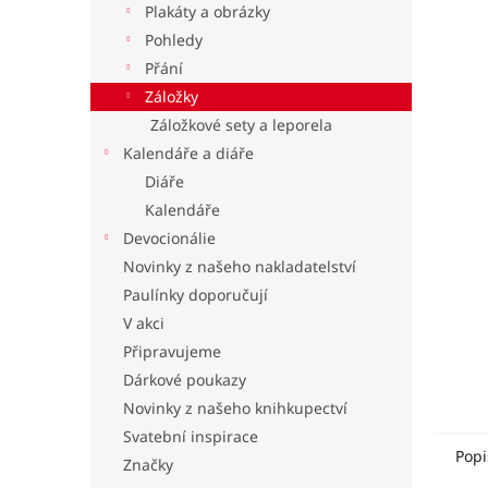
Plakáty a obrázky
l
Pohledy
Přání
Záložky
Záložkové sety a leporela
Kalendáře a diáře
Diáře
Kalendáře
Devocionálie
Novinky z našeho nakladatelství
Paulínky doporučují
V akci
Připravujeme
Dárkové poukazy
Novinky z našeho knihkupectví
Svatební inspirace
Popi
Značky