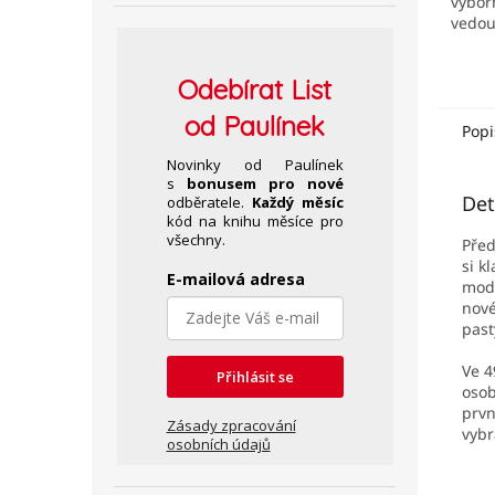
výbor
vedou
Odebírat
List
od Paulínek
Popi
Novinky od Paulínek
s
bonusem pro nové
Det
odběratele.
Každý měsíc
kód na knihu měsíce pro
všechny.
Před
si k
E-mailová adresa
modl
nové
past
Ve 4
Přihlásit se
osob
prvn
Zásady zpracování
vybr
osobních údajů