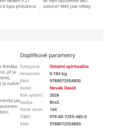
ém vedení v 21.
se vám významně věci
terá byla přeložena
ovlivnit? Měli jste někdy
jazyků a doslova
pocit, že nedokážete změnit
svět. V českém
své okolí? Vnímáte, že se
chází poprvé.
nedokážete dostatečně...
Doplňkové parametry
da Nováka,
Kategorie
:
Ostatní spiritualita
í, jíž je
Hmotnost
:
0.184 kg
blémů,
EAN
:
9788072554850
ý je naším
Autor
:
Novák David
Rok vydání
:
2026
romítá jak
Vazba
:
Brož.
 autorovu
Počet stran
:
144
tení,
ISBN
:
978-80-7255-485-0
EAN
:
9788072554850