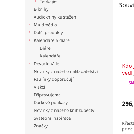
Teologie
Souvi
E-knihy
Audioknihy ke stažení
Multimédia
Další produkty
Kalendáře a diáře
Diáře
Kalendáře
Devocionálie
Kdo 
Novinky z našeho nakladatelství
vedl
Paulínky doporučují
insp
Sk
resp
V akci
auto
Připravujeme
Dárkové poukazy
296,
Novinky z našeho knihkupectví
Svatební inspirace
Křesť
Značky
princi