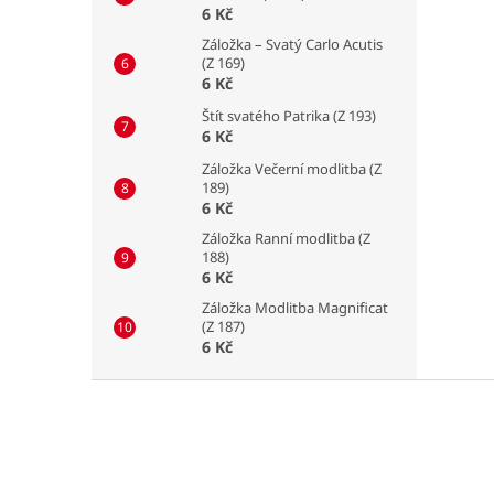
6 Kč
Záložka – Svatý Carlo Acutis
(Z 169)
6 Kč
Štít svatého Patrika (Z 193)
6 Kč
Záložka Večerní modlitba (Z
189)
6 Kč
Záložka Ranní modlitba (Z
188)
6 Kč
Záložka Modlitba Magnificat
(Z 187)
6 Kč
Z
á
p
a
t