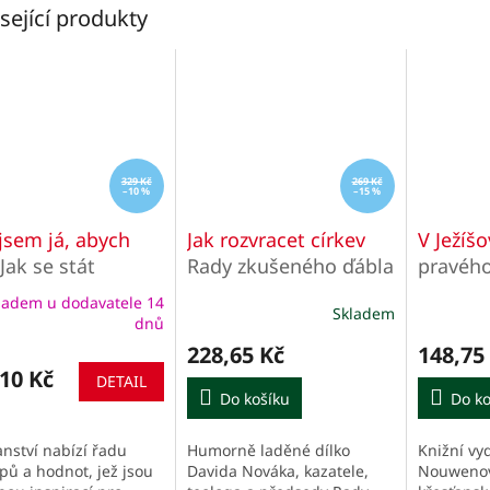
sející produkty
329 Kč
269 Kč
–10 %
–15 %
jsem já, abych
Jak rozvracet církev
V Ježíš
Jak se stát
Rady zkušeného ďábla
pravého
irativním lídrem s
pro 21. století
vůdcovs
ladem u dodavatele 14
Skladem
ektem a
Průměrné
Průměrn
dnů
hodnocení
hodnocen
ritou
228,65 Kč
148,75
produktu
produktu
10 Kč
je
je
DETAIL
5,0
Do košíku
5,0
Do ko
z
z
5
5
anství nabízí řadu
Humorně laděné dílko
Knižní vy
hvězdiček.
hvězdiček
pů a hodnot, jež jsou
Davida Nováka, kazatele,
Nouwenov