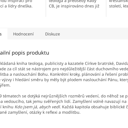
nou inspirací pro
teologa a předsedy Rady
křesťansk
cí a lídry dneška.
CB, je inspirováno dnes již
století, k
klasickým dílem Rady
do mnoha 
zkušeného ďábla (C. S.
obletěla 
Lewis). Autor se snaží s
jazyce vy
nadsázkou...
s
Hodnocení
Diskuze
ailní popis produktu
kládaná kniha teologa, publicisty a kazatele Církve bratrské, Davi
lade za cíl stát se nástrojem pro nejdůležitější část duchovního veden
itba a naslouchání Bohu. Konkrétní kroky, plánování a řešení pro
 výzvy i hledání směru by měly být plodem naslouchání Pánu, kter
ýřem.
9 tématech se dotýká nejrůznějších rozměrů vedení, do něhož se p
a vedoucího, tak jemu svěřených lidí. Zamyšlení volně navazují na
í knihu
Kdo jsem já, abych vedl
. Každá kapitola obsahuje biblické č
ané zamyšlení, otázky k reflexi a modlitbu.