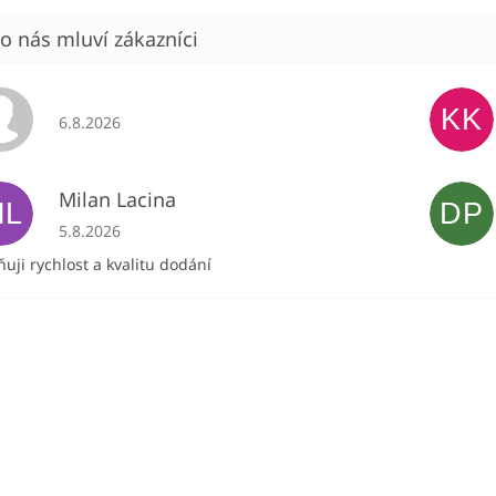
KK
Hodnocení obchodu je 5 z 5 hvězdiček.
6.8.2026
Milan Lacina
ML
DP
Hodnocení obchodu je 5 z 5 hvězdiček.
5.8.2026
uji rychlost a kvalitu dodání