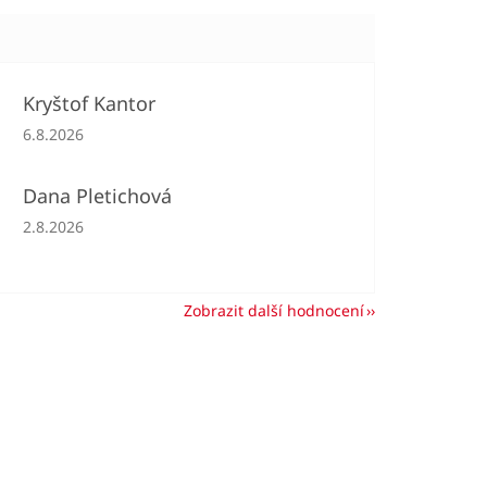
Kryštof Kantor
Hodnocení obchodu je 5 z 5 hvězdiček.
6.8.2026
Dana Pletichová
Hodnocení obchodu je 5 z 5 hvězdiček.
2.8.2026
Zobrazit další hodnocení