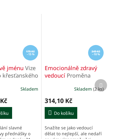
175 Kč
349 Kč
–15 %
–10 %
ově jménu
Vize
Emocionálně zdravý
 křesťanského
vedoucí
Proměna
Další
tví
vašeho vnitřního
produkt
Skladem
Skladem
(2 ks)
é
života může zásadně
í
změnit váš sbor, váš
 Kč
314,10 Kč
tým - i svět.
šíku
Do košíku
dání slavné
Snažíte se jako vedoucí
.
y přednášky o
dělat to nejlepší, ale nedaří