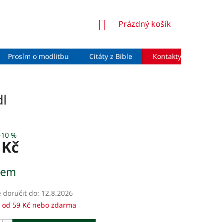
NÁKUPNÍ
Prázdný košík
KOŠÍK
Prosím o modlitbu
Citáty z Bible
Kontakty
Moje 
dl
–10 %
 Kč
dem
doručit do:
12.8.2026
 od 59 Kč nebo zdarma