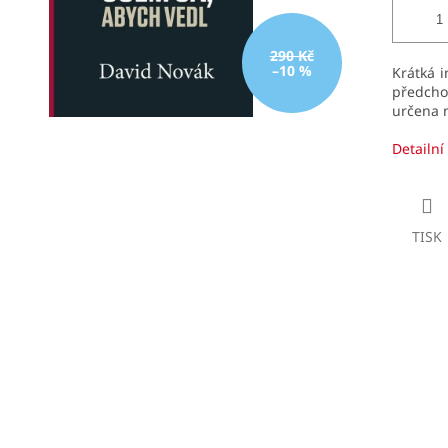
290 Kč
–10 %
Krátká i
předch
určena n
Detailní
TISK