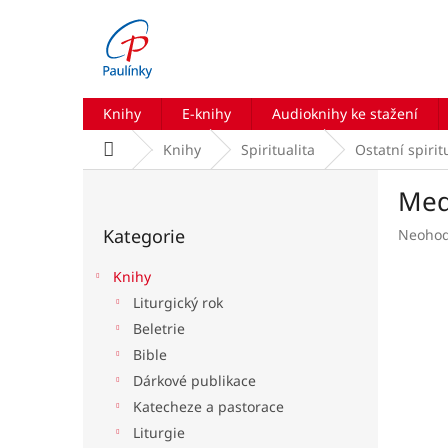
Přejít
na
obsah
Knihy
E-knihy
Audioknihy ke stažení
Domů
Knihy
Spiritualita
Ostatní spirit
P
Medi
o
Přeskočit
s
Kategorie
Průmě
Neoho
kategorie
t
hodnoc
r
produk
Knihy
a
je
Liturgický rok
n
0,0
Beletrie
z
n
5
í
Bible
hvězdič
p
Dárkové publikace
a
Katecheze a pastorace
n
Liturgie
e