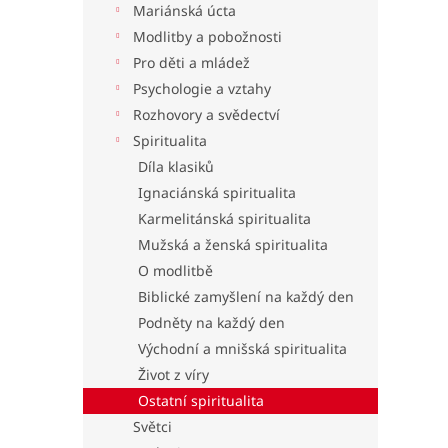
Mariánská úcta
l
Modlitby a pobožnosti
Pro děti a mládež
Psychologie a vztahy
Rozhovory a svědectví
Spiritualita
Díla klasiků
Ignaciánská spiritualita
Karmelitánská spiritualita
Mužská a ženská spiritualita
O modlitbě
Biblické zamyšlení na každý den
Podněty na každý den
Východní a mnišská spiritualita
Život z víry
Ostatní spiritualita
Světci