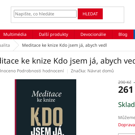
HLEDAT
Multimédia
Další produkty
Devocionálie
Blog
ualita
Meditace ke knize Kdo jsem já, abych vedl
tace ke knize Kdo jsem já, abych ve
rné
dnoceno
Podrobnosti hodnocení
Značka:
Návrat domů
ení
tu
290 Kč
261
Měrná
Skla
cena:
ek.
Můžeme 
Doprava