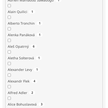
Adrien Mamadou Sawadogo
Alain Quilici
1
Alberto Tronchin
1
Alenka Panáková
1
Aleš Opatrný
6
Aletha Solterová
1
Alexander Levy
1
Alexandr Flek
4
Alfred Adler
2
Alice Bohuslavová
3