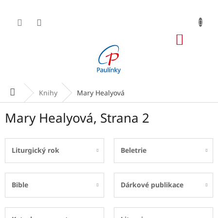
Přejít
na
obsah
NÁKUP
KOŠÍK
Domů
Knihy
Mary Healyová
Mary Healyová
, Strana 2
Liturgický rok
Beletrie
Bible
Dárkové publikace