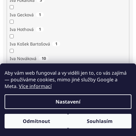
Iva Fukalová
Iva Gecková
1
Iva Hothová
1
Iva Košek Bartošová
1
Iva Nováková
10
Aby vám web fungoval a vy viděli jen to, co vás zajímá
Iva Procházková
1
— používáme cookies, mimo jiné služby Google a
Meta.
Více informací
Ivan Renč
1
Nastavení
Ivan Steiger
1
Ivana Karásková
1
Odmítnout
Souhlasím
Odběr novinek
Jack Frost
1