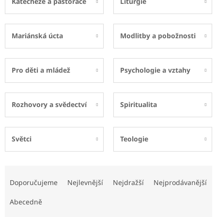
Katecheze a pastorace
Liturgie
Mariánská úcta
Modlitby a pobožnosti
Pro děti a mládež
Psychologie a vztahy
Rozhovory a svědectví
Spiritualita
Světci
Teologie
Ř
a
Doporučujeme
Nejlevnější
Nejdražší
Nejprodávanější
z
e
Abecedně
n