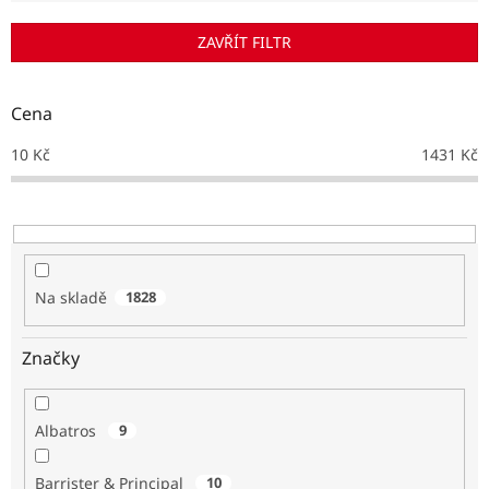
í
p
ZAVŘÍT FILTR
r
o
d
Cena
u
k
10
Kč
1431
Kč
t
ů
Na skladě
1828
Značky
Albatros
9
Barrister & Principal
10