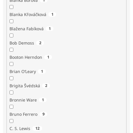
Blanka Borová
Blanka Křováčková
1
Blažena Fabíková
1
Bob Demoss
2
Booton Herndon
1
Brian O’Leary
1
Brigita Švédská
2
Bronnie Ware
1
Bruno Ferrero
9
C. S. Lewis
12