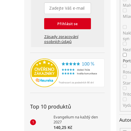
Mal
Mla
Přihlásit se
Nakl
Zásady zpracování
syn 
osobních údajů
Nez
Por
Ros
Star
Tri
Vyda
Top 10 produktů
Evangelium na každý den
Auto
2027
140,25 Kč