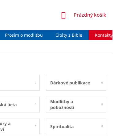
NÁKUPNÍ
Prázdný košík
KOŠÍK
Prosím o modlitbu
Citáty z Bible
Kontakty
Moje 
Dárkové publikace
Modlitby a
ská úcta
pobožnosti
ory a
Spiritualita
ví