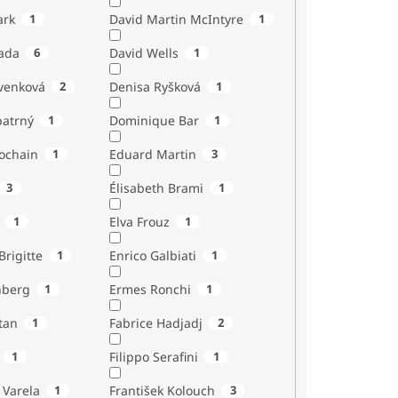
ark
1
David Martin McIntyre
1
ada
6
David Wells
1
venková
2
Denisa Ryšková
1
atrný
1
Dominique Bar
1
ochain
1
Eduard Martin
3
3
Élisabeth Brami
1
1
Elva Frouz
1
rigitte
1
Enrico Galbiati
1
nberg
1
Ermes Ronchi
1
tan
1
Fabrice Hadjadj
2
1
Filippo Serafini
1
 Varela
1
František Kolouch
3