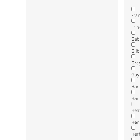
Fran
Fri
Gab
Gilb
Gre
Guy 
Han
Han
Hea
Henr
Her