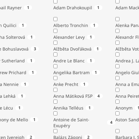
ail Rayner
1
Adam Drahokoupil
1
Adam Mack
n Quilici
1
Alberto Tronchin
1
Alenka Pan
ha Solterová
1
Alexander Levy
1
Alexandr Fl
e Bohuslavová
3
Alžběta Dvořáková
1
Alžběta Vo
 Sutherland
1
Andre Le Blanc
1
Andrea J. 
rew Prichard
1
Angelika Bartram
1
Angelo 
ta Nennie
1
Anke Precht
1
Anna a Em
a Lehká
1
Anna Mátiková FSP
4
Anna Peiret
e Lécu
1
Annika Telléus
1
Anonym
hony de Mello
1
Antoine de Saint-
Aston Sand
4
Exupéry
Austen Ivereigh
2
Balázs Zágoni
2
Barbara J. 