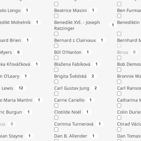
tolo Longo
1
Beatrice Masini
1
Ben Furma
edikt Mohelník
1
Benedikt XVI. - Joseph
Benediktin
1
Ratzinger
nard Brien
1
Bernard z Clairvaux
1
Bernhard 
Bill Myers
6
Bill O'Hanlon
1
Birus
0
nka Křováčková
1
Blažena Fabíková
1
Bob Demos
n O’Leary
1
Brigita Švédská
2
Bronnie W
. Lewis
12
Carl Gustav Jung
2
Carl Ranso
o Maria Martini
1
Carrie Cariello
1
Catharina 
ric Burgun
1
Clotilde Noël
1
Colin Durie
lus
0
Corinna Turnerová
1
Ctirad Václ
ian Stayne
1
Dan B. Allender
1
Dan Tomas