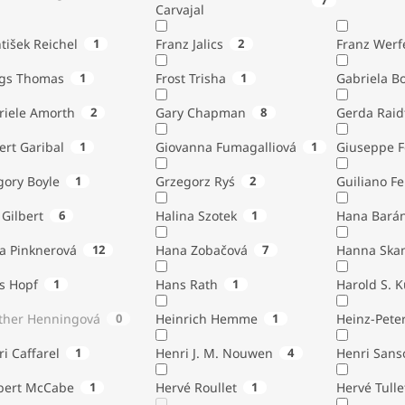
7
Carvajal
tišek Reichel
1
Franz Jalics
2
Franz Werf
ngs Thomas
1
Frost Trisha
1
Gabriela B
riele Amorth
2
Gary Chapman
8
Gerda Raid
ert Garibal
1
Giovanna Fumagalliová
1
Giuseppe F
gory Boyle
1
Grzegorz Ryś
2
Guiliano Fe
Gilbert
6
Halina Szotek
1
Hana Bará
a Pinknerová
12
Hana Zobačová
7
Hanna Ska
s Hopf
1
Hans Rath
1
Harold S. 
ther Henningová
0
Heinrich Hemme
1
Heinz-Pete
i Caffarel
1
Henri J. M. Nouwen
4
Henri Sans
bert McCabe
1
Hervé Roullet
1
Hervé Tulle