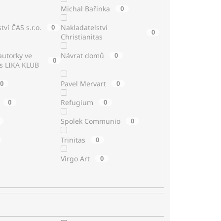
Michal Bařinka
0
tví ČAS s.r.o.
0
Nakladatelství
0
Christianitas
utorky ve
Návrat domů
0
0
 s LIKA KLUB
0
Pavel Mervart
0
0
Refugium
0
Spolek Communio
0
Trinitas
0
Virgo Art
0