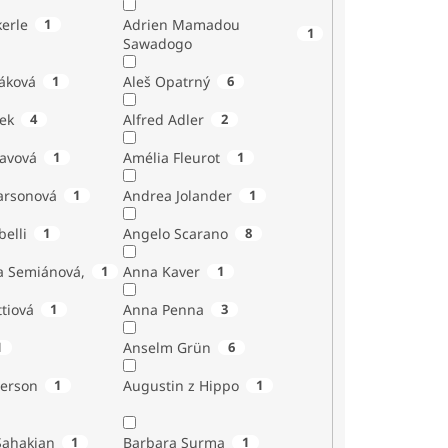
erle
1
Adrien Mamadou
1
Sawadogo
áková
1
Aleš Opatrný
6
ek
4
Alfred Adler
2
tavová
1
Amélia Fleurot
1
Larsonová
1
Andrea Jolander
1
Giubelli
1
Angelo Scarano
8
a Semiánová,
1
Anna Kaver
1
tiová
1
Anna Penna
3
1
Anselm Grün
6
erson
1
Augustin z Hippo
1
Sahakian
1
Barbara Surma
1