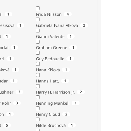
el
1
Frida Nilsson
4
ossisová
1
Gabriela Ivana Vlková
2
t
1
Gianni Valente
1
orlai
1
Graham Greene
1
rri
1
Guy Bedouelle
1
nková
1
Hana Kišová
1
ndar
1
Hanns Hatt,
1
Kushner
3
Harry H. Harrison Jr.
2
r Röhr
3
Henning Mankell
1
on
1
Henry Cloud
2
t
5
Hilde Bruchová
1