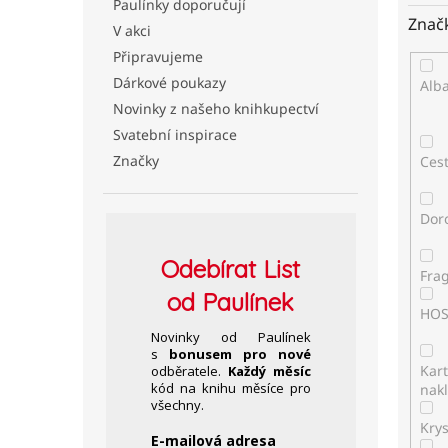
Paulínky doporučují
Znač
V akci
Připravujeme
Dárkové poukazy
Alb
Novinky z našeho knihkupectví
Svatební inspirace
Značky
Ces
Dor
Odebírat
List
Fra
od Paulínek
HO
Novinky od Paulínek
s
bonusem pro nové
Kar
odběratele.
Každý měsíc
kód na knihu měsíce pro
nakl
všechny.
Kry
E-mailová adresa