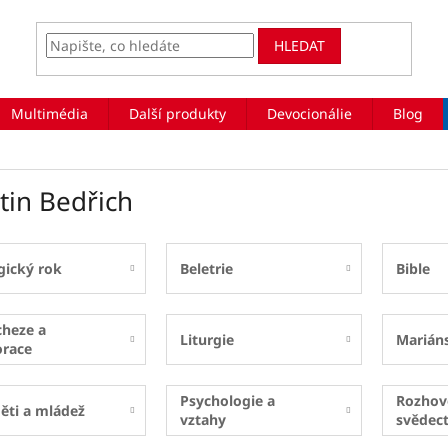
HLEDAT
Multimédia
Další produkty
Devocionálie
Blog
tin Bedřich
gický rok
Beletrie
Bible
cheze a
Liturgie
Marián
orace
Psychologie a
Rozhov
ěti a mládež
vztahy
svědect