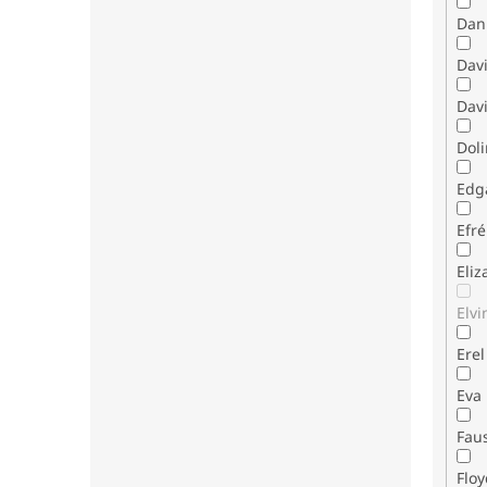
Dani
Dav
Davi
Dol
Edg
Efr
Eli
Elvi
Erel
Eva
Fau
Flo