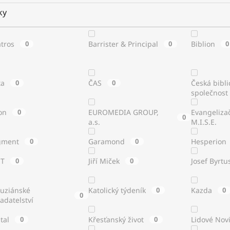
ky
atros
0
Barrister & Principal
0
Biblion
0
ta
0
ČAS
0
Česká bibli
společnost
on
0
EUROMEDIA GROUP,
Evangeliza
0
a.s.
M.I.S.E.
gment
0
Garamond
0
Hesperion
ST
0
Jiří Miček
0
Josef Byrtu
tuziánské
Katolický týdeník
0
Kazda
0
0
adatelství
stal
0
Křesťanský život
0
Lidové Nov