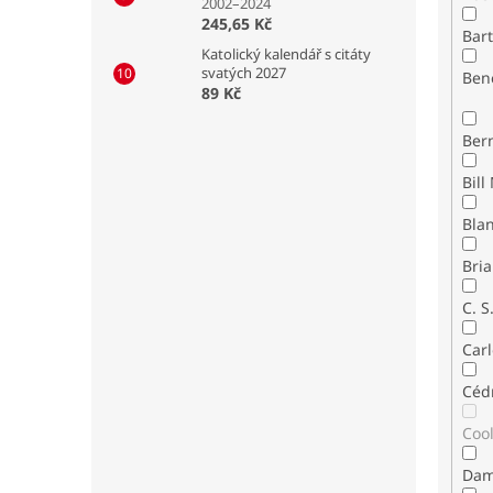
2002–2024
245,65 Kč
Bar
Katolický kalendář s citáty
svatých 2027
Ben
89 Kč
Ber
Bla
Bria
C. S
Carl
Céd
Coo
Dam