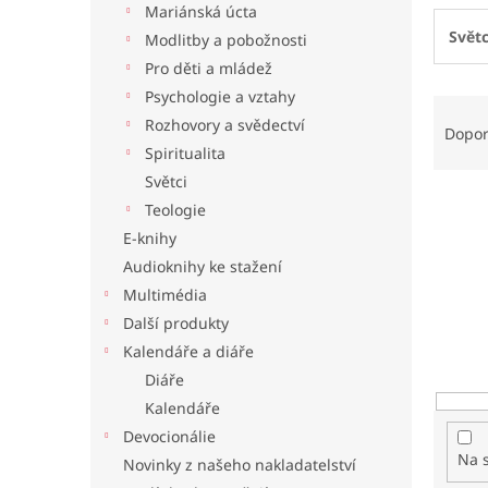
Mariánská úcta
l
Světc
Modlitby a pobožnosti
Pro děti a mládež
Psychologie a vztahy
Ř
Rozhovory a svědectví
a
Dopo
z
Spiritualita
e
Světci
n
Teologie
í
E-knihy
p
Audioknihy ke stažení
r
o
Multimédia
d
Další produkty
u
Kalendáře a diáře
k
Diáře
t
Kalendáře
ů
Devocionálie
Na 
Novinky z našeho nakladatelství