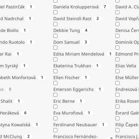
el Pastirčák
1
Daniela Krolupperová
7
David A. Cl
id Nadrchal
1
David Steindl-Rast
2
David Vopř
de Biollo
1
Debbie Tung
4
Denisa Čer
indo Ruotolo
1
Dom Samuel
3
Dominik Op
ar Rai
1
Edita Miriam Mendelová
1
Edmond Pr
ém Syrský
1
Ekaterina Trukhan
1
Elias Vella
zabeth Monfortová
1
Ellen Fischer
1
Else Müller
ne
0
Emerson Eggerichs
1
Endresová B
 Shalit
1
Eric Berne
1
Erika Rose
 Horáková
6
Eva Muroňová
1
Évrard Gaë
styna Kowalská
1
Ferdinand Neubauer
1
Filip Čapek
yd McClung
2
Francisco Fernández-
Francisco J.