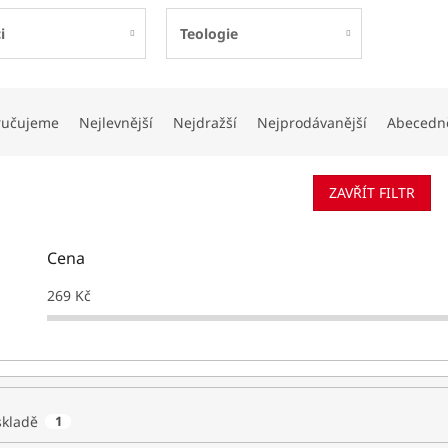
i
Teologie
ručujeme
Nejlevnější
Nejdražší
Nejprodávanější
Abecedn
ZAVŘÍT FILTR
Cena
269
Kč
skladě
1