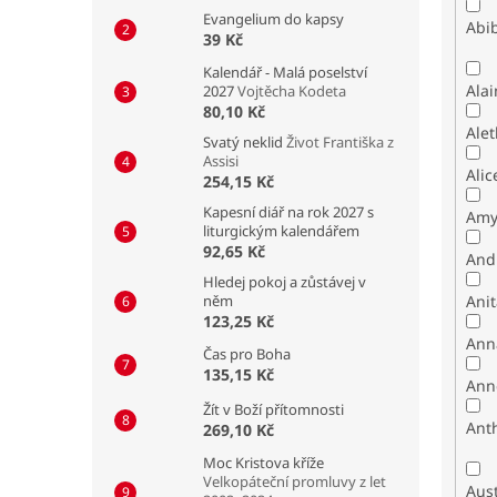
Evangelium do kapsy
Abib
39 Kč
Kalendář - Malá poselství
Alai
2027
Vojtěcha Kodeta
80,10 Kč
Alet
Svatý neklid
Život Františka z
Assisi
Alic
254,15 Kč
Kapesní diář na rok 2027 s
Amy
liturgickým kalendářem
92,65 Kč
And
Hledej pokoj a zůstávej v
něm
Ani
123,25 Kč
Ann
Čas pro Boha
135,15 Kč
Ann
Žít v Boží přítomnosti
Ant
269,10 Kč
Moc Kristova kříže
Velkopáteční promluvy z let