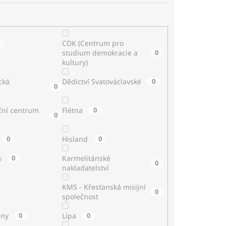
CDK (Centrum pro
studium demokracie a
0
kultury)
cká
Dědictví Svatováclavské
0
0
ční centrum
Flétna
0
0
0
Hisland
0
s
0
Karmelitánské
0
nakladatelství
KMS - Křesťanská misijní
0
společnost
iny
0
Lípa
0