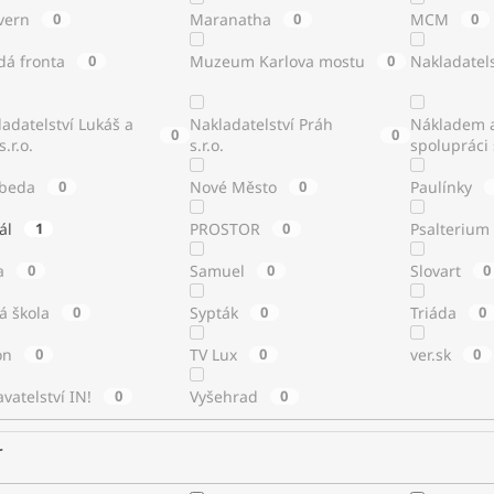
vern
0
Maranatha
0
MCM
0
dá fronta
0
Muzeum Karlova mostu
0
Nakladatels
adatelství Lukáš a
Nakladatelství Práh
Nákladem a
0
0
s.r.o.
s.r.o.
spolupráci
beda
0
Nové Město
0
Paulínky
tál
1
PROSTOR
0
Psalterium
a
0
Samuel
0
Slovart
0
á škola
0
Sypták
0
Triáda
0
ton
0
TV Lux
0
ver.sk
0
vatelství IN!
0
Vyšehrad
0
r