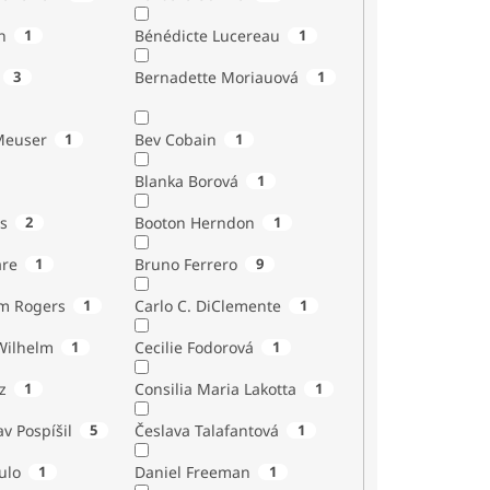
n
1
Bénédicte Lucereau
1
3
Bernadette Moriauová
1
Meuser
1
Bev Cobain
1
Blanka Borová
1
s
2
Booton Herndon
1
are
1
Bruno Ferrero
9
m Rogers
1
Carlo C. DiClemente
1
Wilhelm
1
Cecilie Fodorová
1
z
1
Consilia Maria Lakotta
1
av Pospíšil
5
Česlava Talafantová
1
ulo
1
Daniel Freeman
1