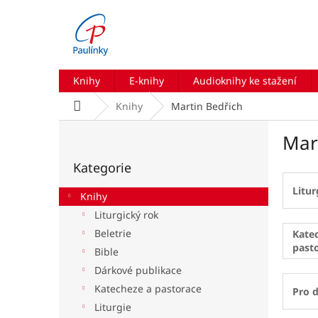
Přejít
na
obsah
Knihy
E-knihy
Audioknihy ke stažení
Domů
Knihy
Martin Bedřich
P
Mar
o
Přeskočit
s
Kategorie
kategorie
t
r
Litur
Knihy
a
Liturgický rok
n
Beletrie
n
Kate
past
í
Bible
p
Dárkové publikace
a
Katecheze a pastorace
Pro d
n
Liturgie
e