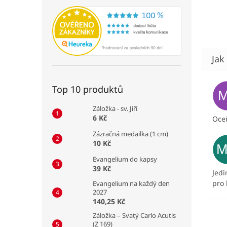
Top 10 produktů
Záložka - sv. Jiří
6 Kč
Oceň
Zázračná medailka (1 cm)
10 Kč
Evangelium do kapsy
39 Kč
Jedi
pro 
Evangelium na každý den
2027
140,25 Kč
Záložka – Svatý Carlo Acutis
(Z 169)