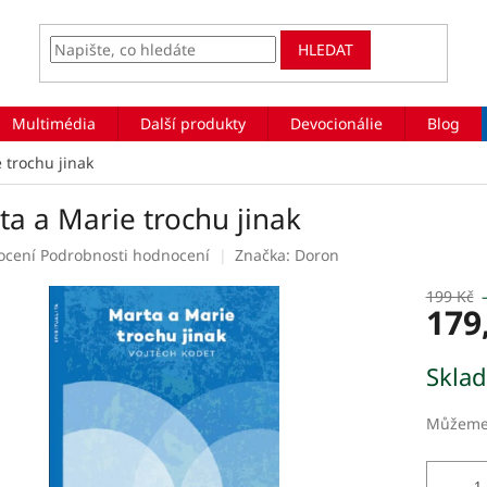
HLEDAT
Multimédia
Další produkty
Devocionálie
Blog
 trochu jinak
ta a Marie trochu jinak
rné
ocení
Podrobnosti hodnocení
Značka:
Doron
ení
tu
199 Kč
179
Měrná
Skla
cena:
ek.
Můžeme 