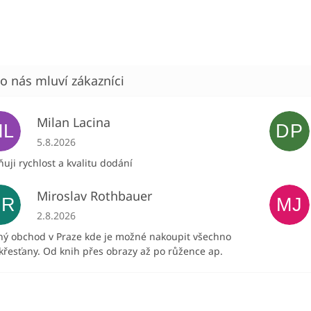
Milan Lacina
ML
DP
Hodnocení obchodu je 5 z 5 hvězdiček.
5.8.2026
uji rychlost a kvalitu dodání
Miroslav Rothbauer
MR
MJ
Hodnocení obchodu je 5 z 5 hvězdiček.
2.8.2026
ný obchod v Praze kde je možné nakoupit všechno
křesťany. Od knih přes obrazy až po růžence ap.