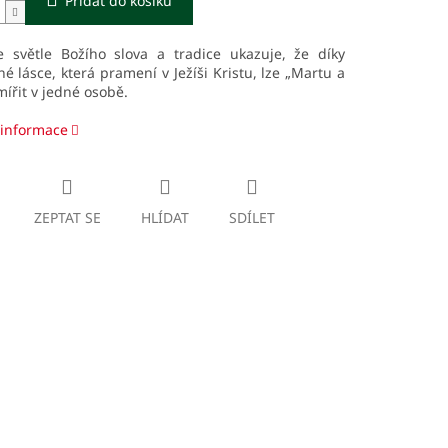
Přidat do košíku
e světle Božího slova a tradice ukazuje, že díky
né lásce, která pramení v Ježíši Kristu, lze „Martu a
mířit v jedné osobě.
 informace
ZEPTAT SE
HLÍDAT
SDÍLET