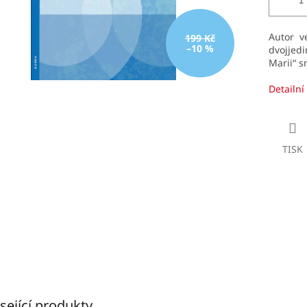
Autor v
199 Kč
–10 %
dvojjedi
Marii“ s
Detailní
TISK
sející produkty