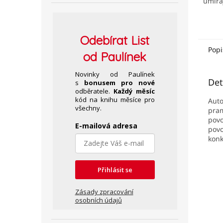
umíra
červe
Odebírat
List
Popi
od Paulínek
Novinky od Paulínek
Det
s
bonusem pro nové
odběratele.
Každý měsíc
kód na knihu měsíce pro
Auto
všechny.
pram
povo
E-mailová adresa
pov
konk
Přihlásit se
Zásady zpracování
osobních údajů