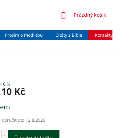
NÁKUPNÍ
Prázdný košík
KOŠÍK
Prosím o modlitbu
Citáty z Bible
Kontakty
Moje 
–10 %
,10 Kč
dem
doručit do:
12.8.2026