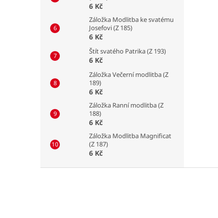
6 Kč
Záložka Modlitba ke svatému
Josefovi (Z 185)
6 Kč
Štít svatého Patrika (Z 193)
6 Kč
Záložka Večerní modlitba (Z
189)
6 Kč
Záložka Ranní modlitba (Z
188)
6 Kč
Záložka Modlitba Magnificat
(Z 187)
6 Kč
Z
á
p
a
t