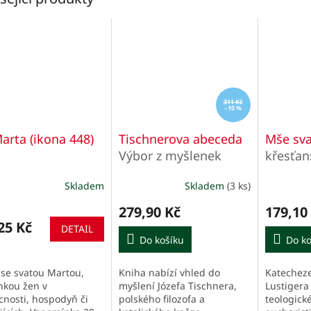
311 Kč
–10 %
Marta (ikona 448)
Tischnerova abeceda
Mše sv
Výbor z myšlenek
křesťan
Józefa Tischnera
Skladem
Skladem
(3 ks)
Průměrn
hodnocen
279,90 Kč
179,10
produktu
25 Kč
je
DETAIL
Do košíku
5,0
Do ko
z
5
 se svatou Martou,
Kniha nabízí vhled do
Katecheze
hvězdiček
nkou žen v
myšlení Józefa Tischnera,
Lustigera
nosti, hospodyň či
polského filozofa a
teologick