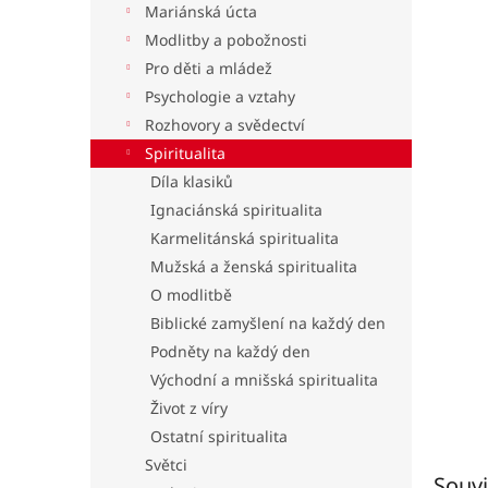
Mariánská úcta
l
Modlitby a pobožnosti
Pro děti a mládež
Psychologie a vztahy
Rozhovory a svědectví
Spiritualita
Díla klasiků
Ignaciánská spiritualita
Karmelitánská spiritualita
Mužská a ženská spiritualita
O modlitbě
Biblické zamyšlení na každý den
Podněty na každý den
Východní a mnišská spiritualita
Život z víry
Ostatní spiritualita
Světci
Souvi