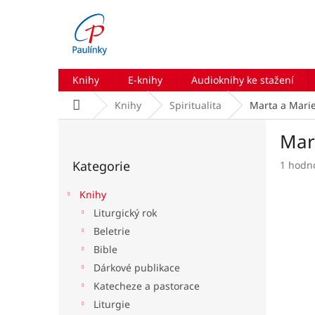
Přejít
na
obsah
Knihy
E-knihy
Audioknihy ke stažení
Domů
Knihy
Spiritualita
Marta a Marie
P
Mar
o
Přeskočit
s
Kategorie
Průmě
1 hodn
kategorie
t
hodnoc
r
produk
Knihy
a
je
Liturgický rok
n
5,0
Beletrie
z
n
5
í
Bible
hvězdič
p
Dárkové publikace
a
Katecheze a pastorace
n
Liturgie
e