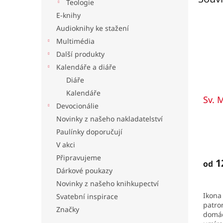
Teologie
E-knihy
Audioknihy ke stažení
Multimédia
Další produkty
Kalendáře a diáře
Diáře
Kalendáře
Sv. 
Devocionálie
Novinky z našeho nakladatelství
Paulínky doporučují
V akci
Připravujeme
1
od
Dárkové poukazy
Novinky z našeho knihkupectví
Ikona
Svatební inspirace
patro
Značky
domác