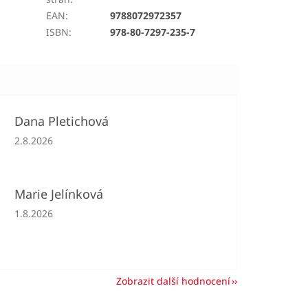
EAN
:
9788072972357
ISBN
:
978-80-7297-235-7
Dana Pletichová
Hodnocení obchodu je 5 z 5 hvězdiček.
2.8.2026
Marie Jelínková
Hodnocení obchodu je 5 z 5 hvězdiček.
1.8.2026
Zobrazit další hodnocení