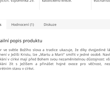
jících. Vzpomínka 29.
katolického kněze.
eucharist
nce.
intenzivn
slavení to
s
Hodnocení (1)
Diskuze
ailní popis produktu
r ve světle Božího slova a tradice ukazuje, že díky dvojjediné lá
ení v Ježíši Kristu, lze „Martu a Marii“ smířit v jedné osobě. Nav
lání v církvi mají před Bohem svou nezaměnitelnou důstojnost: vš
oláni žít s Ježíšem a přinášet hojné ovoce pro věčnost, nez
rétním stavu v církvi.