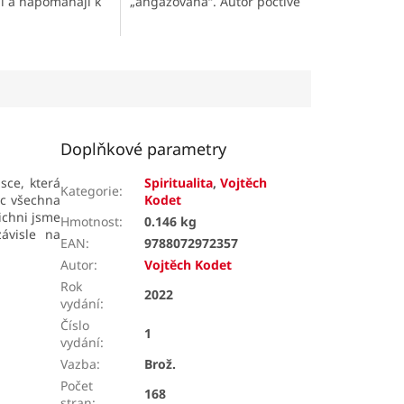
ii a napomáhají k
„angažovaná“. Autor poctivě
ějšímu prožívání
popisuje vývoj jáhenské
hoto tajemství
služby v římskokatolické
církvi, ale současně...
Doplňkové parametry
sce, která
Spiritualita
,
Vojtěch
Kategorie
:
íc všechna
Kodet
ichni jsme
Hmotnost
:
0.146 kg
ávisle na
EAN
:
9788072972357
Autor
:
Vojtěch Kodet
Rok
2022
vydání
:
Číslo
1
vydání
:
Vazba
:
Brož.
Počet
168
stran
: