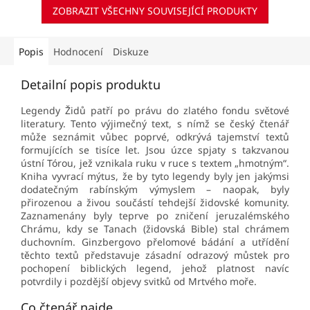
ZOBRAZIT VŠECHNY SOUVISEJÍCÍ PRODUKTY
Popis
Hodnocení
Diskuze
Detailní popis produktu
Legendy Židů patří po právu do zlatého fondu světové
literatury. Tento výjimečný text, s nímž se český čtenář
může seznámit vůbec poprvé, odkrývá tajemství textů
formujících se tisíce let. Jsou úzce spjaty s takzvanou
ústní Tórou, jež vznikala ruku v ruce s textem „hmotným“.
Kniha vyvrací mýtus, že by tyto legendy byly jen jakýmsi
dodatečným rabínským výmyslem – naopak, byly
přirozenou a živou součástí tehdejší židovské komunity.
Zaznamenány byly teprve po zničení jeruzalémského
Chrámu, kdy se Tanach (židovská Bible) stal chrámem
duchovním. Ginzbergovo přelomové bádání a utřídění
těchto textů představuje zásadní odrazový můstek pro
pochopení biblických legend, jehož platnost navíc
potvrdily i pozdější objevy svitků od Mrtvého moře.
Co čtenář najde