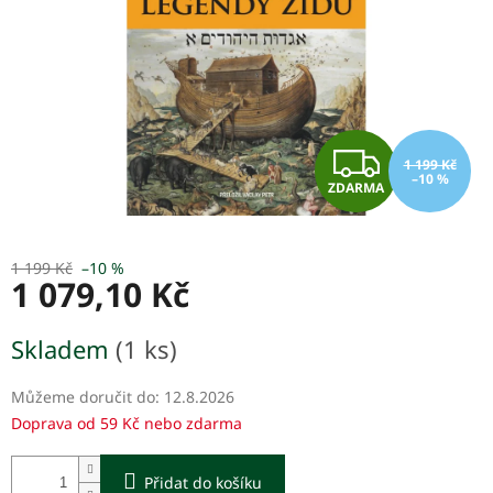
Z
1 199 Kč
–10 %
ZDARMA
D
A
1 199 Kč
–10 %
1 079,10 Kč
R
Měrná
M
Skladem
(1 ks)
cena:
A
Můžeme doručit do:
12.8.2026
Doprava od 59 Kč nebo zdarma
Přidat do košíku