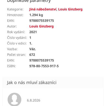
Doplňkové parametry
Kategorie
:
Jiná náboženství
,
Louis Ginzberg
Hmotnost
:
1.294 kg
EAN
:
9788075539175
Autor
:
Louis Ginzberg
Rok vydání
:
2021
Číslo vydání
:
1
Číslo v edici
:
1.
Vazba
:
Váz.
Počet stran
:
672
EAN
:
9788075539175
ISBN
:
978-80-7553-917-5
Hodnocení obchodu je 5 z 5 hvězdiček.
6.8.2026