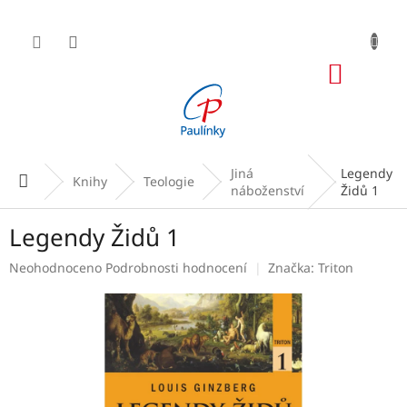
Přejít
na
obsah
NÁKUP
KOŠÍK
Jiná
Legendy
Domů
Knihy
Teologie
náboženství
Židů 1
Legendy Židů 1
Průměrné
Neohodnoceno
Podrobnosti hodnocení
Značka:
Triton
hodnocení
produktu
je
0,0
z
5
hvězdiček.