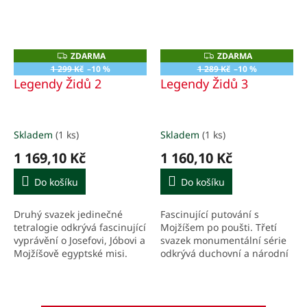
ZDARMA
ZDARMA
Z
Z
D
D
1 299 Kč
–10 %
1 289 Kč
–10 %
A
A
Legendy Židů 2
Legendy Židů 3
R
R
M
M
A
A
Skladem
(1 ks)
Skladem
(1 ks)
1 169,10 Kč
1 160,10 Kč
Do košíku
Do košíku
Druhý svazek jedinečné
Fascinující putování s
tetralogie odkrývá fascinující
Mojžíšem po poušti. Třetí
vyprávění o Josefovi, Jóbovi a
svazek monumentální série
Mojžíšově egyptské misi.
odkrývá duchovní a národní
Poznejte sílu příběhů, bez
kořeny Izraele skrze
kterých by Písmo nebylo
hlubokou židovskou
úplné.
symboliku a prastará
vyprávění.