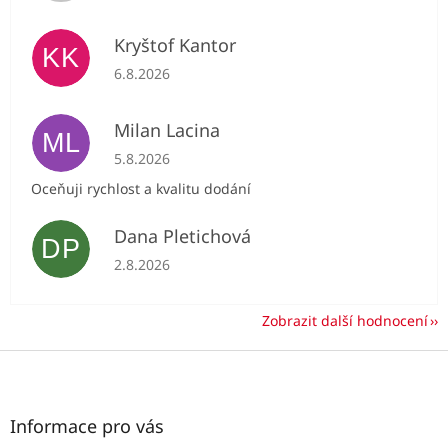
Kryštof Kantor
KK
Hodnocení obchodu je 5 z 5 hvězdiček.
6.8.2026
Milan Lacina
ML
Hodnocení obchodu je 5 z 5 hvězdiček.
5.8.2026
Oceňuji rychlost a kvalitu dodání
Dana Pletichová
DP
Hodnocení obchodu je 5 z 5 hvězdiček.
2.8.2026
Zobrazit další hodnocení
Z
á
p
a
Informace pro vás
t