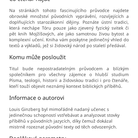
Na stránkách tohoto fascinujícího průvodce najdete
obrovské množství původních vyprávění, rozvíjejících a
doplňujících starozákonní dějiny. Poznáte ústní tradici,
která nechápe Tóru pouze jako zjevený fyzický svitek či
pět knih Mojžíšových, ale jako samotnou živou bytost a
komplexní učení. Kniha vám poskytne jedinečný vhled do
textů a výkladů, jež si židovský národ po staletí předával.
Komu může posloužit
Titul bude nepostradatelným průvodcem a blízkým
společníkem pro všechny zájemce o hlubší studium
Písma, teologii, historii a židovskou tradici i pro čtenáře,
kteří touží objevit neznámý kontext biblických příběhů.
Informace o autorovi
Louis Ginzberg byl mimořádně nadaný učenec s
jedinečnou schopností vstřebávat a analyzovat stovky
příběhů v původních jazycích, díky čemuž dokázal
mistrně rozeznat původní texty od těch odvozených.