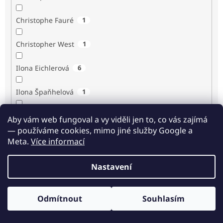
Christophe Fauré
1
Christopher West
1
Ilona Eichlerová
6
Ilona Špaňhelová
1
Ilse Sand
1
Aby vám web fungoval a vy viděli jen to, co vás zajímá
— používáme cookies, mimo jiné služby Google a
Immaculée Ilibagiza
2
Meta.
Více informací
Imrich Gazda
1
Nastavení
Ingrid Biermann
1
Odmítnout
Souhlasím
Irvin D. Yalom
3
Odběr novinek