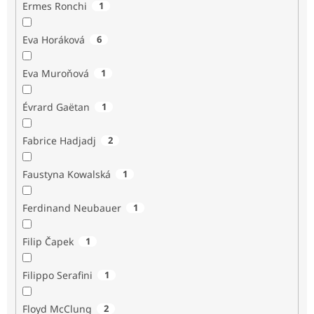
Ermes Ronchi
1
Eva Horáková
6
Eva Muroňová
1
Évrard Gaëtan
1
Fabrice Hadjadj
2
Faustyna Kowalská
1
Ferdinand Neubauer
1
Filip Čapek
1
Filippo Serafini
1
Floyd McClung
2