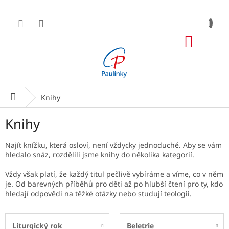
Přejít
na
obsah
NÁKUP
KOŠÍK
Domů
Knihy
Knihy
Najít knížku, která osloví, není vždycky jednoduché. Aby se vám
hledalo snáz, rozdělili jsme knihy do několika kategorií.
Vždy však platí, že každý titul pečlivě vybíráme a víme, co v něm
je. Od barevných příběhů pro děti až po hlubší čtení pro ty, kdo
hledají odpovědi na těžké otázky nebo studují teologii.
Liturgický rok
Beletrie