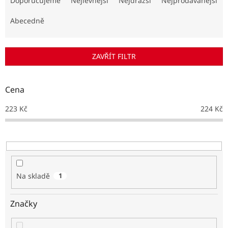
Doporučujeme
Nejlevnější
Nejdražší
Nejprodávanější
z
e
Abecedně
n
í
p
ZAVŘÍT FILTR
r
o
d
Cena
u
k
223
Kč
224
Kč
t
ů
Na skladě
1
Značky