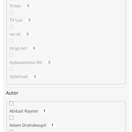
Triton
0
TV Lux
0
ver.sk
0
Virgo Art
0
Vydavatelství IN!
0
Vyšehrad
0
Autor
Abibail Rayner
1
Adam Drahokoupil
1